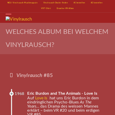
Skip
NEU: Vinylrausch Musikmagazin
Vinylrausch-Dealer finden
#1 bestellen
#2 bestellen
to
VR T-Shirt
Einzelne VR-Alben
content
Open
Close
mobile
mobile
menu
menu
WELCHES ALBUM BEI WELCHEM
VINYLRAUSCH?
Vinylrausch
#85
Eric Burdon and The Animals - Love Is
1968
Auf
Love Is
hat uns Eric Burdon in dem
eindringlichen Psycho-Blues
As The
Years..
. das Drama des weissen Mannes
erklärt – beim VR #20 und beim erdigen
VR #85