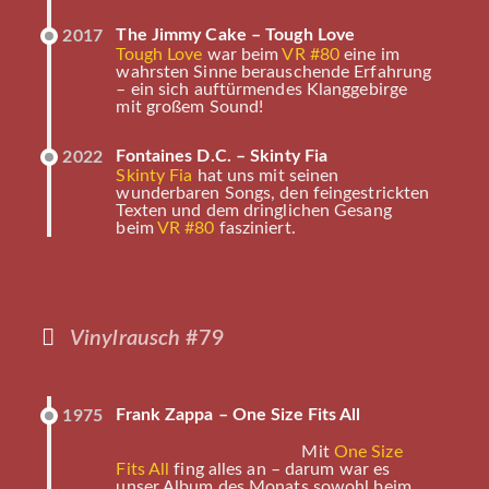
The Jimmy Cake – Tough Love
2017
Tough Love
war beim
VR #80
eine im
wahrsten Sinne berauschende Erfahrung
– ein sich auftürmendes Klanggebirge
mit großem Sound!
Fontaines D.C. – Skinty Fia
2022
Skinty Fia
hat uns mit seinen
wunderbaren Songs, den feingestrickten
Texten und dem dringlichen Gesang
beim
VR #80
fasziniert.
Vinylrausch
#79
Frank Zappa – One Size Fits All
1975
Mit
One Size
Fits All
fing alles an – darum war es
unser Album des Monats sowohl beim