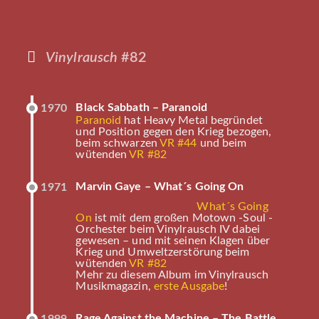
Vinylrausch
#82
Black Sabbath – Paranoid
1970
Paranoid
hat Heavy Metal begründet
und Position gegen den Krieg bezogen,
beim schwarzen
VR #44
und beim
wütenden
VR #82
Marvin Gaye – What´s Going On
1971
What´s Going
On
ist mit dem großen Motown -Soul -
Orchester beim Vinylrausch IV dabei
gewesen – und mit seinen Klagen über
Krieg und Umweltzerstörung beim
wütenden
VR #82
Mehr zu diesem Album im Vinylrausch
Musikmagazin,
erste Ausgabe
!
Rage Against the Machine – The Battle