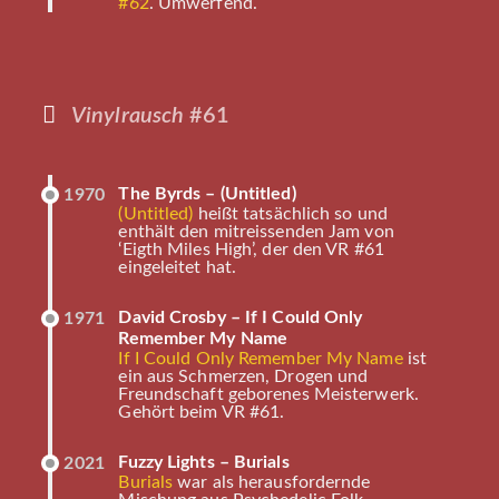
#62
. Umwerfend.
Vinylrausch
#61
The Byrds – (Untitled)
1970
(Untitled)
heißt tatsächlich so und
enthält den mitreissenden Jam von
‘Eigth Miles High’, der den VR #61
eingeleitet hat.
David Crosby – If I Could Only
1971
Remember My Name
If I Could Only Remember My Name
ist
ein aus Schmerzen, Drogen und
Freundschaft geborenes Meisterwerk.
Gehört beim VR #61.
Fuzzy Lights – Burials
2021
Burials
war als herausfordernde