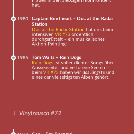
Frauen in den Siebzigern konfrontiert
hat.
Captain Beefheart – Doc at the Radar
1980
Station
Doc at the Radar Station
hat uns beim
intensiven
VR #73
ordentlich
durchgerüttelt – ein musikalisches
Aktion-Painting!
Tom Waits – Rain Dogs
1985
Rain Dogs
ist voller dichter Songs über
Aussenseiter und verlorene Seelen –
beim
VR #73
haben wir
das längste
und
eines der vielseitigsten Alben gehört.
Vinylrausch
#72