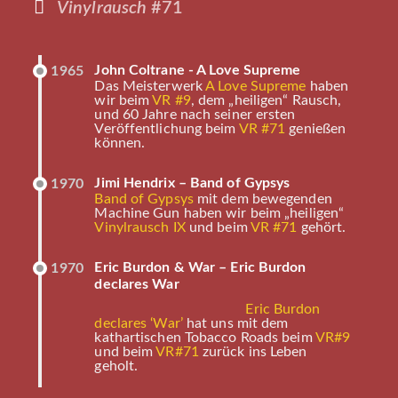
Vinylrausch
#71
John Coltrane - A Love Supreme
1965
Das Meisterwerk
A Love Supreme
haben
wir beim
VR #9
, dem „heiligen“ Rausch,
und 60 Jahre nach seiner ersten
Veröffentlichung beim
VR #71
genießen
können.
Jimi Hendrix – Band of Gypsys
1970
Band of Gypsys
mit dem bewegenden
Machine Gun haben wir beim „heiligen“
Vinylrausch IX
und beim
VR #71
gehört.
Eric Burdon & War – Eric Burdon
1970
declares War
Eric Burdon
declares ‘War’
hat uns mit dem
kathartischen Tobacco Roads beim
VR#9
und beim
VR#71
zurück ins Leben
geholt.