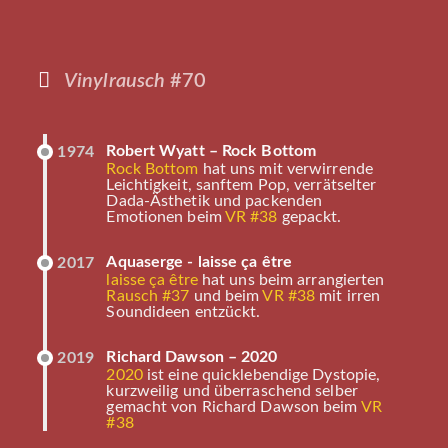
Vinylrausch
#70
Robert Wyatt – Rock Bottom
1974
Rock Bottom
hat uns mit verwirrende
Leichtigkeit, sanftem Pop, verrätselter
Dada-Ästhetik und packenden
Emotionen beim
VR #38
gepackt.
Aquaserge - laisse ça être
2017
laisse ça être
hat uns beim arrangierten
Rausch #37
und beim
VR #38
mit irren
Soundideen entzückt.
Richard Dawson – 2020
2019
2020
ist eine quicklebendige Dystopie,
kurzweilig und überraschend selber
gemacht von Richard Dawson beim
VR
#38