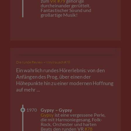
zum
VR #79
gehörige
durcheinander gerüttelt.
Fantastischer Sound und
großartige Musik!
Die runde Review – Vinylrausch #78
Ein wahrlich rundes Hörerlebnis: von den
Anfängen des Prog, über einen der
Höhepunkte hin zu einer modernen Hoffnung
auf mehr ...
1970
Gypsy – Gypsy
Gypsy
ist eine vergessene Perle,
die mit Harmoniegesang, Folk-
Rock, Orchester und harten
Beats den runden VR
#78