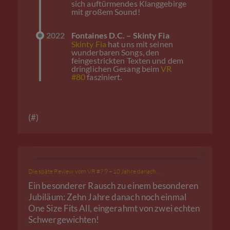
sich auftürmendes Klanggebirge
mit großem Sound!
2022
Fontaines D.C. – Skinty Fia
Skinty Fia
hat uns mit seinen
wunderbaren Songs, den
feingestrickten Texten und dem
dringlichen Gesang beim
VR
#80
fasziniert.
(#)
Die späte Review vom VR #79 – 10 Jahre danach …
Ein besonderer Rausch zu einem besonderen
Jubiläum: Zehn Jahre danach noch einmal
One Size Fits All, eingerahmt von zwei echten
Schwergewichten!