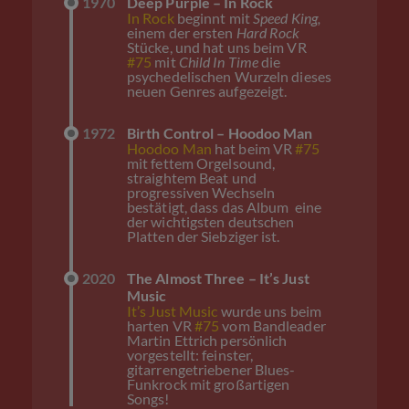
1970
Deep Purple – In Rock
In Rock
beginnt mit
Speed King,
einem der ersten
Hard Rock
Stücke, und hat uns beim VR
#75
mit
Child In Time
die
psychedelischen Wurzeln dieses
neuen Genres aufgezeigt.
1972
Birth Control – Hoodoo Man
Hoodoo Man
hat beim VR
#75
mit fettem Orgelsound,
straightem Beat und
progressiven Wechseln
bestätigt, dass das Album eine
der wichtigsten deutschen
Platten der Siebziger ist.
2020
The Almost Three – It’s Just
Music
It’s Just Music
wurde uns beim
harten VR
#75
vom Bandleader
Martin Ettrich persönlich
vorgestellt: feinster,
gitarrengetriebener Blues-
Funkrock mit großartigen
Songs!