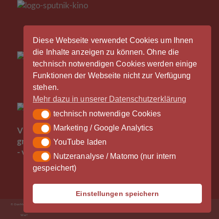
Diese Webseite verwendet Cookies um Ihnen
die Inhalte anzeigen zu können. Ohne die
technisch notwendigen Cookies werden einige
Funktionen der Webseite nicht zur Verfügung
stehen.
Mehr dazu in unserer Datenschutzerklärung
technisch notwendige Cookies
technisch notwendige Cookies
Der
Marketing / Google Analytics
Marketing / Google Analytics
Vinylrausch wäre nicht möglich ohne die
großzügige Unterstützung durch unsere Partner
YouTube laden
YouTube laden
- vielen Dank!
Nutzeranalyse / Matomo (nur intern
Nutzeranalyse / Matomo (nur intern gespeichert)
gespeichert)
Einstellungen speichern
© Don Medien 2026
Impressum
Datenschutzerklärung
AGB
– News und Termine
Was?
Wie?
Wo?
Wer?