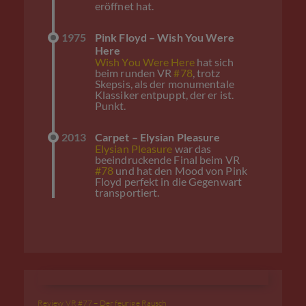
eröffnet hat.
1975
Pink Floyd – Wish You Were
Here
Wish You Were Here
hat sich
beim runden VR
#78
, trotz
Skepsis, als der monumentale
Klassiker entpuppt, der er ist.
Punkt.
2013
Carpet – Elysian Pleasure
Elysian Pleasure
war das
beeindruckende Final beim VR
#78
und hat den Mood von Pink
Floyd perfekt in die Gegenwart
transportiert.
Review VR #77 – Der feurige Rausch