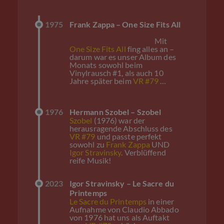
1975
Frank Zappa – One Size Fits All
Mit
One Size Fits All
fing alles an –
darum war es unser Album des
Monats sowohl beim
Vinylrausch #1, als auch 10
Jahre später beim
VR #79
…
1976
Hermann Szobel – Szobel
Szobel
(1976) war der
herausragende Abschluss des
VR #79
und passte perfekt
sowohl zu
Frank Zappa
UND
Igor Stravinsky
. Verblüffend
reife Musik!
2023
Igor Stravinsky – Le Sacre du
Printemps
Le Sacre du Printemps
in einer
Aufnahme von Claudio Abbado
von 1976 hat uns als Auftakt