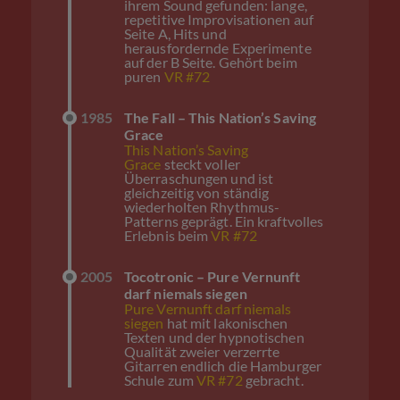
ihrem Sound gefunden: lange,
repetitive Improvisationen auf
Seite A, Hits und
herausfordernde Experimente
auf der B Seite. Gehört beim
puren
VR #72
1985
The Fall – This Nation’s Saving
Grace
This Nation’s Saving
Grace
steckt voller
Überraschungen und ist
gleichzeitig von ständig
wiederholten Rhythmus-
Patterns geprägt. Ein kraftvolles
Erlebnis beim
VR #72
2005
Tocotronic – Pure Vernunft
darf niemals siegen
Pure Vernunft darf niemals
siegen
hat mit lakonischen
Texten und der hypnotischen
Qualität zweier verzerrte
Gitarren endlich die Hamburger
Schule zum
VR #72
gebracht.