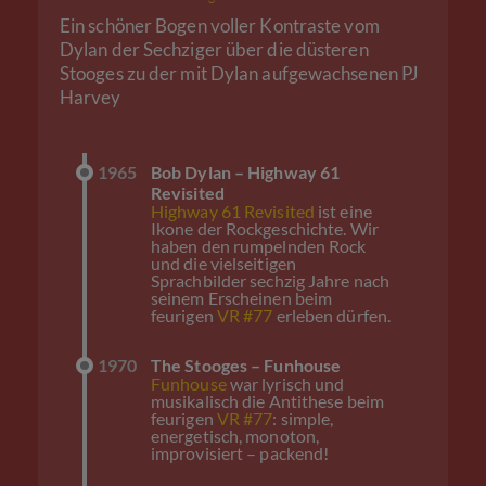
Ein schöner Bogen voller Kontraste vom
Dylan der Sechziger über die düsteren
Stooges zu der mit Dylan aufgewachsenen PJ
Harvey
1965
Bob Dylan – Highway 61
Revisited
Highway 61 Revisited
ist eine
Ikone der Rockgeschichte. Wir
haben den rumpelnden Rock
und die vielseitigen
Sprachbilder sechzig Jahre nach
seinem Erscheinen beim
feurigen
VR #77
erleben dürfen.
1970
The Stooges – Funhouse
Funhouse
war lyrisch und
musikalisch die Antithese beim
feurigen
VR #77
: simple,
energetisch, monoton,
improvisiert – packend!