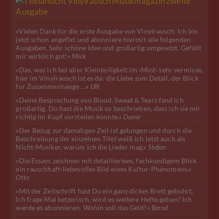
»Vielen Dank für die erste Ausgabe von Vinylrausch. Ich bin
jetzt schon angefixt und abonniere hiermit alle folgenden
Ausgaben. Sehr schöne Idee und großartig umgesetzt. Gefällt
mir wirklich gut!«
Mick
»Das, was ich bei aller Kleinteiligkeit im ›Mint‹ sehr vermisse,
hier im Vinylrausch ist es da: die Liebe zum Detail, der Blick
für Zusammenhänge …«
Ulli
»Deine Besprechung von Blood, Sweat & Tears fand ich
großartig. Du hast die Musik so beschrieben, dass ich sie mir
richtig im Kopf vorstellen konnte.«
Damir
»Der Bezug zur damaligen Zeit ist gelungen und durch die
Beschreibung der einzelnen Titel weiß ich jetzt auch als
Nicht-Musiker, warum ich die Lieder mag.«
Stefan
»Die Essays zeichnen mit detailliertem, fachkundigem Blick
ein rauschhaft-liebevolles Bild eines Kultur-Phänomens.«
Otto
»Mit der Zeitschrift hast Du ein ganz dickes Brett gebohrt.
Ich frage Mal ketzerisch, wird es weitere Hefte geben? Ich
werde es abonnieren. Wohin soll das Geld?«
Bernd