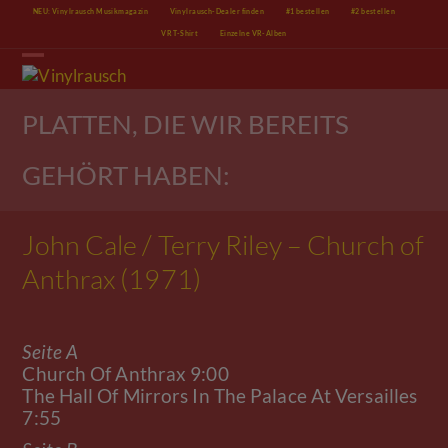
Skip
NEU: Vinylrausch Musikmagazin
Vinylrausch-Dealer finden
#1 bestellen
#2 bestellen
to
VR T-Shirt
Einzelne VR-Alben
content
Open
Close
mobile
mobile
menu
menu
PLATTEN, DIE WIR BEREITS
GEHÖRT HABEN:
John Cale / Terry Riley – Church of
Anthrax (1971)
Seite A
Church Of Anthrax 9:00
The Hall Of Mirrors In The Palace At Versailles
7:55