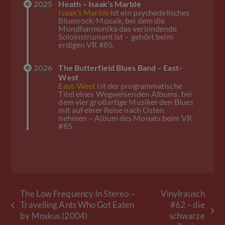
2025
Heath – Isaak’s Marble
Isaak’s Marble
ist ein psychedelisches
Bluesrock-Mosaik, bei dem die
Mundharmonika das verbindende
Soloinstrument ist – gehört beim
erdigen VR #85.
2026
The Butterfield Blues Band – East-
West
East-West
ist der programmatische
Titel eines Wegweisenden Albums, bei
dem vier großartige Musiker den Blues
mit auf einer Reise nach Osten
nehmen – Album des Monats beim VR
#85
The Low Frequency In Stereo –
Vinylrausch
Travelling Ants Who Got Eaten
#62 – die
vorheriger
Nächster
by Moskus (2004)
schwarze
Beitrag: