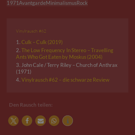
1971
Avantgarde
Minimalismus
Rock
Vinylrausch #62
1.
Culk – Culk (2019)
2.
The Low Frequency In Stereo – Travelling
Ants Who Got Eaten by Moskus (2004)
3.
John Cale / Terry Riley – Church of Anthrax
(1971)
4.
Vinylrausch #62 – die schwarze Review
Den Rausch teilen: