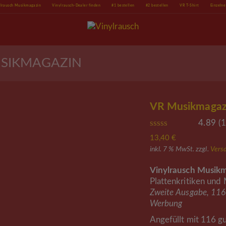
ylrausch Musikmagazin
Vinylrausch-Dealer finden
#1 bestellen
#2 bestellen
VR T-Shirt
Einzeln
USIKMAGAZIN
VR Musikmagazin
4.89
(
1
Bewertet
13,40
€
mit
4.89
inkl. 7 % MwSt.
zzgl.
Vers
von 5,
basierend
auf
Vinylrausch Musik
Kundenbewertungen
Plattenkritiken und
9
Zweite Ausgabe, 116 
Werbung
Angefüllt mit 116 g