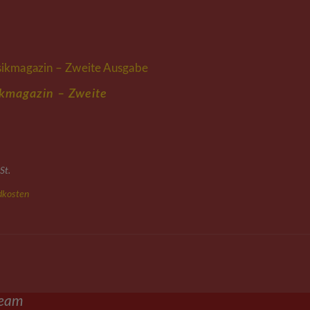
kmagazin – Zweite
it
St.
dkosten
ream