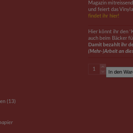
Magazin mitreissend
und feiert das Viny
findet ihr hier!
Hier könnt ihr den ‘
auch beim Bäcker fü
Damit bezahlt ihr 
(Mehr-)Arbeit an die
VR
In den War
Musikmagazin
–
Zweite
Ausgabe
(Kilopreis)
en (13)
Menge
papier