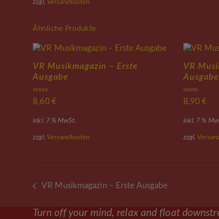
zzgl.
Versandkosten
Ähnliche Produkte
VR Musikmagazin – Erste
VR Musi
Ausgabe
Ausgabe
Bewertet mit
Bewertet m
8,60
€
8,90
€
5.00
von 5
5.00
von 5
inkl. 7 % MwSt.
inkl. 7 % Mw
zzgl.
Versandkosten
zzgl.
Versan
VR Musikmagazin – Erste Ausgabe
vorheriger
Beitrag:
Turn off your mind, relax and float downst