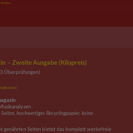
e VR-Alben
 – Zweite Ausgabe (Kilopreis)
3
Überprüfungen
)
andkosten
magazin
 Musikanalysen
Seiten, hochwertiges Recyclingpapier, keine
ut genährten Seiten bietet das komplett werbefreie