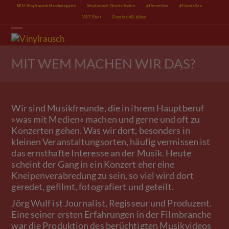
Skip
NEU: Vinylrausch Musikmagazin
Vinylrausch-Dealer finden
#1 bestellen
#2 bestellen
to
VR T-Shirt
Einzelne VR-Alben
content
Open
Close
mobile
mobile
menu
menu
MIT WEM MACHEN WIR DAS?
Wir sind Musikfreunde, die in ihrem Hauptberuf
»was mit Medien« machen und gerne und oft zu
Konzerten gehen. Was wir dort, besonders in
kleinen Veranstaltungsorten, häufig vermissen ist
das ernsthafte Interesse an der Musik. Heute
scheint der Gang in ein Konzert eher eine
Kneipenverabredung zu sein, so viel wird dort
geredet, gefilmt, fotografiert und geteilt.
Jörg Wulf ist Journalist, Regisseur und Produzent.
Eine seiner ersten Erfahrungen in der Filmbranche
war die Produktion des berüchtigten Musikvideos