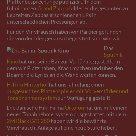
Plattenbesprechunge publiziert. In dem
fulminanten
Grand Zappa
bildet er die gesamten zu
Lebzeiten Zappas erschienenen LPs in
unterschiedlichen Pressungen ab.
Für den Vinylrausch haben wir Partner gefunden,
die von der Idee genauso begeistert sind wie wir:
Das
Sputnik-
Kino
hat uns seine Bar zur Verfügung gestellt, in
dem wir Platz haben, Krach machen und über den
Beamer die Lyrics an die Wand werfen können.
Hifi im Hinterhof
hat uns jahrelang einen
ausgesuchten Plattenspieler mit Vorverstärker und
Tonabnehmersystem
zur Verfügung gestellt.
Die dänische Hifi-Firma
Ortofon
hat uns mit einem
neuen Tonabnehmersystem ausgestattet, mit dem
2M Black LVB 250
haben wir die bewährte
Vinylrausch-Anlage auf eine neue Stufe heben.