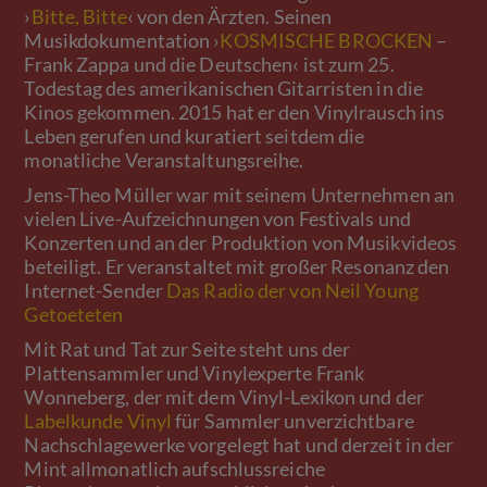
›
Bitte, Bitte
‹ von den Ärzten. Seinen
Musikdokumentation ›
KOSMISCHE BROCKEN
–
Frank Zappa und die Deutschen‹ ist zum 25.
Todestag des amerikanischen Gitarristen in die
Kinos gekommen. 2015 hat er den Vinylrausch ins
Leben gerufen und kuratiert seitdem die
monatliche Veranstaltungsreihe.
Jens-Theo Müller war mit seinem Unternehmen an
vielen Live-Aufzeichnungen von Festivals und
Konzerten und an der Produktion von Musikvideos
beteiligt. Er veranstaltet mit großer Resonanz den
Internet-Sender
Das Radio der von Neil Young
Getoeteten
Mit Rat und Tat zur Seite steht uns der
Plattensammler und Vinylexperte Frank
Wonneberg, der mit dem Vinyl-Lexikon und der
Labelkunde Vinyl
für Sammler unverzichtbare
Nachschlagewerke vorgelegt hat und derzeit in der
Mint allmonatlich aufschlussreiche