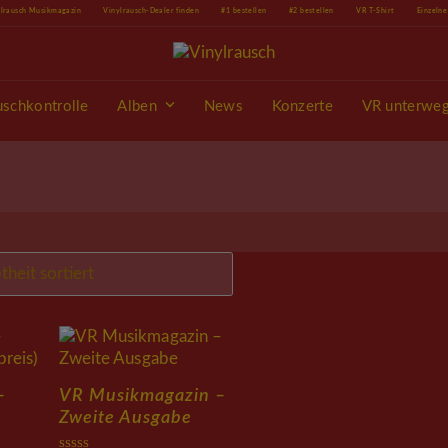
ylrausch Musikmagazin
Vinylrausch-Dealer finden
#1 bestellen
#2 bestellen
VR T-Shirt
Einzeln
uschkontrolle
Alben
News
Konzerte
VR unterwe
–
VR Musikmagazin –
Zweite Ausgabe