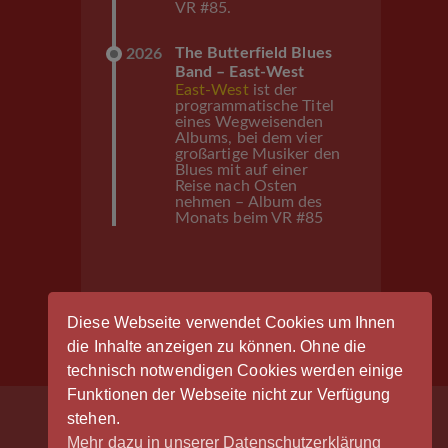
VR #85.
The Butterfield Blues
2026
Band – East-West
East-West
ist der
programmatische Titel
eines Wegweisenden
Albums, bei dem vier
großartige Musiker den
Blues mit auf einer
Reise nach Osten
nehmen – Album des
Monats beim VR #85
Diese Webseite verwendet Cookies um Ihnen
die Inhalte anzeigen zu können. Ohne die
Anmeldung
technisch notwendigen Cookies werden einige
Funktionen der Webseite nicht zur Verfügung
stehen.
Mehr dazu in unserer Datenschutzerklärung