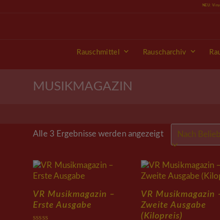
Skip
NEU: Vin
to
content
Rauschmittel
Rauscharchiv
Ra
MUSIKMAGAZIN
Nach
Alle 3 Ergebnisse werden angezeigt
Beliebtheit
sortiert
VR Musikmagazin –
VR Musikmagazin 
Erste Ausgabe
Zweite Ausgabe
(Kilopreis)