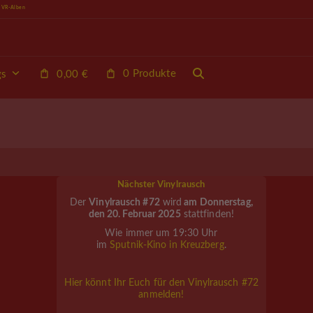
e VR-Alben
0 Produkte
gs
0,00
€
Nächster Vinylrausch
Der
Vinylrausch #72
wird
am Donnerstag,
den 20. Februar 2025
stattfinden!
Wie immer um 19:30 Uhr
im
Sputnik-Kino in Kreuzberg
.
Hier könnt Ihr Euch für den Vinylrausch #72
anmelden!