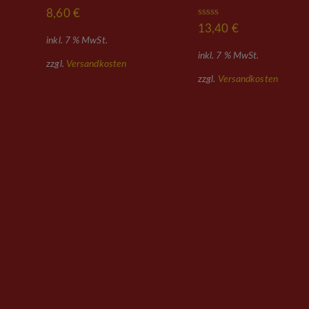
Bewertet mit
8,60
€
5.00
von 5
Bewertet
13,40
€
mit
4.89
inkl. 7 % MwSt.
von 5
inkl. 7 % MwSt.
zzgl.
Versandkosten
zzgl.
Versandkosten