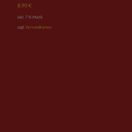
Bewertet mit
8,90
€
5.00
von 5
inkl. 7 % MwSt.
zzgl.
Versandkosten