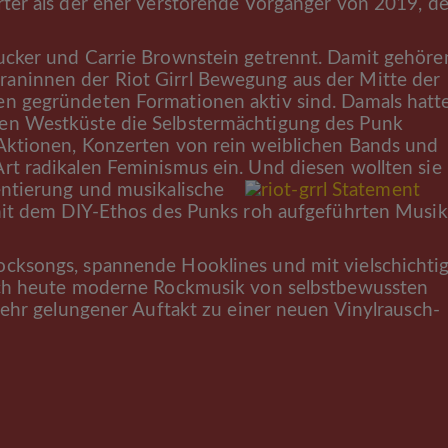
rter als der eher verstörende Vorgänger von 2019, de
Tucker und Carrie Brownstein getrennt. Damit gehöre
aninnen der Riot Girrl Bewegung aus der Mitte der
en gegründeten Formationen aktiv sind. Damals hatt
hen Westküste die Selbstermächtigung des Punk
)Aktionen, Konzerten von rein weiblichen Bands und
Art radikalen Feminismus ein.
Und diesen wollten sie
entierung und musikalische
 mit dem DIY-Ethos des Punks roh aufgeführten Musik
cksongs, spannende Hooklines und mit vielschichti
sich heute moderne Rockmusik von selbstbewussten
 sehr gelungener Auftakt zu einer neuen Vinylrausch-