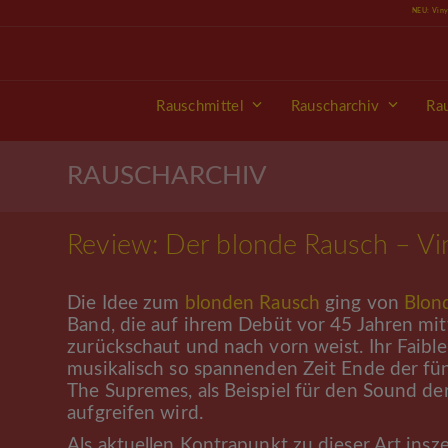
Skip
NEU: Vin
to
content
Rauschmittel
Rauscharchiv
Ra
RAUSCHARCHIV
Review: Der blonde Rausch – Vi
Die Idee zum
blonden Rausch
ging von
Blon
Band, die auf ihrem Debüt vor 45 Jahren mitt
zurückschaut und nach vorn weist. Ihr Faible
musikalisch so spannenden Zeit Ende der fün
The Supremes, als Beispiel für den Sound der
aufgreifen wird.
Als aktuellen Kontrapunkt zu dieser Art ins