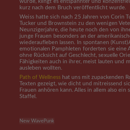
wurde, klingt es entspannter und konzentrie
kurz nach dem Bruch veröffentlicht wurde.
Weiss hatte sich nach 25 Jahren von Corin 
Tucker und Brownstein zu den wenigen Veter
Neunzigerjahre, die heute noch den von ihn
junge Frauen besonders an der amerikanisc
wiederaufleben lassen. In spontanen (Kunst
emotionalen Pamphleten forderten sie eine 
ohne Rücksicht auf Geschlecht, sexuelle Ori
Fähigkeiten auch in ihrer, meist lauten und
ausleben wollten.
Path of Wellness
hat uns mit zupackenden Ro
Texten gezeigt, wie dicht und mitreissend 
Frauen anhören kann. Alles in allem also ein
Staffel.
New Wave
Punk