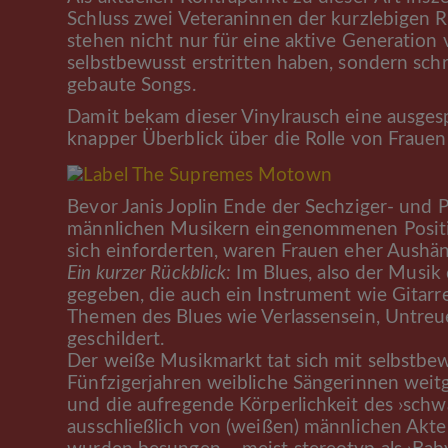
Schluss zwei Veteraninnen der kurzlebigen 
stehen nicht nur für eine aktive Generation 
selbstbewusst erstritten haben, sondern sch
gebaute Songs.
Damit bekam dieser Vinylrausch eine ausge
knapper Überblick über die Rolle von Frauen
Bevor Janis Joplin Ende der Sechziger- und P
männlichen Musikern eingenommenen Positi
sich einforderten, waren Frauen eher Aushän
Ein kurzer Rückblick:
Im Blues, also der Musik
gegeben, die auch ein Instrument wie Gitarr
Themen des Blues wie Verlassensein, Untreue
geschildert.
Der weiße Musikmarkt tat sich mit selbstbew
Fünfzigerjahren weibliche Sängerinnen weit
und die aufregende Körperlichkeit des ›schwa
ausschließlich von (weißen) männlichen Akt