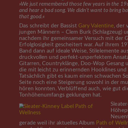
»We just remembered those few years in the 196
and hear a bad song. We didn’t want to bring b
that good.«
Das schreibt der Bassist
Gary Valentine
, der
jungen Männern – Clem Burk (Schlagzeug) un
nachdem ihr gemeinsamer Versuch mit der Gir
Erfolglosigkeit gescheitert war. Auf ihrem 1
Band dann auf ideale Weise, Stilelemente au
druckvollen und perfekt-unperfektem Ansat
Gitarren, Countryklänge, Doo-Wop Gesang 
die mit leicht zu erinnernden Hooklines und
Tatsächlich gibt es kaum einen schwachen S
Seite noch eine Steigerung sowohl in der mus
hören konnten. Verblüffend auch, wie gut di
Tonhöhenumfangs geklungen hat.
Sleate
Höhepu
Neuentd
gerade weil ihr aktuelles Album
Path of Well