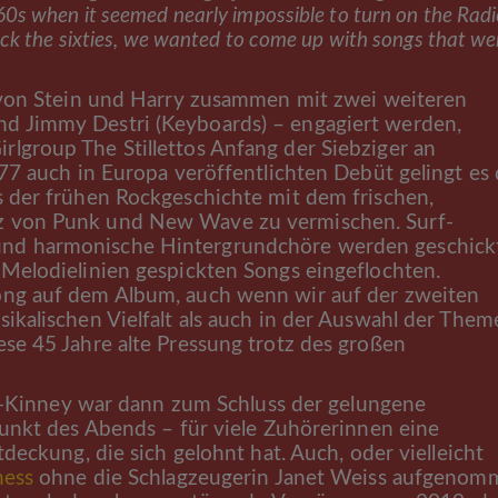
0s when it seemed nearly impossible to turn on the Rad
ack the sixties, we wanted to come up with songs that we
 von Stein und Harry zusammen mit zwei weiteren
d Jimmy Destri (Keyboards) – engagiert werden,
lgroup The Stillettos Anfang der Siebziger an
977 auch in Europa veröffentlichten Debüt gelingt es 
s der frühen Rockgeschichte mit dem frischen,
z von Punk und New Wave zu vermischen. Surf-
und harmonische Hintergrundchöre werden geschickt
 Melodielinien gespickten Songs eingeflochten.
ong auf dem Album, auch wenn wir auf der zweiten
ikalischen Vielfalt als auch in der Auswahl der Them
ese 45 Jahre alte Pressung trotz des großen
r-Kinney war dann zum Schluss der gelungene
nkt des Abends – für viele Zuhörerinnen eine
eckung, die sich gelohnt hat. Auch, oder vielleicht
ness
ohne die Schlagzeugerin Janet Weiss aufgenom