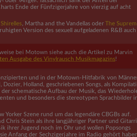
 oder ›Angel‹. Tatsächlich sank der Anteil der
harts Ende der Fünfzigerjahre von vierzig auf acht
Shirelles
, Martha and the Vandellas oder
The Suprem
ruhigten Version des sexuell aufgeladenen R&B auch
eise bei Motown siehe auch die Artikel zu Marvin
sten Ausgabe des Vinylrausch Musikmagazins
!
konzipierten und in der Motown-Hitfabrik von Männe
d, Dozier, Holland, geschriebenen Songs, als Kompilat
rd der schematische Aufbau der Musik, das Wiederhol
enten und besonders die stereotypen Sprachbilder i
w Yorker Szene rund um das legendäre CBGBs auf.
Chris Stein als ihre langjähriger Partner und Gitarri
sik ihrer Jugend noch im Ohr und wollen Popsongs
ie sie Anfang der Sechzigerjahre im Radio gehört haben