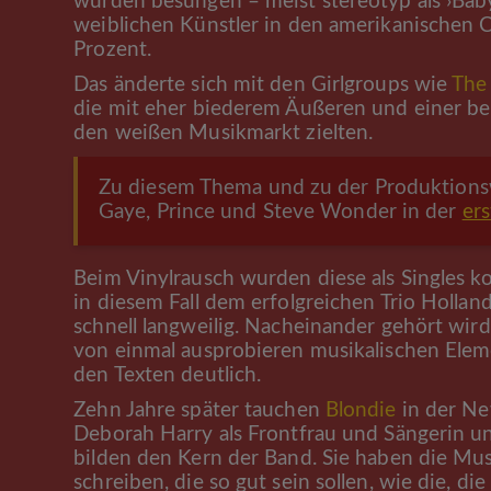
wurden besungen – meist stereotyp als ›Baby‹
weiblichen Künstler in den amerikanischen C
Prozent.
Das änderte sich mit den Girlgroups wie
The 
die mit eher biederem Äußeren und einer be
den weißen Musikmarkt zielten.
Zu diesem Thema und zu der Produktionsw
Gaye, Prince und Steve Wonder in der
er
Beim Vinylrausch wurden diese als Singles 
in diesem Fall dem erfolgreichen Trio Hollan
schnell langweilig. Nacheinander gehört wi
von einmal ausprobieren musikalischen Elem
den Texten deutlich.
Zehn Jahre später tauchen
Blondie
in der Ne
Deborah Harry als Frontfrau und Sängerin und 
bilden den Kern der Band. Sie haben die Mu
schreiben, die so gut sein sollen, wie die, d