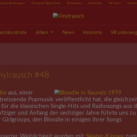
ylrausch Musikmagazin
Vinylrausch-Dealer finden
#1 bestellen
#2 bestellen
VR T-Shirt
Einzeln
uschkontrolle
Alben
News
Konzerte
VR unterwe
nylrausch #48
die
aus, einer
reissende Popmusik veröffentlicht hat, die gleichzei
 für die klassischen Single-Hits und Radiosongs aus 
fziger und Anfang der sechziger Jahre führte uns zu
 Girlgroups, den Blondie in einigen ihrer Songs
zenierter Weiblichkeit wurden mit
Sleater-Kinney
zum