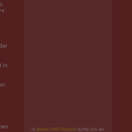
io
re
der
 in
en
men
In
diesem SWR-Podcast
durfte sich der