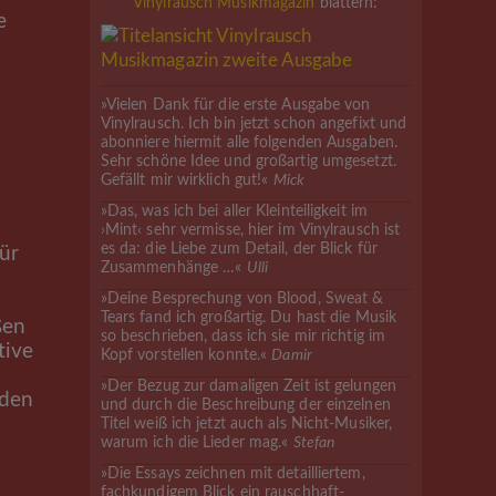
Vinylrausch Musikmagazin
blättern:
e
»Vielen Dank für die erste Ausgabe von
Vinylrausch. Ich bin jetzt schon angefixt und
abonniere hiermit alle folgenden Ausgaben.
Sehr schöne Idee und großartig umgesetzt.
Gefällt mir wirklich gut!«
Mick
»Das, was ich bei aller Kleinteiligkeit im
›Mint‹ sehr vermisse, hier im Vinylrausch ist
es da: die Liebe zum Detail, der Blick für
ür
Zusammenhänge …«
Ulli
»Deine Besprechung von Blood, Sweat &
Tears fand ich großartig. Du hast die Musik
ßen
so beschrieben, dass ich sie mir richtig im
tive
Kopf vorstellen konnte.«
Damir
»Der Bezug zur damaligen Zeit ist gelungen
 den
und durch die Beschreibung der einzelnen
Titel weiß ich jetzt auch als Nicht-Musiker,
warum ich die Lieder mag.«
Stefan
»Die Essays zeichnen mit detailliertem,
fachkundigem Blick ein rauschhaft-