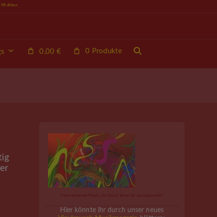
e VR-Alben
0 Produkte
gs
0,00
€
tig
der
Überraschende Musik, von David Byrne für uns ausgewählt!
Hier könnte ihr durch unser neues