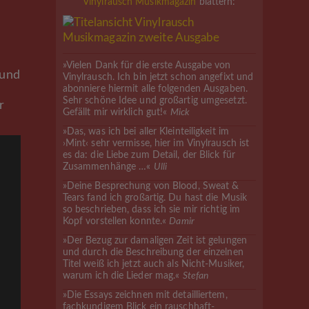
Vinylrausch Musikmagazin
blättern:
»Vielen Dank für die erste Ausgabe von
 und
Vinylrausch. Ich bin jetzt schon angefixt und
abonniere hiermit alle folgenden Ausgaben.
Sehr schöne Idee und großartig umgesetzt.
r
Gefällt mir wirklich gut!«
Mick
»Das, was ich bei aller Kleinteiligkeit im
›Mint‹ sehr vermisse, hier im Vinylrausch ist
es da: die Liebe zum Detail, der Blick für
Zusammenhänge …«
Ulli
»Deine Besprechung von Blood, Sweat &
Tears fand ich großartig. Du hast die Musik
so beschrieben, dass ich sie mir richtig im
Kopf vorstellen konnte.«
Damir
»Der Bezug zur damaligen Zeit ist gelungen
und durch die Beschreibung der einzelnen
Titel weiß ich jetzt auch als Nicht-Musiker,
warum ich die Lieder mag.«
Stefan
»Die Essays zeichnen mit detailliertem,
fachkundigem Blick ein rauschhaft-