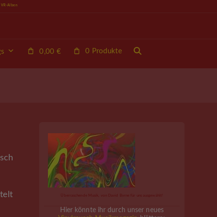
e VR-Alben
0 Produkte
gs
0,00
€
usch
elt
Überraschende Musik, von David Byrne für uns ausgewählt!
Hier könnte ihr durch unser neues