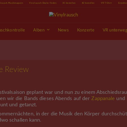
ylrausch Musikmagazin
Vinylrausch-Dealer finden
#1 bestellen
#2 bestellen
VR T-Shirt
Einzeln
uschkontrolle
Alben
News
Konzerte
VR unterwe
ze Review
estivalsaison geplant war und nun zu einem Abschiedsra
en wir die Bands dieses Abends auf der
Zappanale
und
unt und getanzt.
mmernächten, in der die Musik den Körper durchschütt
dwo schallen kann.