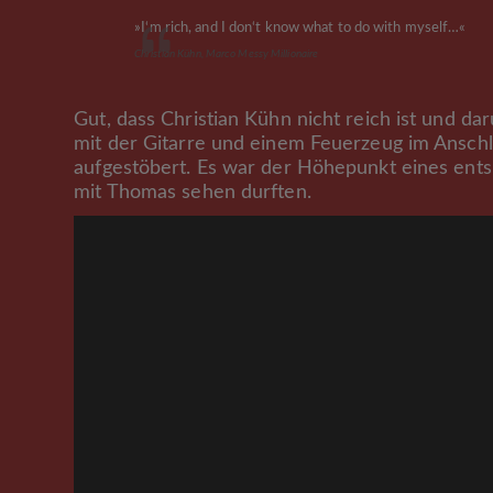
»I‘m rich, and I don‘t know what to do with myself…«
Christian Kühn, Marco Messy Millionaire
Gut, dass Christian Kühn nicht reich ist und d
mit der Gitarre und einem Feuerzeug im Anschla
aufgestöbert. Es war der Höhepunkt eines ents
mit Thomas sehen durften.