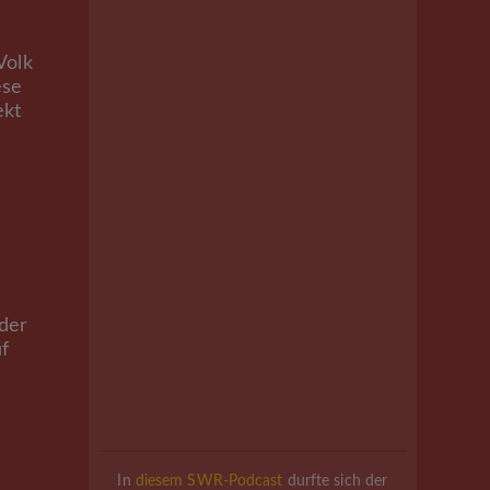
Volk
ese
ekt
der
f
In
diesem SWR-Podcast
durfte sich der