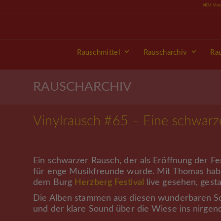
Skip
NEU: Vin
to
content
Rauschmittel
Rauscharchiv
Ra
RAUSCHARCHIV
Vinylrausch #65 – Eine schwar
Ein schwarzer Rausch, der als Eröffnung der F
für enge Musikfreunde wurde. Mit Thomas hab
dem Burg
Herzberg Festival
live gesehen, gesta
Die Alben stammen aus diesen wunderbaren So
und der klare Sound über die Wiese ins nirgen