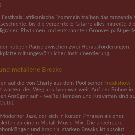
g
Festivals: afrikanische Trommeln treiben das tanzende 
eschichte, bis die verzerrte E-Gitarre alles mitreißt: di
ligranen Rhythmen und entspannten Grooves paßt perf
der nötigen Pause zwischen zwei Herausforderungen.
ckplatte mit ungewöhnlicher Instrumentierung.
und metallene Breaks
n auf die von Charly aus dem Pool seiner
Freakshow-
 warten, der Weg aus Lyon war weit. Auf der Bühne in 
rzen Anzügen auf – weiße Hemden und Kravatten sind au
utfit.
Moderner Jazz, der sich in kurzen Phrasen als eher
 Schleifen zu einem Metall-Music-Mix. Die ungeheure
onklängen und brachial starken Breaks ist absolut