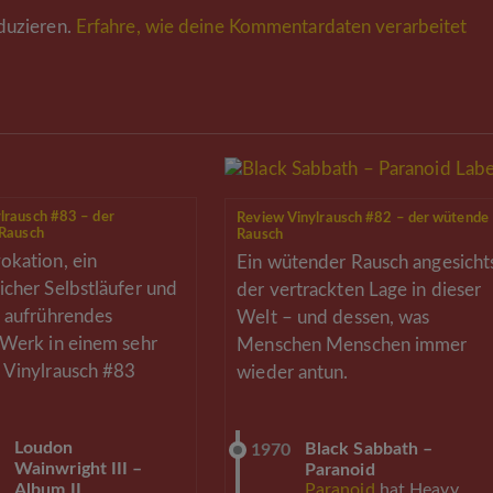
duzieren.
Erfahre, wie deine Kommentardaten verarbeitet
lrausch #83 – der
Review Vinylrausch #82 – der wütende
 Rausch
Rausch
okation, ein
Ein wütender Rausch angesicht
icher Selbstläufer und
der vertrackten Lage in dieser
n aufrührendes
Welt – und dessen, was
 Werk in einem sehr
Menschen Menschen immer
 Vinylrausch #83
wieder antun.
Loudon
Black Sabbath –
1
1970
Wainwright III –
Paranoid
Paranoid
hat Heavy
Album II