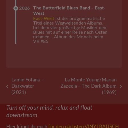
The Butterfield Blues Band – East-
2026
West
East-West
ist der programmatische
Titel eines Wegweisenden Albums,
bei dem vier großartige Musiker den
Blues mit auf einer Reise nach Osten
nehmen – Album des Monats beim
VR #85
Lamin Fofana –
La Monte Young/Marian
Darkwater
Zazeela – The Dark Album
vorheriger
Nächster
(2021)
(1969)
Beitrag:
Beitrag:
Turn off your mind, relax and float
downstream
Hier könnt ihr euch
für den nächsten VINYLRAUSCH