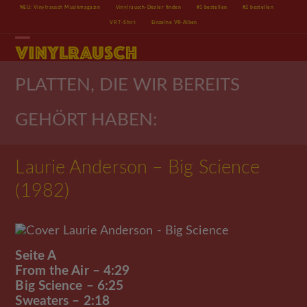
Skip
NEU: Vinylrausch Musikmagazin
Vinylrausch-Dealer finden
#1 bestellen
#2 bestellen
to
VR T-Shirt
Einzelne VR-Alben
content
Open
Close
mobile
mobile
menu
menu
PLATTEN, DIE WIR BEREITS
GEHÖRT HABEN:
Laurie Anderson – Big Science
(1982)
Seite A
From the Air – 4:29
Big Science – 6:25
Sweaters – 2:18