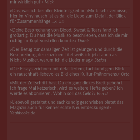
mir wirklich gut!«
Mick
»Das, was ich bei aller Kleinteiligkeit im ›Mint‹ sehr vermisse,
hier im Vinylrausch ist es da: die Liebe zum Detail, der Blick
für Zusammenhänge …«
Ulli
»Deine Besprechung von Blood, Sweat & Tears fand ich
großartig. Du hast die Musik so beschrieben, dass ich sie mir
richtig im Kopf vorstellen konnte.«
Damir
»Der Bezug zur damaligen Zeit ist gelungen und durch die
Beschreibung der einzelnen Titel weiß ich jetzt auch als
Nicht-Musiker, warum ich die Lieder mag.«
Stefan
»Die Essays zeichnen mit detailliertem, fachkundigem Blick
ein rauschhaft-liebevolles Bild eines Kultur-Phänomens.«
Otto
»Mit der Zeitschrift hast Du ein ganz dickes Brett gebohrt.
Ich frage Mal ketzerisch, wird es weitere Hefte geben? Ich
werde es abonnieren. Wohin soll das Geld?«
Bernd
»Liebevoll gestaltet und sachkundig geschrieben bietet das
Magazin auch für Kenner echte Neuentdeckungen!«
Yeahbooks.de