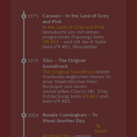
Caravan – In the Land of Grey
1971
and Pink
In the Land of Grey and Pink
bezauberte uns mit seinen
progressiven Popsongs beim
VR #43
– und mit der A-Seite
beim VR #81. Wunderbar.
10cc – The Original
1975
Soundtrack
The Original Soundtrack
bietet
trockenen englischen Humor in
einer theatralischen Mini-
Rockoper und einem
zuckersüßen Charts-Hit. Eine
Entdeckung, beim
VR #43
und
beim VR #81.
Rosalie Cunningham – To
2024
Shoot Another Day
To
Shoot
Another Day
– geniale