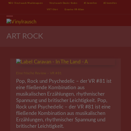
Skip
NEU: Vinylrausch Musikmagazin
Vinylrausch-Dealer finden
#1 bestellen
#2 bestellen
to
VR T-Shirt
Einzelne VR-Alben
content
Open
Close
mobile
mobile
menu
menu
ART ROCK
Eine frische Review – VR #81
Pop, Rock und Psychedelic – der VR #81 ist
eine fließende Kombination aus
musikalischen Erzählungen, rhythmischer
Spannung und britischer Leichtigkeit. Pop,
Rock und Psychedelic – der VR #81 ist eine
fließende Kombination aus musikalischen
Erzählungen, rhythmischer Spannung und
britischer Leichtigkeit.