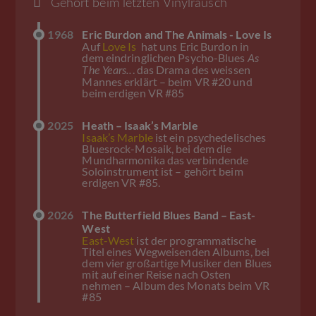
Gehört beim letzten Vinylrausch
1968
Eric Burdon and The Animals - Love Is
Auf
Love Is
hat uns Eric Burdon in
dem eindringlichen Psycho-Blues
As
. das Drama des weissen
The Years..
Mannes erklärt – beim VR #20 und
beim erdigen VR #85
2025
Heath – Isaak’s Marble
Isaak’s Marble
ist ein psychedelisches
Bluesrock-Mosaik, bei dem die
Mundharmonika das verbindende
Soloinstrument ist – gehört beim
erdigen VR #85.
2026
The Butterfield Blues Band – East-
West
East-West
ist der programmatische
Titel eines Wegweisenden Albums, bei
dem vier großartige Musiker den Blues
mit auf einer Reise nach Osten
nehmen – Album des Monats beim VR
#85