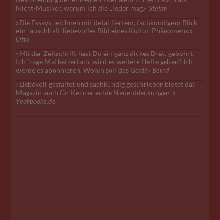
Beschreibung der einzelnen Titel weiß ich jetzt auch als
Nicht-Musiker, warum ich die Lieder mag.«
Stefan
»Die Essays zeichnen mit detailliertem, fachkundigem Blick
ein rauschhaft-liebevolles Bild eines Kultur-Phänomens.«
Otto
»Mit der Zeitschrift hast Du ein ganz dickes Brett gebohrt.
Ich frage Mal ketzerisch, wird es weitere Hefte geben? Ich
werde es abonnieren. Wohin soll das Geld?«
Bernd
»Liebevoll gestaltet und sachkundig geschrieben bietet das
Magazin auch für Kenner echte Neuentdeckungen!«
Yeahbooks.de