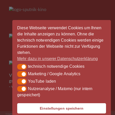
Diese Webseite verwendet Cookies um Ihnen
die Inhalte anzeigen zu können. Ohne die
technisch notwendigen Cookies werden einige
Funktionen der Webseite nicht zur Verfügung
stehen.
Mehr dazu in unserer Datenschutzerklärung
technisch notwendige Cookies
technisch notwendige Cookies
Der
Marketing / Google Analytics
Marketing / Google Analytics
Vinylrausch wäre nicht möglich ohne die
großzügige Unterstützung durch unsere Partner
YouTube laden
YouTube laden
- vielen Dank!
Nutzeranalyse / Matomo (nur intern
Nutzeranalyse / Matomo (nur intern gespeichert)
gespeichert)
Einstellungen speichern
© Don Medien 2026
Impressum
Datenschutzerklärung
AGB
– News und Termine
Was?
Wie?
Wo?