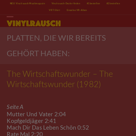
Skip
NEU: Vinylrausch Musikmagazin
Vinylrausch-Dealer finden
#1 bestellen
#2 bestellen
to
VR T-Shirt
Einzelne VR-Alben
content
Open
Close
mobile
mobile
menu
menu
PLATTEN, DIE WIR BEREITS
GEHÖRT HABEN:
The Wirtschaftswunder – The
Wirtschaftswunder (1982)
Seite A
Mutter Und Vater 2:04
Kopfgeldjäger 2:41
Mach Dir Das Leben Schön 0:52
Rate Mal 2:20