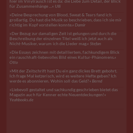
hier im Vinylrausch ist es da: die Liebe zum Detail, der Blick
für Zusammenhänge …«
Ulli
»Deine Besprechung von Blood, Sweat & Tears fand ich
großartig. Du hast die Musik so beschrieben, dass ich sie mir
richtig im Kopf vorstellen konnte.«
Damir
»Der Bezug zur damaligen Zeit ist gelungen und durch die
Beschreibung der einzelnen Titel weiß ich jetzt auch als
Nicht-Musiker, warum ich die Lieder mag.«
Stefan
»Die Essays zeichnen mit detailliertem, fachkundigem Blick
ein rauschhaft-liebevolles Bild eines Kultur-Phänomens.«
Otto
»Mit der Zeitschrift hast Du ein ganz dickes Brett gebohrt.
Ich frage Mal ketzerisch, wird es weitere Hefte geben? Ich
werde es abonnieren. Wohin soll das Geld?«
Bernd
»Liebevoll gestaltet und sachkundig geschrieben bietet das
Magazin auch für Kenner echte Neuentdeckungen!«
Yeahbooks.de