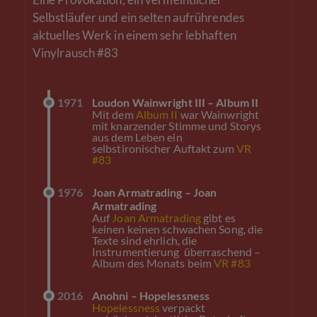
Selbstläufer und ein selten aufrührendes
aktuelles Werk in einem sehr lebhaften
Vinylrausch #83
1971
Loudon Wainwright III – Album II
Mit dem
Album II
war Wainwright
mit knarzender Stimme und Storys
aus dem Leben ein
selbstironischer Auftakt zum
VR
#83
1976
Joan Armatrading – Joan
Armatrading
Auf
Joan Armatrading
gibt es
keinen keinen schwachen Song, die
Texte sind ehrlich, die
Instrumentierung überraschend –
Album des Monats beim
VR #83
2016
Anohni – Hopelessness
Hopelessness
verpackt