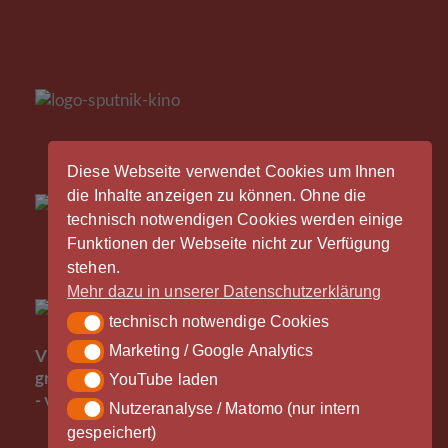
Diese Webseite verwendet Cookies um Ihnen
die Inhalte anzeigen zu können. Ohne die
technisch notwendigen Cookies werden einige
Funktionen der Webseite nicht zur Verfügung
stehen.
Mehr dazu in unserer Datenschutzerklärung
technisch notwendige Cookies
technisch notwendige Cookies
Der
Marketing / Google Analytics
Marketing / Google Analytics
Vinylrausch wäre nicht möglich ohne die
großzügige Unterstützung durch unsere Partner
YouTube laden
YouTube laden
- vielen Dank!
Nutzeranalyse / Matomo (nur intern
Nutzeranalyse / Matomo (nur intern gespeichert)
gespeichert)