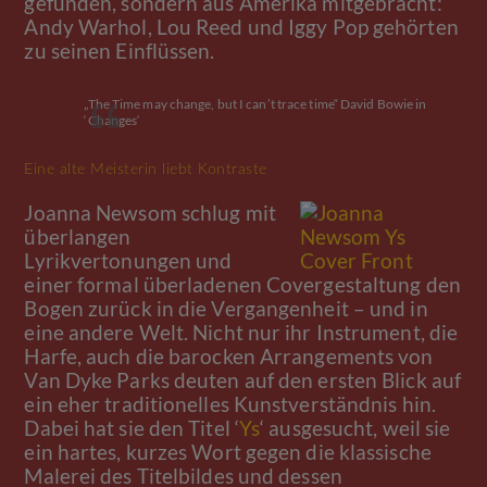
gefunden, sondern aus Amerika mitgebracht:
Andy Warhol, Lou Reed und Iggy Pop gehörten
zu seinen Einflüssen.
„The Time may change, but I can’t trace time“ David Bowie in
‘Changes‘
Eine alte Meisterin liebt Kontraste
Joanna Newsom schlug mit
überlangen
Lyrikvertonungen und
einer formal überladenen Covergestaltung den
Bogen zurück in die Vergangenheit – und in
eine andere Welt. Nicht nur ihr Instrument, die
Harfe, auch die barocken Arrangements von
Van Dyke Parks deuten auf den ersten Blick auf
ein eher traditionelles Kunstverständnis hin.
Dabei hat sie den Titel ‘
Ys
‘ ausgesucht, weil sie
ein hartes, kurzes Wort gegen die klassische
Malerei des Titelbildes und dessen