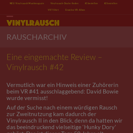
Skip
NEU: Vinylrausch Musikmagazin
Vinylrausch-Dealer finden
#1 bestellen
#2 bestellen
to
VR T-Shirt
Einzelne VR-Alben
content
Open
Close
mobile
mobile
menu
menu
RAUSCHARCHIV
Eine eingemachte Review –
Vinylrausch #42
Vermutlich war ein Hinweis einer Zuhörerin
beim VR #41 ausschlaggebend: David Bowie
wurde vermisst!
Auf der Suche nach einem würdigen Rausch
zur Zweitnutzung kam dadurch der
Vinylrausch II in den Blick, denn da hatten wir
das beeindruckend vielseitige ‘Hunky Dory‘