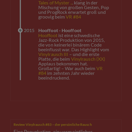
Tales of Myster ..
. klang in der
Mischung von großen Gesten, Pop
und ProgRock erwartet groß und
groovig beim
VR #84
2015
Hooffoot - Hooffoot
Hooffoot
ist eine schwedische
Jazz-Rock Produktion von 2015,
die von keinerlei binärem Code
beeinflusst war. Das Highlight vom
Vinylrausch III
– und die erste
Platte, die beim
Vinylrausch (XX)
Applaus bekommen hat.
Großartig! – War auch beim
VR
#84
im zehnten Jahr wieder
beeindruckend.
Review Vinylrausch #83 – der persönliche Rausch
Eine Provokation, ein vermeintlicher