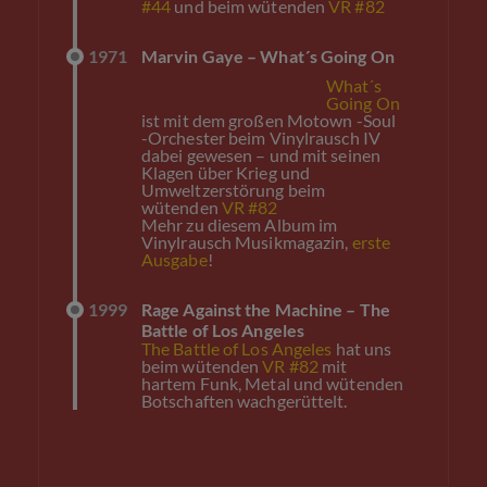
#44
und beim wütenden
VR #82
1971
Marvin Gaye – What´s Going On
What´s
Going On
ist mit dem großen Motown -Soul
-Orchester beim Vinylrausch IV
dabei gewesen – und mit seinen
Klagen über Krieg und
Umweltzerstörung beim
wütenden
VR #82
Mehr zu diesem Album im
Vinylrausch Musikmagazin,
erste
Ausgabe
!
1999
Rage Against the Machine – The
Battle of Los Angeles
The Battle of Los Angeles
hat uns
beim wütenden
VR #82
mit
hartem Funk, Metal und wütenden
Botschaften wachgerüttelt.