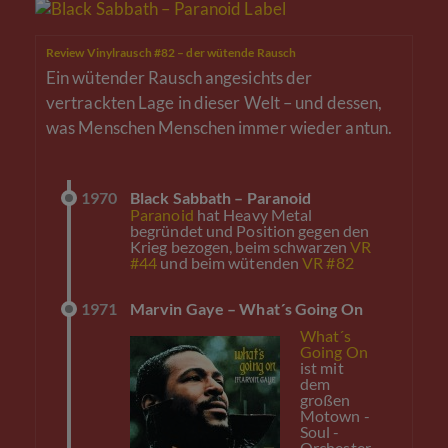
Review Vinylrausch #82 – der wütende Rausch
Ein wütender Rausch angesichts der
vertrackten Lage in dieser Welt – und dessen,
was Menschen Menschen immer wieder antun.
1970
Black Sabbath – Paranoid
Paranoid
hat Heavy Metal
begründet und Position gegen den
Krieg bezogen, beim schwarzen
VR
#44
und beim wütenden
VR #82
1971
Marvin Gaye – What´s Going On
What´s
Going On
ist mit
dem
großen
Motown -
Soul -
Orchester