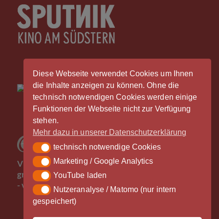
Diese Webseite verwendet Cookies um Ihnen
die Inhalte anzeigen zu können. Ohne die
technisch notwendigen Cookies werden einige
Funktionen der Webseite nicht zur Verfügung
stehen.
Mehr dazu in unserer Datenschutzerklärung
technisch notwendige Cookies
technisch notwendige Cookies
Der
Marketing / Google Analytics
Marketing / Google Analytics
Vinylrausch wäre nicht möglich ohne die
großzügige Unterstützung durch unsere Partner
YouTube laden
YouTube laden
- vielen Dank!
Nutzeranalyse / Matomo (nur intern
Nutzeranalyse / Matomo (nur intern gespeichert)
gespeichert)