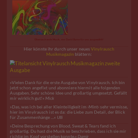
Überraschende Musik, von David Byrne für uns ausgewählt!
Hier könnte ihr durch unser neues
Vinylrausch
Musikmagazin
blättern:
»Vielen Dank für die erste Ausgabe von Vinylrausch. Ich bin
jetzt schon angefixt und abonniere hiermit alle folgenden
Ausgaben. Sehr schöne Idee und großartig umgesetzt. Gefällt
mir wirklich gut!«
Mick
»Das, was ich bei aller Kleinteiligkeit im ›Mint‹ sehr vermisse,
hier im Vinylrausch ist es da: die Liebe zum Detail, der Blick
für Zusammenhänge …«
Ulli
»Deine Besprechung von Blood, Sweat & Tears fand ich
großartig. Du hast die Musik so beschrieben, dass ich sie mir
richtig im Kopf vorstellen konnte.«
Damir