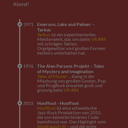
Abend!
1971
Emerson, Lake and Palmer –
Tarkus
Tarkus
ist ein experimentelles
Meisterwerk, das uns beim
VR #84
mit schrägen Takten,
Orgelgewitter und großen Formen
bestens unterhalten hat.
1976
The Alan Parsons Projekt – Tales
of Mystery and Imagination
Tales of Myster ..
. klang in der
Mischung von großen Gesten, Pop
und ProgRock erwartet groß und
groovig beim
VR #84
2015
Hooffoot - Hooffoot
Hooffoot
ist eine schwedische
Jazz-Rock Produktion von 2015,
die von keinerlei binärem Code
beeinflusst war. Das Highlight vom
Vinylrausch III
– und die erste