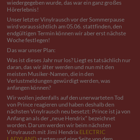
wiedergegeben wurde, das war ein ganz großes
Hörerlebnis!
Unser letzter Vinylrausch vor der Sommerpause
wird voraussichtlich am 05.06. stattfinden, den
endgültigen Termin können wir aber erst nächste
Woche festlegen!
Das war unser Plan:
Was ist dieses Jahr nur los? Liegt es tatsächlich nur
daran, das wir älter werden und nun mit den
meisten Musiker-Namen, die in den
Verlustmeldungen gewürdigt werden, was
anfangen können?
Wir wollen jedenfalls auf den unerwarteten Tod
von Prince reagieren und haben deshalb den
nächsten Vinylrausch neu besetzt: Prince ist ja von
Anfang an als der „neue Hendrix“ bezeichnet
worden. Darum werden wir beim nächsten
Vinylrausch mit Jimi Hendrix
ELECTRIC
LADYLAND
starten und eine Seite von dem