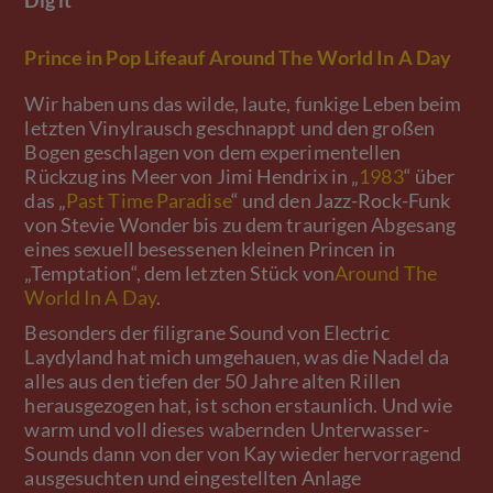
Dig it
Prince
in
Pop Life
auf
Around The World In A Day
Wir haben uns das wilde, laute, funkige Leben beim
letzten Vinylrausch geschnappt und den großen
Bogen geschlagen von dem experimentellen
Rückzug ins Meer von Jimi Hendrix in „
1983
“ über
das „
Past Time Paradise
“ und den Jazz-Rock-Funk
von Stevie Wonder bis zu dem traurigen Abgesang
eines sexuell besessenen kleinen Princen in
„Temptation“, dem letzten Stück von
Around The
World In A Day
.
Besonders der filigrane Sound von Electric
Laydyland hat mich umgehauen, was die Nadel da
alles aus den tiefen der 50 Jahre alten Rillen
herausgezogen hat, ist schon erstaunlich. Und wie
warm und voll dieses wabernden Unterwasser-
Sounds dann von der von Kay wieder hervorragend
ausgesuchten und eingestellten Anlage