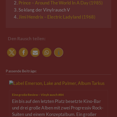
2.
Prince – Around The World In A Day (1985)
3.
So klang der Vinylrausch V
4.
Jimi Hendrix – Electric Ladyland (1968)
Den Rausch teilen:
Passende Beiträge:
Eine große Review – Vinylrausch #84
Ein bis auf den letzten Platz besetzte Kino-Bar
und drei große Alben mit zwei Progressiv Rock-
Suiten und einem Konzeptalbum. Ein großer