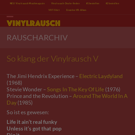
Skip
NEU: Vinylrausch Musikmagazin
Vinylrausch-Dealer finden
#1 bestellen
#2 bestellen
to
VR T-Shirt
Einzelne VR-Alben
content
Open
Close
mobile
mobile
menu
menu
RAUSCHARCHIV
So klang der Vinylrausch V
The Jimi Hendrix Experience –
Electric Laydyland
(1968)
Stevie Wonder –
Songs In The Key Of Life
(1976)
Prince and the Revolution –
Around The World In A
Day
(1985)
So ist es gewesen:
Life it ain’t real funky
Unless it’s got that pop