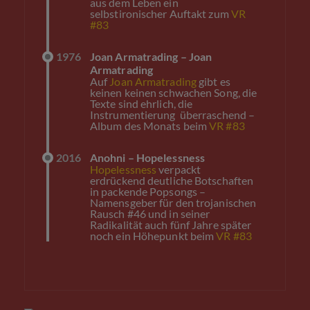
aus dem Leben ein
selbstironischer Auftakt zum
VR
#83
1976
Joan Armatrading – Joan
Armatrading
Auf
Joan Armatrading
gibt es
keinen keinen schwachen Song, die
Texte sind ehrlich, die
Instrumentierung überraschend –
Album des Monats beim
VR #83
2016
Anohni – Hopelessness
Hopelessness
verpackt
erdrückend deutliche Botschaften
in packende Popsongs –
Namensgeber für den trojanischen
Rausch #46 und in seiner
Radikalität auch fünf Jahre später
noch ein Höhepunkt beim
VR #83