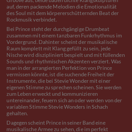
Groove aus, beide bauen dichte Klangskulpturen
auf, deren packende Melodien die Emotionalität
des Soul mit dem körpererschütternden Beat der
Rockmusik verbindet.
Bei Prince steht der durchgängige Drumbeat
zusammen mit einem tanzbaren Funkrhythmus im
Vordergrund. Dahinter scheint der musikalische
Raum komplett mit Klang gefüllt zu sein, jede
Nische wird diszipliniert bespielt und mit füllenden
Sounds und rhythmischen Akzenten verziert. Was
man in der arrangierten Perfektion von Prince
vermissen könnte, ist die suchende Freiheit der
Instrumente, die bei Stevie Wonder mit einer
eigenen Stimme zu sprechen scheinen. Sie werden
zum Leben erweckt und kommunizieren
untereinander, feuern sich an oder werden von der
variablen Stimme Stevie Wonders in Schach
gehalten.
Dagegen scheint Prince in seiner Band eine
musikalische Armee zu sehen, die im perfekt