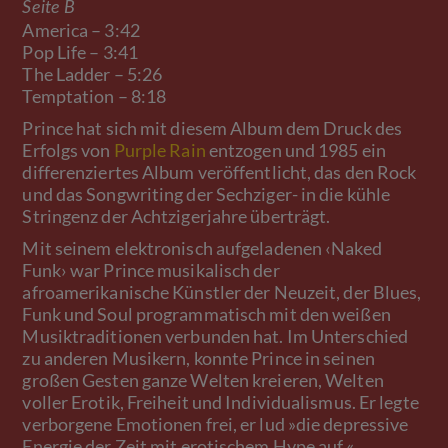
Seite B
America – 3:42
Pop Life – 3:41
The Ladder – 5:26
Temptation – 8:18
Prince hat sich mit diesem Album dem Druck des
Erfolgs von
Purple Rain
entzogen und 1985 ein
differenziertes Album veröffentlicht, das den Rock
und das Songwriting der Sechziger- in die kühle
Stringenz der Achtzigerjahre überträgt.
Mit seinem elektronisch aufgeladenen ‹Naked
Funk› war Prince musikalisch der
afroamerikanische Künstler der Neuzeit, der Blues,
Funk und Soul programmatisch mit den weißen
Musiktraditionen verbunden hat. Im Unterschied
zu anderen Musikern, konnte Prince in seinen
großen Gesten ganze Welten kreieren, Welten
voller Erotik, Freiheit und Individualismus. Er legte
verborgene Emotionen frei, er lud »die depressive
Energie der Zeit mit erotischem Hype auf.«