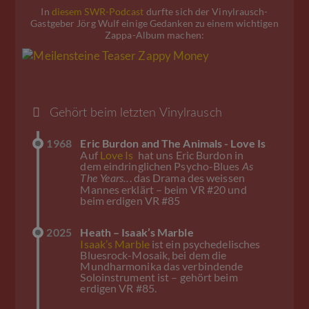
In
diesem SWR-Podcast
durfte sich der Vinylrausch-
Gastgeber Jörg Wulf einige Gedanken zu einem wichtigen
Zappa-Album machen:
Gehört beim letzten Vinylrausch
1968
Eric Burdon and The Animals - Love Is
Auf
Love Is
hat uns Eric Burdon in
dem eindringlichen Psycho-Blues
As
. das Drama des weissen
The Years..
Mannes erklärt – beim VR #20 und
beim erdigen VR #85
2025
Heath – Isaak’s Marble
Isaak’s Marble
ist ein psychedelisches
Bluesrock-Mosaik, bei dem die
Mundharmonika das verbindende
Soloinstrument ist – gehört beim
erdigen VR #85.