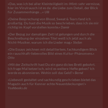
»Das, was ich bei aller Kleinteiligkeit im ›Mint‹ sehr vermisse,
hier im Vinylrausch ist es da: die Liebe zum Detail, der Blick
für Zusammenhänge …«
Ulli
»Deine Besprechung von Blood, Sweat & Tears fand ich
großartig. Du hast die Musik so beschrieben, dass ich sie mir
richtig im Kopf vorstellen konnte.«
Damir
»Der Bezug zur damaligen Zeit ist gelungen und durch die
Beschreibung der einzelnen Titel weiß ich jetzt auch als
Nicht-Musiker, warum ich die Lieder mag.«
Stefan
»Die Essays zeichnen mit detailliertem, fachkundigem Blick
ein rauschhaft-liebevolles Bild eines Kultur-Phänomens.«
Otto
»Mit der Zeitschrift hast Du ein ganz dickes Brett gebohrt.
Ich frage Mal ketzerisch, wird es weitere Hefte geben? Ich
werde es abonnieren. Wohin soll das Geld?«
Bernd
»Liebevoll gestaltet und sachkundig geschrieben bietet das
Magazin auch für Kenner echte Neuentdeckungen!«
Yeahbooks.de