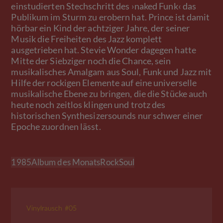
einstudierten Stechschritt des ›naked Funk‹ das
Publikum im Sturm zu erobern hat. Prince ist damit
hörbar ein Kind der achtziger Jahre, der seiner
Musik die Freiheiten des Jazz komplett
ausgetrieben hat. Stevie Wonder dagegen hatte
Mitte der Siebziger noch die Chance, sein
musikalisches Amalgam aus Soul, Funk und Jazz mit
Hilfe der rockigen Elemente auf eine universelle
musikalische Ebene zu bringen, die die Stücke auch
heute noch zeitlos klingen und trotz des
historischen Synthesizersounds nur schwer einer
Epoche zuordnen lässt.
1985
Album des Monats
Rock
Soul
Vinylrausch #05