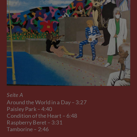
Seite A
Around the World in a Day – 3:27
Paisley Park – 4:40
Condition of the Heart – 6:48
Raspberry Beret – 3:31
Tamborine – 2:46