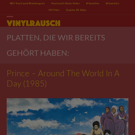
Skip
NEU: Vinylrausch Musikmagazin
Vinylrausch-Dealer finden
#1 bestellen
#2 bestellen
to
VR T-Shirt
Einzelne VR-Alben
content
Open
Close
mobile
mobile
menu
menu
PLATTEN, DIE WIR BEREITS
GEHÖRT HABEN:
Prince – Around The World In A
Day (1985)