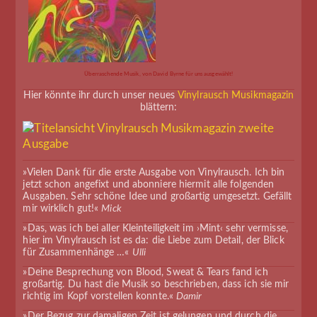
Überraschende Musik, von David Byrne für uns ausgewählt!
Hier könnte ihr durch unser neues
Vinylrausch Musikmagazin
blättern:
»Vielen Dank für die erste Ausgabe von Vinylrausch. Ich bin
jetzt schon angefixt und abonniere hiermit alle folgenden
Ausgaben. Sehr schöne Idee und großartig umgesetzt. Gefällt
mir wirklich gut!«
Mick
»Das, was ich bei aller Kleinteiligkeit im ›Mint‹ sehr vermisse,
hier im Vinylrausch ist es da: die Liebe zum Detail, der Blick
für Zusammenhänge …«
Ulli
»Deine Besprechung von Blood, Sweat & Tears fand ich
großartig. Du hast die Musik so beschrieben, dass ich sie mir
richtig im Kopf vorstellen konnte.«
Damir
»Der Bezug zur damaligen Zeit ist gelungen und durch die