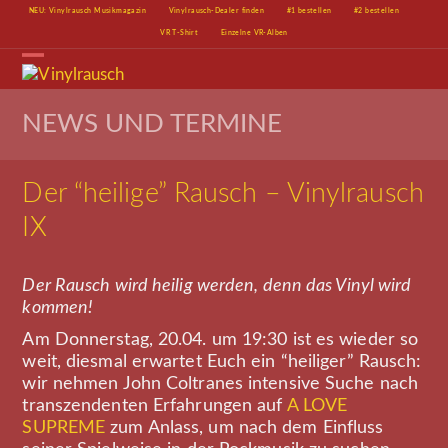
Skip
NEU: Vinylrausch Musikmagazin
Vinylrausch-Dealer finden
#1 bestellen
#2 bestellen
to
VR T-Shirt
Einzelne VR-Alben
content
Open
Close
mobile
mobile
menu
menu
NEWS UND TERMINE
Der “heilige” Rausch – Vinylrausch
IX
Der Rausch wird heilig werden, denn das Vinyl wird
kommen!
Am Donnerstag, 20.04. um 19:30 ist es wieder so
weit, diesmal erwartet Euch ein “heiliger” Rausch:
wir nehmen John Coltranes intensive Suche nach
transzendenten Erfahrungen auf
A LOVE
SUPREME
zum Anlass, um nach dem Einfluss