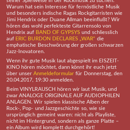
seiner Spielweise in der Rockmusik zu suchen.
Warum hat sein Interesse für fernöstliche Musik
und besonders indische Ragas Rockgitarristen wie
Jimi Hendrix oder Duane Allman beeinflußt? Wir
hören das wohl perfekteste Gitarrensolo von
Hendrix auf
BAND OF GYPSYS
und schliesslich
auf
ERIC BURDON DECLARES „WAR“
die
emphatische Beschwörung der großen schwarzen
Jazz-Inovatoren.
Wenn ihr gute Musik laut abgespielt im EISZEIT-
KINO hören möchtet, dann könnt ihr euch jetzt
über unser
Anmeldeformular
für Donnerstag, den
20.04.2017, 19:30 anmelden.
Beim VINYLRAUSCH hören wir laut Musik, und
zwar ANALOGE ORIGINALE AUF AUDIOPHILEN
ANLAGEN. Wir spielen klassische Alben der
Rock-, Pop- und Jazzgeschichte so, wie sie
ursprünglich gemeint waren: nicht als Playliste,
nicht im Hintergrund, sondern als ganze Platte –
ein Album wird komplett durchgehört!