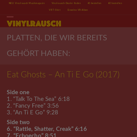
Skip
NEU: Vinylrausch Musikmagazin
Vinylrausch-Dealer finden
#1 bestellen
#2 bestellen
to
VR T-Shirt
Einzelne VR-Alben
content
Open
Close
mobile
mobile
menu
menu
PLATTEN, DIE WIR BEREITS
GEHÖRT HABEN:
Eat Ghosts – An Ti E Go (2017)
Side one
1. “Talk To The Sea” 6:18
2. “Fancy Free” 3:56
3. “An Ti E Go” 9:28
Side two
6. “Rattle, Shatter, Creak” 6:16
7. “Echoecho” 8:51