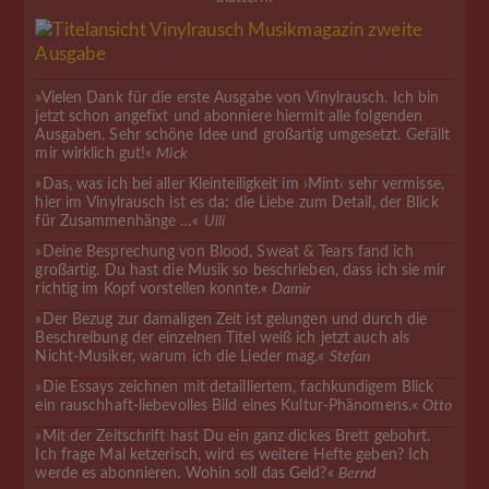
»Vielen Dank für die erste Ausgabe von Vinylrausch. Ich bin
jetzt schon angefixt und abonniere hiermit alle folgenden
Ausgaben. Sehr schöne Idee und großartig umgesetzt. Gefällt
mir wirklich gut!«
Mick
»Das, was ich bei aller Kleinteiligkeit im ›Mint‹ sehr vermisse,
hier im Vinylrausch ist es da: die Liebe zum Detail, der Blick
für Zusammenhänge …«
Ulli
»Deine Besprechung von Blood, Sweat & Tears fand ich
großartig. Du hast die Musik so beschrieben, dass ich sie mir
richtig im Kopf vorstellen konnte.«
Damir
»Der Bezug zur damaligen Zeit ist gelungen und durch die
Beschreibung der einzelnen Titel weiß ich jetzt auch als
Nicht-Musiker, warum ich die Lieder mag.«
Stefan
»Die Essays zeichnen mit detailliertem, fachkundigem Blick
ein rauschhaft-liebevolles Bild eines Kultur-Phänomens.«
Otto
»Mit der Zeitschrift hast Du ein ganz dickes Brett gebohrt.
Ich frage Mal ketzerisch, wird es weitere Hefte geben? Ich
werde es abonnieren. Wohin soll das Geld?«
Bernd