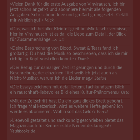
»Vielen Dank für die erste Ausgabe von Vinylrausch. Ich bin
jetzt schon angefixt und abonniere hiermit alle folgenden
Ausgaben. Sehr schöne Idee und großartig umgesetzt. Gefällt
mir wirklich gut!«
Mick
»Das, was ich bei aller Kleinteiligkeit im ›Mint‹ sehr vermisse,
hier im Vinylrausch ist es da: die Liebe zum Detail, der Blick
für Zusammenhänge …«
Ulli
»Deine Besprechung von Blood, Sweat & Tears fand ich
großartig. Du hast die Musik so beschrieben, dass ich sie mir
richtig im Kopf vorstellen konnte.«
Damir
»Der Bezug zur damaligen Zeit ist gelungen und durch die
Beschreibung der einzelnen Titel weiß ich jetzt auch als
Nicht-Musiker, warum ich die Lieder mag.«
Stefan
»Die Essays zeichnen mit detailliertem, fachkundigem Blick
ein rauschhaft-liebevolles Bild eines Kultur-Phänomens.«
Otto
»Mit der Zeitschrift hast Du ein ganz dickes Brett gebohrt.
Ich frage Mal ketzerisch, wird es weitere Hefte geben? Ich
werde es abonnieren. Wohin soll das Geld?«
Bernd
»Liebevoll gestaltet und sachkundig geschrieben bietet das
Magazin auch für Kenner echte Neuentdeckungen!«
Yeahbooks.de