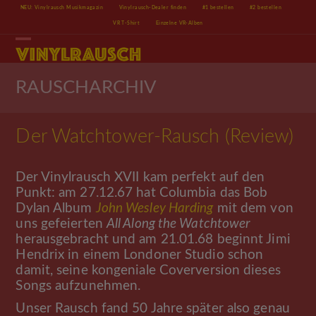
Skip
NEU: Vinylrausch Musikmagazin
Vinylrausch-Dealer finden
#1 bestellen
#2 bestellen
to
VR T-Shirt
Einzelne VR-Alben
content
Open
Close
mobile
mobile
menu
menu
RAUSCHARCHIV
Der Watchtower-Rausch (Review)
Der Vinylrausch XVII kam perfekt auf den
Punkt: am 27.12.67 hat Columbia das Bob
Dylan Album
John Wesley Harding
mit dem von
uns gefeierten
All Along the Watchtower
herausgebracht und am 21.01.68 beginnt Jimi
Hendrix in einem Londoner Studio schon
damit, seine kongeniale Coverversion dieses
Songs aufzunehmen.
Unser Rausch fand 50 Jahre später also genau