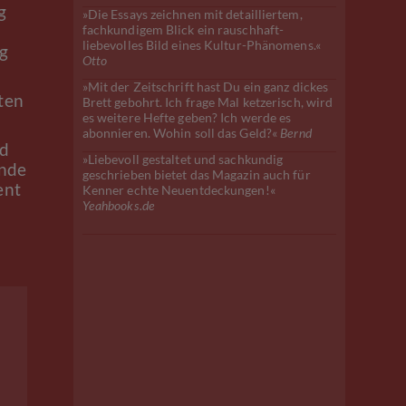
g
»Die Essays zeichnen mit detailliertem,
fachkundigem Blick ein rauschhaft-
liebevolles Bild eines Kultur-Phänomens.«
ng
Otto
»Mit der Zeitschrift hast Du ein ganz dickes
ten
Brett gebohrt. Ich frage Mal ketzerisch, wird
es weitere Hefte geben? Ich werde es
abonnieren. Wohin soll das Geld?«
Bernd
nd
»Liebevoll gestaltet und sachkundig
ende
geschrieben bietet das Magazin auch für
ent
Kenner echte Neuentdeckungen!«
Yeahbooks.de