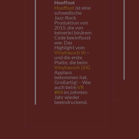
Hooffoot
Hooffoot
ist eine
schwedische
Jazz-Rock
Produktion von
2015, die von
keinerlei binärem
Code beeinflusst
war. Das
Highlight vom
Vinylrausch III
–
und die erste
Platte, die beim
Vinylrausch (XX)
Applaus
bekommen hat.
Großartig! – War
auch beim
VR
#84
im zehnten
Jahr wieder
beeindruckend.