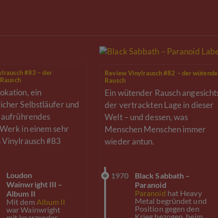
lrausch #83 – der
Review Vinylrausch #82 – der wütende
 Rausch
Rausch
okation, ein
Ein wütender Rausch angesicht
icher Selbstläufer und
der vertrackten Lage in dieser
n aufrührendes
Welt – und dessen, was
 Werk in einem sehr
Menschen Menschen immer
 Vinylrausch #83
wieder antun.
1
Loudon
1970
Black Sabbath –
Wainwright III –
Paranoid
Paranoid
hat Heavy
Album II
Metal begründet und
Mit dem
Album II
Position gegen den
war Wainwright
Krieg bezogen, beim
mit knarzender