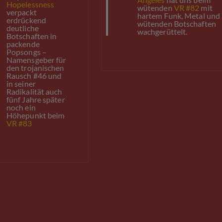
Hopelessness
wütenden
VR #82
mit
verpackt
hartem Funk, Metal und
erdrückend
wütenden Botschaften
deutliche
wachgerüttelt.
Botschaften in
packende
Popsongs –
Namensgeber für
den trojanischen
Rausch #46 und
in seiner
Radikalität auch
fünf Jahre später
noch ein
Höhepunkt beim
VR #83