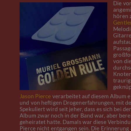
Die vo
angemi
hören z
Gentle
Melodi
Gitarre
aufsta
Passag
großfo
von die
durchs
Knoten
trauri
geknüp
Jason Pierce
verarbeitet auf diesem Album ei
und von heftigen Drogenerfahrungen, mit de
Spekuliert wird seit jeher, dass es sich bei 
Album zwar noch in der Band war, aber bere
geheiratet hatte. Damals war diese Verbind
Pierce nicht entgangen sein. Die Erinnerung