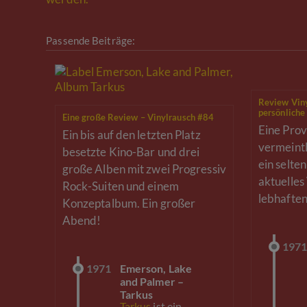
Passende Beiträge:
Review Viny
persönliche
Eine große Review – Vinylrausch #84
Eine Prov
Ein bis auf den letzten Platz
vermeintl
besetzte Kino-Bar und drei
ein selte
große Alben mit zwei Progressiv
aktuelles
Rock-Suiten und einem
lebhaften
Konzeptalbum. Ein großer
Abend!
197
1971
Emerson, Lake
and Palmer –
Tarkus
Tarkus
ist ein