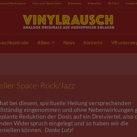
nylrausch Musikmagazin
Vinylrausch-Dealer finden
#1 bestellen
#2 bestellen
VR T-Shirt
Einzelne 
uschkontrolle
Alben
News
Konzerte
VR unterwe
eller Space-Rock/Jazz
 hat bei diesem, spirituelle Heilung versprechenden
vollständig eingenommen und ohne Nebenwirkungen 
plante Reduktion der Dosis auf ein Dreiviertel, also 
anden Widerspruch eingelegt und so haben wir die
genießen können.
Danke Lutz!