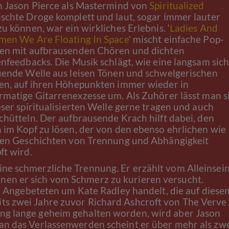
n Jason Pierce als Mastermind von
Spiritualized
schte Droge komplett und laut, sogar immer lauter
u können, war ein wirkliches Erlebnis. ‘
Ladies And
men We Are Floating In Space
‘ mischt einfache Pop-
en mit aufbrausenden Chören und dichten
nfeedbacks. Die Musik schlägt, wie eine langsam sic
uende Welle aus leisen Tönen und schwelgerischen
en, auf ihren Höhepunkten immer wieder in
rmatige Gitarrenexzesse um. Als Zuhörer lässt man s
ser spiritualisierten Welle gerne tragen und auch
chütteln. Der aufbrausende Krach hilft dabei, den
 im Kopf zu lösen, der von den ebenso ehrlichen wie
gen Geschichten von Trennung und Abhängigkeit
ft wird.
ne schmerzliche Trennung. Er erzählt vom Alleinsei
nen er sich vom Schmerz zu kurieren versucht.
der Angebeteten um Kate Radley handelt, die auf diese
its zwei Jahre zuvor Richard Ashcroft von The Verve
ung lange geheim gehalten worden, wird aber Jason
 an das Verlassenwerden scheint er über mehr als zw