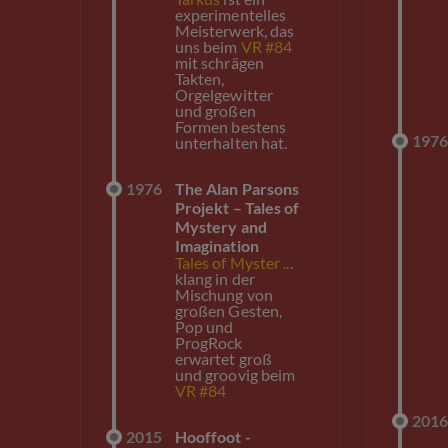
experimentelles
Meisterwerk, das
uns beim
VR #84
mit schrägen
Takten,
Orgelgewitter
und großen
Formen bestens
197
unterhalten hat.
1976
The Alan Parsons
Projekt – Tales of
Mystery and
Imagination
Tales of Myster ..
.
klang in der
Mischung von
großen Gesten,
Pop und
ProgRock
erwartet groß
und groovig beim
VR #84
201
2015
Hooffoot -