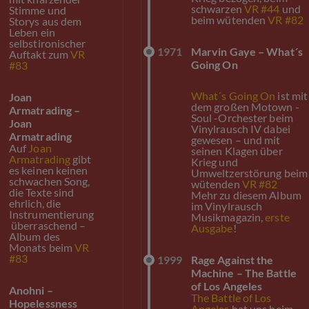
schwarzen
VR #44
und
Stimme und
beim wütenden
VR #82
Storys aus dem
Leben ein
selbstironischer
1971
Marvin Gaye – What´s
Auftakt zum
VR
Going On
#83
What´s Going On
ist mit
6
Joan
dem großen Motown -
Armatrading –
Soul -Orchester beim
Joan
Vinylrausch IV dabei
Armatrading
gewesen – und mit
Auf
Joan
seinen Klagen über
Armatrading
gibt
Krieg und
es keinen keinen
Umweltzerstörung beim
schwachen Song,
wütenden
VR #82
die Texte sind
Mehr zu diesem Album
ehrlich, die
im Vinylrausch
Instrumentierung
Musikmagazin,
erste
überraschend –
Ausgabe
!
Album des
Monats beim
VR
#83
1999
Rage Against the
Machine – The Battle
of Los Angeles
6
Anohni –
The Battle of Los
Hopelessness
Angeles
hat uns beim