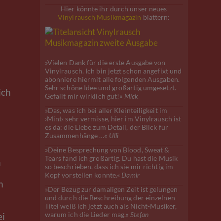
Hier könnte ihr durch unser neues
Vinylrausch Musikmagazin
blättern:
h
»Vielen Dank für die erste Ausgabe von
Vinylrausch. Ich bin jetzt schon angefixt und
abonniere hiermit alle folgenden Ausgaben.
Sehr schöne Idee und großartig umgesetzt.
ich
Gefällt mir wirklich gut!«
Mick
»Das, was ich bei aller Kleinteiligkeit im
›Mint‹ sehr vermisse, hier im Vinylrausch ist
es da: die Liebe zum Detail, der Blick für
Zusammenhänge …«
Ulli
»Deine Besprechung von Blood, Sweat &
Tears fand ich großartig. Du hast die Musik
n
so beschrieben, dass ich sie mir richtig im
Kopf vorstellen konnte.«
Damir
m
»Der Bezug zur damaligen Zeit ist gelungen
und durch die Beschreibung der einzelnen
Titel weiß ich jetzt auch als Nicht-Musiker,
warum ich die Lieder mag.«
ei
Stefan