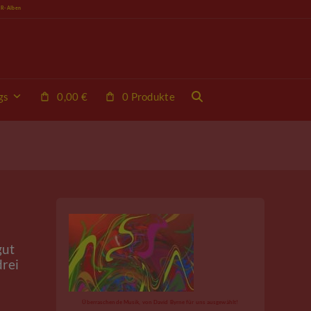
VR-Alben
gs
0,00
€
0 Produkte
gut
drei
Überraschende Musik, von David Byrne für uns ausgewählt!