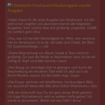
»Vielen Dank für die erste Ausgabe von Vinylrausch. Ich bin
jetzt schon angefixt und abonniere hiermit alle folgenden
Ausgaben. Sehr schöne Idee und großartig umgesetzt. Gefällt
mir wirklich gut!«
Mick
»Das, was ich bei aller Kleinteiligkeit im ›Mint‹ sehr vermisse,
hier im Vinylrausch ist es da: die Liebe zum Detail, der Blick
für Zusammenhänge …«
Ulli
»Deine Besprechung von Blood, Sweat & Tears fand ich
großartig. Du hast die Musik so beschrieben, dass ich sie mir
richtig im Kopf vorstellen konnte.«
Damir
»Der Bezug zur damaligen Zeit ist gelungen und durch die
Beschreibung der einzelnen Titel weiß ich jetzt auch als
Nicht-Musiker, warum ich die Lieder mag.«
Stefan
»Die Essays zeichnen mit detailliertem, fachkundigem Blick
ein rauschhaft-liebevolles Bild eines Kultur-Phänomens.«
Otto
»Mit der Zeitschrift hast Du ein ganz dickes Brett gebohrt.
Ich frage Mal ketzerisch, wird es weitere Hefte geben? Ich
werde es abonnieren. Wohin soll das Geld?«
Bernd