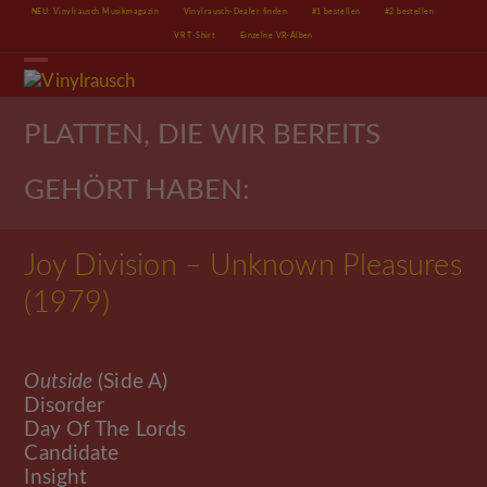
Skip
NEU: Vinylrausch Musikmagazin
Vinylrausch-Dealer finden
#1 bestellen
#2 bestellen
to
VR T-Shirt
Einzelne VR-Alben
content
Open
Close
mobile
mobile
menu
menu
PLATTEN, DIE WIR BEREITS
GEHÖRT HABEN:
Joy Division – Unknown Pleasures
(1979)
Outside
(Side A)
Disorder
Day Of The Lords
Candidate
Insight