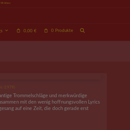
e VR-Alben
0 Produkte
gs
0,00
€
es (1979)
antige Trommelschläge und merkwürdige
usammen mit den wenig hoffnungsvollen Lyrics
gesang auf eine Zeit, die doch gerade erst