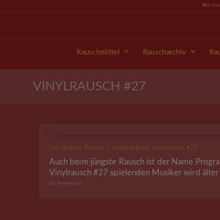
Skip
NEU: Vin
to
content
Rauschmittel
Rauscharchiv
Ra
VINYLRAUSCH #27
Der jüngste Rausch – Ankündigung Vinylrausch #27
Auch beim jüngste Rausch ist der Name Progr
Vinylrausch #27 spielenden Musiker wird älter
0 Kommentare