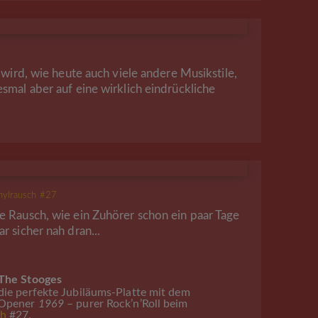
r wird, wie heute auch viele andere Musikstile,
esmal aber auf eine wirklich eindrückliche
nylrausch #27
e Rausch, wie ein Zuhörer schon ein paar Tage
r sicher nah dran...
 The Stooges
die perfekte Jubiläums-Platte mit dem
 Opener
1969
– purer Rock’n’Roll beim
ch
#27.