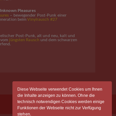
 Unknown Pleasures
sures
– bewegender Post-Punk einer
eneration beim
Vinylrausch #27
lischer Post-Punk, alt und neu, kalt und
ß vom
jüngsten Rausch
und dem schwarzen
rfend.
Diese Webseite verwendet Cookies um Ihnen
die Inhalte anzeigen zu können. Ohne die
technisch notwendigen Cookies werden einige
Anmeldung
Funktionen der Webseite nicht zur Verfügung
stehen.