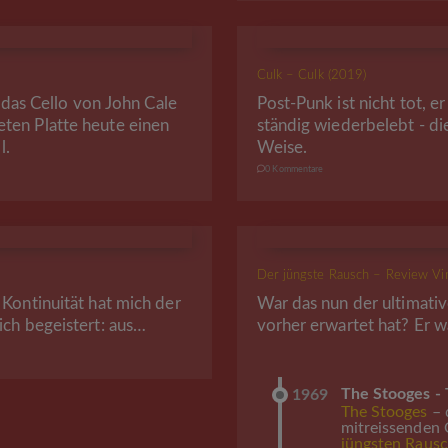
Culk – Culk (2019)
Post-Punk ist nicht tot, e
 das Cello von John Cale
ständig wiederbelebt - di
ten Platte heute einen
Weise.
l.
0 Kommentare
Der jüngste Rausch – Review Vi
Kontinuität hat mich der
War das nun der ultimativ
ch begeistert: aus…
vorher erwartet hat? Er wa
The Stooges -
1969
The Stooges
– 
mitreissenden
jüngsten Raus