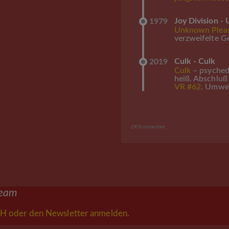
Joy Division -
1979
Unknown Plea
verzweifelte G
Culk - Culk
2019
Culk
– psychede
heiß. Abschlu
VR #62
. Umwe
0 Kommentare
ream
H oder den Newsletter anmelden.