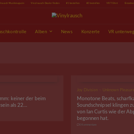
ylrausch Musikmagazin
Vinylrausch-Dealer finden
#1 bestellen
#2 bestellen
VR T-Shirt
Einzeln
uschkontrolle
Alben
News
Konzerte
VR unterwe
Joy Division – Unknown Pleasur
amm: keiner der beim
Monotone Beats, scharfk
 sein als 22…
Soundschnipsel klingen z
von Ian Curtis wie der Ab
begonnen hat.
0 Kommentare