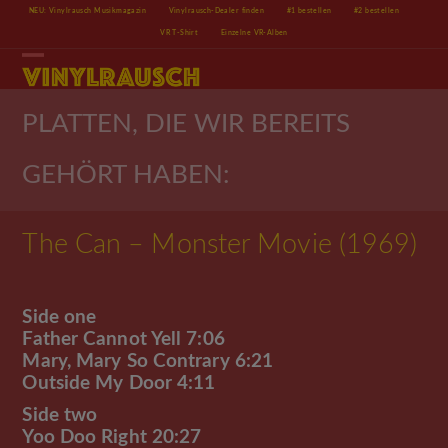
Skip
NEU: Vinylrausch Musikmagazin
Vinylrausch-Dealer finden
#1 bestellen
#2 bestellen
to
VR T-Shirt
Einzelne VR-Alben
content
Open
Close
mobile
mobile
menu
menu
PLATTEN, DIE WIR BEREITS
GEHÖRT HABEN:
The Can – Monster Movie (1969)
Side one
Father Cannot Yell 7:06
Mary, Mary So Contrary 6:21
Outside My Door 4:11
Side two
Yoo Doo Right 20:27