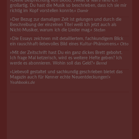
»Deine Besprechung von Blood, Sweat & Tears fand ich
großartig. Du hast die Musik so beschrieben, dass ich sie mir
richtig im Kopf vorstellen konnte.«
Damir
»Der Bezug zur damaligen Zeit ist gelungen und durch die
Beschreibung der einzelnen Titel weiß ich jetzt auch als
Nicht-Musiker, warum ich die Lieder mag.«
Stefan
»Die Essays zeichnen mit detailliertem, fachkundigem Blick
ein rauschhaft-liebevolles Bild eines Kultur-Phänomens.«
Otto
»Mit der Zeitschrift hast Du ein ganz dickes Brett gebohrt.
Ich frage Mal ketzerisch, wird es weitere Hefte geben? Ich
werde es abonnieren. Wohin soll das Geld?«
Bernd
»Liebevoll gestaltet und sachkundig geschrieben bietet das
Magazin auch für Kenner echte Neuentdeckungen!«
Yeahbooks.de