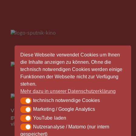
Diese Webseite verwendet Cookies um Ihnen
die Inhalte anzeigen zu können. Ohne die
technisch notwendigen Cookies werden einige
Funktionen der Webseite nicht zur Verfügung
stehen.
Mehr dazu in unserer Datenschutzerklärung
technisch notwendige Cookies
technisch notwendige Cookies
Der
Marketing / Google Analytics
Marketing / Google Analytics
Vinylrausch wäre nicht möglich ohne die
großzügige Unterstützung durch unsere Partner -
YouTube laden
YouTube laden
vielen Dank!
Nutzeranalyse / Matomo (nur intern
Nutzeranalyse / Matomo (nur intern gespeichert)
gespeichert)