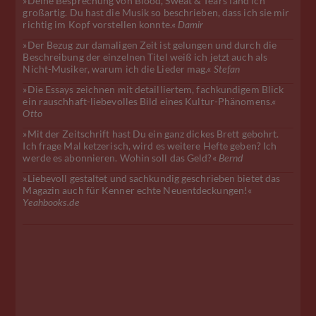
»Deine Besprechung von Blood, Sweat & Tears fand ich
großartig. Du hast die Musik so beschrieben, dass ich sie mir
richtig im Kopf vorstellen konnte.«
Damir
»Der Bezug zur damaligen Zeit ist gelungen und durch die
Beschreibung der einzelnen Titel weiß ich jetzt auch als
Nicht-Musiker, warum ich die Lieder mag.«
Stefan
»Die Essays zeichnen mit detailliertem, fachkundigem Blick
ein rauschhaft-liebevolles Bild eines Kultur-Phänomens.«
Otto
»Mit der Zeitschrift hast Du ein ganz dickes Brett gebohrt.
Ich frage Mal ketzerisch, wird es weitere Hefte geben? Ich
werde es abonnieren. Wohin soll das Geld?«
Bernd
»Liebevoll gestaltet und sachkundig geschrieben bietet das
Magazin auch für Kenner echte Neuentdeckungen!«
Yeahbooks.de