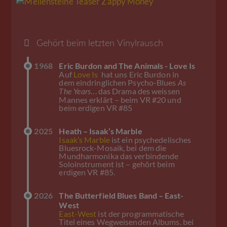
Gehört beim letzten Vinylrausch
1968
Eric Burdon and The Animals - Love Is
Auf
Love Is
hat uns Eric Burdon in
dem eindringlichen Psycho-Blues
As
. das Drama des weissen
The Years..
Mannes erklärt – beim VR #20 und
beim erdigen VR #85
2025
Heath – Isaak’s Marble
Isaak’s Marble
ist ein psychedelisches
Bluesrock-Mosaik, bei dem die
Mundharmonika das verbindende
Soloinstrument ist – gehört beim
erdigen VR #85.
2026
The Butterfield Blues Band – East-
West
East-West
ist der programmatische
Titel eines Wegweisenden Albums, bei