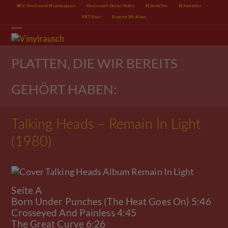
Skip
NEU: Vinylrausch Musikmagazin
Vinylrausch-Dealer finden
#1 bestellen
#2 bestellen
to
VR T-Shirt
Einzelne VR-Alben
content
Open
Close
mobile
mobile
menu
menu
PLATTEN, DIE WIR BEREITS
GEHÖRT HABEN:
Talking Heads – Remain In Light
(1980)
Seite A
Born Under Punches (The Heat Goes On) 5:46
Crosseyed And Painless 4:45
The Great Curve 6:26