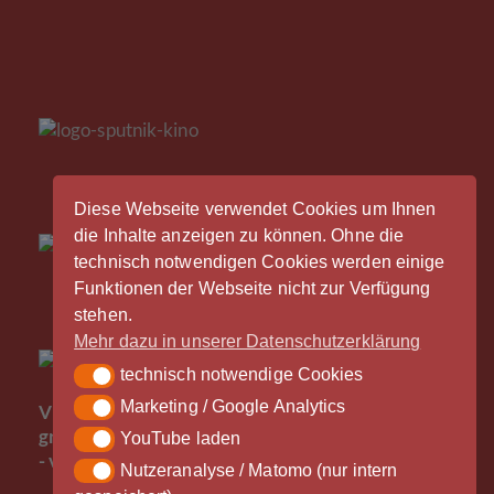
Diese Webseite verwendet Cookies um Ihnen
die Inhalte anzeigen zu können. Ohne die
technisch notwendigen Cookies werden einige
Funktionen der Webseite nicht zur Verfügung
stehen.
Mehr dazu in unserer Datenschutzerklärung
technisch notwendige Cookies
technisch notwendige Cookies
Der
Marketing / Google Analytics
Marketing / Google Analytics
Vinylrausch wäre nicht möglich ohne die
großzügige Unterstützung durch unsere Partner
YouTube laden
YouTube laden
- vielen Dank!
Nutzeranalyse / Matomo (nur intern
Nutzeranalyse / Matomo (nur intern gespeichert)