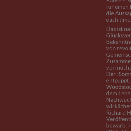
Pause erse
für einen
die Aussag
each time.
Das ist na
Glücksver
Bekenntni
von revol
Gemeinsch
Zusammenl
von nüch
Der ›Somm
entpuppt,
Woodstock
dem Lebe
Nachwuchs
wirkliche
Richard H
Veröffent
bewarb: 