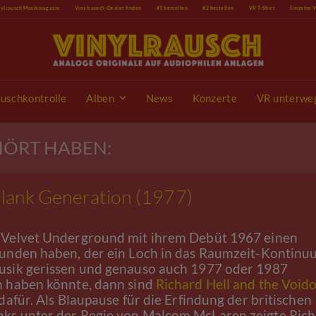
nylrausch Musikmagazin
Vinylrausch-Dealer finden
#1 bestellen
#2 bestellen
VR T-Shirt
Einzelne 
uschkontrolle
Alben
News
Konzerte
VR unterwe
EHÖRT HABEN:
Blank Generation (1977)
Velvet Underground mit ihrem Debüt 1967 einen
unden haben, der ein Loch in das Raumzeit-Kontin
sik gerissen und genauso auch 1977 oder 1987
 haben könnte, dann sind
Richard Hell and the Voido
dafür. Als Blaupause für die Erfindung der britischen
s unter der Regie von Malcom McLaren zeigte Ric