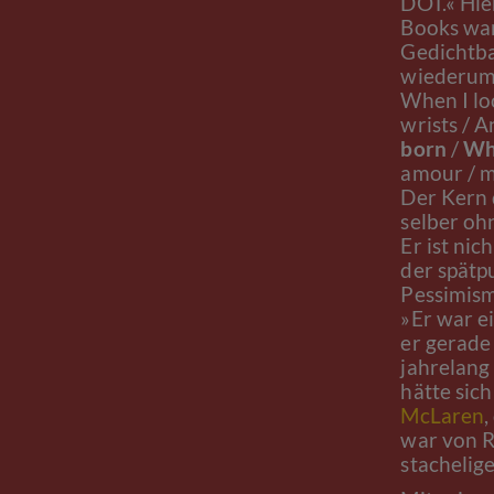
DOT.« Hie
Books war
Gedichtba
wiederum 
When I lo
wrists / A
born
/
Whe
amour / m
Der Kern 
selber oh
Er ist ni
der spätpu
Pessimism
»Er war ei
er gerade
jahrelang 
hätte sic
McLaren
,
war von R
stachelig