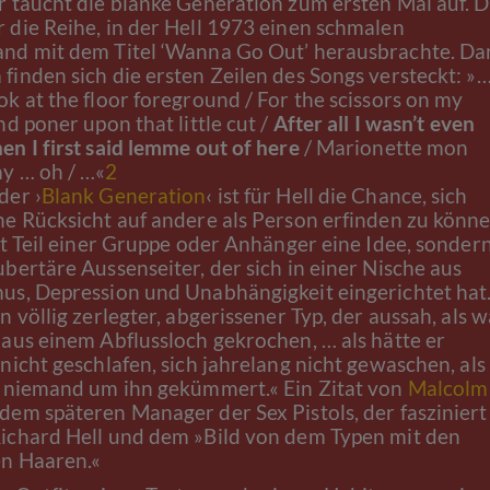
r taucht die blanke Generation zum ersten Mal auf. 
 die Reihe, in der Hell 1973 einen schmalen
nd mit dem Titel ‘Wanna Go Out’ herausbrachte. Da
finden sich die ersten Zeilen des Songs versteckt: »…
ok at the floor foreground / For the scissors on my
nd poner upon that little cut /
After all I wasn’t even
n I first said lemme out of here
/ Marionette mon
y … oh / …«
2
der ›
Blank Generation
‹ ist für Hell die Chance, sich
ne Rücksicht auf andere als Person erfinden zu könne
cht Teil einer Gruppe oder Anhänger eine Idee, sonder
bertäre Aussenseiter, der sich in einer Nische aus
us, Depression und Unabhängigkeit eingerichtet hat
n völlig zerlegter, abgerissener Typ, der aussah, als 
 aus einem Abflussloch gekrochen, … als hätte er
nicht geschlafen, sich jahrelang nicht gewaschen, als
h niemand um ihn gekümmert.« Ein Zitat von
Malcolm
 dem späteren Manager der Sex Pistols, der fasziniert
ichard Hell und dem »Bild von dem Typen mit den
en Haaren.«