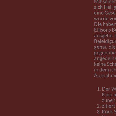
Mit seine
sich Hell
eine Gesel
wurde von 
Die haben
Ellisons B
ausgehe, k
Beleidigu
genau die
gegenüber
angedeihe
keine Sch
in dem ic
Ausnahme
Der W
Kino 
zuneh
zitier
Rock S