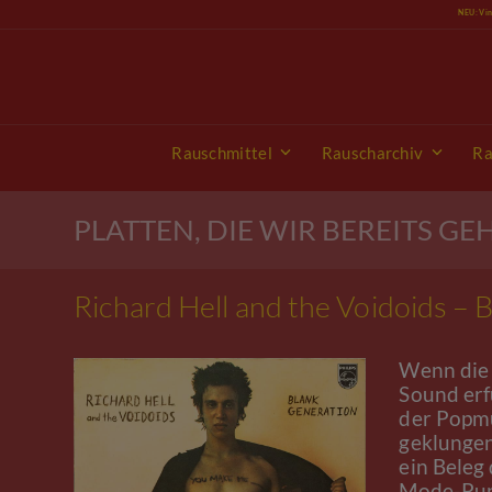
Skip
NEU: Vi
to
content
Rauschmittel
Rauscharchiv
Ra
PLATTEN, DIE WIR BEREITS G
Richard Hell and the Voidoids – 
Wenn die 
Sound erf
der Popmu
geklungen
ein Beleg 
Mode-Punk