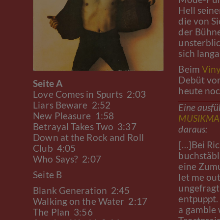
Hell sein
die von S
der Bühne
unsterbl
sich lang
Beim
Viny
Debüt von
Seite A
heute noc
Love Comes in Spurts 2:03
Liars Beware 2:52
Eine ausfü
New Pleasure 1:58
MUSIKMA
Betrayal Takes Two 3:37
daraus:
Down at the Rock and Roll
[…]Bei Ric
Club 4:05
buchstäbl
Who Says? 2:07
eine Zumu
Seite B
let me ou
ungefragt 
Blank Generation 2:45
entpuppt.
Walking on the Water 2:17
a gamble 
The Plan 3:56