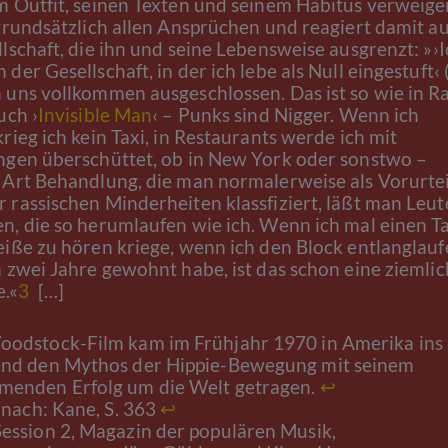
m Outfit, seinen Texten und seinem Habitus verweige
 grundsätzlich allen Ansprüchen und reagiert damit au
lschaft, die ihn und seine Lebensweise ausgrenzt: »›
der Gesellschaft, in der ich lebe als Null eingestuft‹ 
 uns vollkommen ausgeschlossen. Das ist so wie in R
uch ›
Invisible Man
‹ – Punks sind Nigger. Wenn ich
rieg ich kein Taxi, in Restaurants werde ich mit
ngen überschüttet, ob in New York oder sonstwo –
 Art Behandlung, die man normalerweise als Vorurtei
 rassischen Minderheiten klassfiziert, läßt man Leu
n, die so herumlaufen wie ich. Wenn ich mal einen T
eiße zu hören kriege, wenn ich den Block entlanglauf
h zwei Jahre gewohnt habe, ist das schon eine ziemli
.«
3
[…]
oodstock-Film kam im Frühjahr 1970 in Amerika ins
und den Mythos der Hippie-Bewegung mit seinem
menden Erfolg um die Welt getragen.
↩︎
t nach: Kane, S. 363
↩︎
ession 2, Magazin der populären Musik,