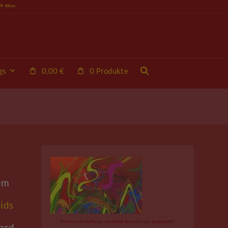
VR-Alben
gs
0,00
€
0 Produkte
uum
ids
Überraschende Musik, von David Byrne für uns ausgewählt!
hard