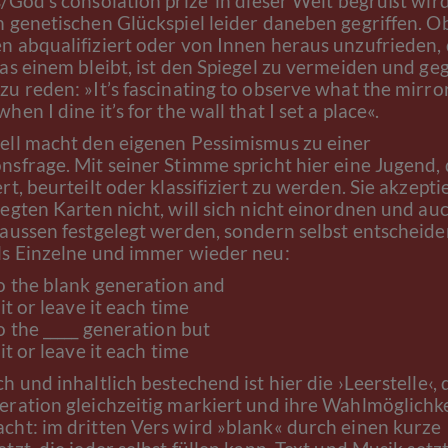
/God’s consolation prize’ in dieser Welt begrüßt wird
m genetischen Glückspiel leider daneben gegriffen. O
n abqualifiziert oder von Innen heraus unzufrieden,
was einem bleibt, ist den Spiegel zu vermeiden und ge
zu reden: »It’s fascinating to observe what the mirro
hen I dine it’s for the wall that I set a place«.
ell macht den eigenen Pessimismus zu einer
nsfrage. Mit seiner Stimme spricht hier eine Jugend, 
rt, beurteilt oder klassifiziert zu werden. Sie akzepti
legten Karten nicht, will sich nicht einordnen und au
 aussen festgelegt werden, sondern selbst entscheide
ls Einzelne und immer wieder neu:
to the blank generation and
 it or leave it each time
o the _____ generation but
 it or leave it each time
h und inhaltlich bestechend ist hier die ›Leerstelle‹, 
eration gleichzeitig markiert und ihre Wahlmöglichk
cht: im dritten Vers wird »blank« durch einen kurze