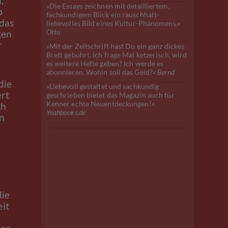
,
»Die Essays zeichnen mit detailliertem,
b
fachkundigem Blick ein rauschhaft-
 das
liebevolles Bild eines Kultur-Phänomens.«
Otto
gen
r
»Mit der Zeitschrift hast Du ein ganz dickes
Brett gebohrt. Ich frage Mal ketzerisch, wird
es weitere Hefte geben? Ich werde es
abonnieren. Wohin soll das Geld?«
Bernd
die
»Liebevoll gestaltet und sachkundig
ert
geschrieben bietet das Magazin auch für
Kenner echte Neuentdeckungen!«
ch
Yeahbooks.de
n
die
eit