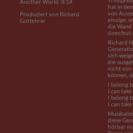
Trostpreis
Another World 8:14
hat in de
von Ausse
Produziert von Richard
einzige, 
Gottehrer
die Wand 
does/but w
Richard H
Generatio
sich weige
die ausge
nicht von
können, a
I belong 
I can take
I belong t
I can take
Musikalisc
diese Gen
hörbar ma