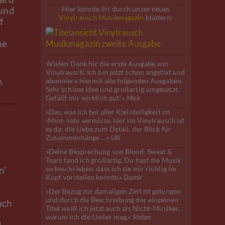
 und
Hier könnte ihr durch unser neues
Vinylrausch Musikmagazin
blättern:
f
ne
»Vielen Dank für die erste Ausgabe von
Vinylrausch. Ich bin jetzt schon angefixt und
h
abonniere hiermit alle folgenden Ausgaben.
Sehr schöne Idee und großartig umgesetzt.
Gefällt mir wirklich gut!«
Mick
»Das, was ich bei aller Kleinteiligkeit im
›Mint‹ sehr vermisse, hier im Vinylrausch ist
es da: die Liebe zum Detail, der Blick für
Zusammenhänge …«
Ulli
»Deine Besprechung von Blood, Sweat &
Tears fand ich großartig. Du hast die Musik
n’
so beschrieben, dass ich sie mir richtig im
Kopf vorstellen konnte.«
Damir
»Der Bezug zur damaligen Zeit ist gelungen
und durch die Beschreibung der einzelnen
uch
Titel weiß ich jetzt auch als Nicht-Musiker,
warum ich die Lieder mag.«
Stefan