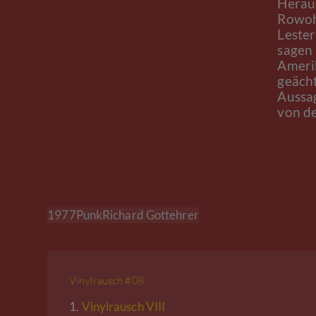
Herau
Rowohl
Lester
sagen 
Ameri
geächt
Aussag
von d
1977
Punk
Richard Gottehrer
Vinylrausch #08
1.
Vinylrausch VIII