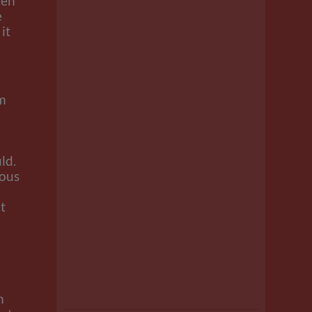
ten
e
it
um
t
ld.
vous
it
m