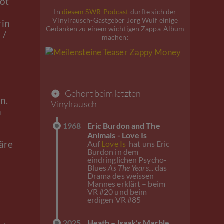
Dot
In
diesem SWR-Podcast
durfte sich der
Vinylrausch-Gastgeber Jörg Wulf einige
rin
Gedanken zu einem wichtigen Zappa-Album
 /
machen:
Gehört beim letzten
n.
Vinylrausch
n
1968
Eric Burdon and The
.
Animals - Love Is
wäre
Auf
Love Is
hat uns Eric
Burdon in dem
eindringlichen Psycho-
Blues
As The Years..
. das
Drama des weissen
Mannes erklärt – beim
VR #20 und beim
erdigen VR #85
2025
Heath – Isaak’s Marble