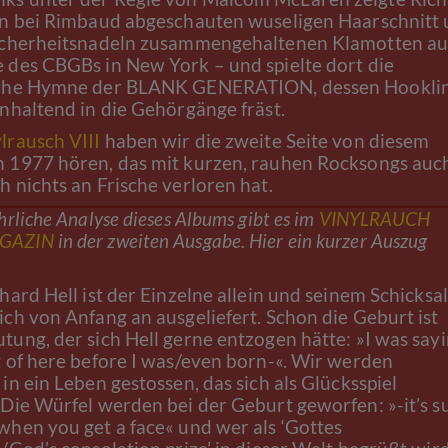
en bei Rimbaud abgeschauten wuseligen Haarschnitt
icherheitsnadeln zusammengehaltenen Klamotten au
 des CBGBs in New York – und spielte dort die
iche Hymne der BLANK GENERATION, dessen Hookli
anhaltend in die Gehörgänge fräst.
lrausch VIII
haben wir die zweite Seite von diesem
 1977 hören, das mit kurzen, rauhen Rocksongs auc
h nichts an Frische verloren hat.
hrliche Analyse dieses Albums gibt es im
VINYLRAUCH
GAZIN
in der zweiten Ausgabe. Hier ein kurzer Auszug
hard Hell ist der Einzelne allein und seinem Schicksal
ich von Anfang an ausgeliefert. Schon die Geburt ist
tung, der sich Hell gerne entzogen hätte: »I was sayi
t of here before I was/even born-«. Wir werden
in ein Leben gestossen, das sich als Glücksspiel
 Die Würfel werden bei der Geburt geworfen: »-it’s s
when you get a face« und wer als ‘Gottes