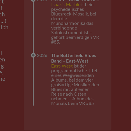
rt
Isaak’s Marble
ist ein
f
psychedelisches
Bluesrock-Mosaik, bei
Ich
dem die
(…)
Mundharmonika das
alph
verbindende
Soloinstrument ist –
gehört beim erdigen VR
#85.
l
2026
The Butterfield Blues
ten
Band – East-West
ag
East-West
ist der
programmatische Titel
e,
eines Wegweisenden
che
Albums, bei dem vier
großartige Musiker den
Blues mit auf einer
Reise nach Osten
nehmen – Album des
Monats beim VR #85