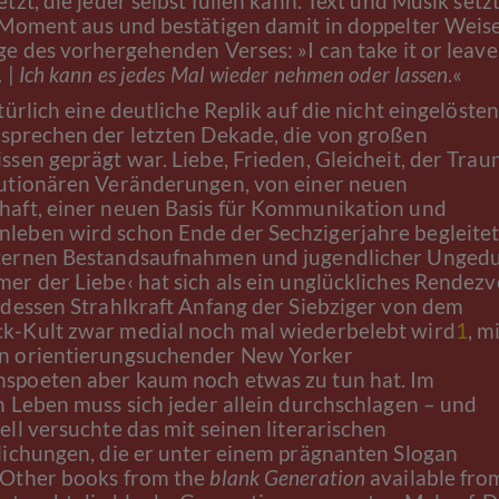
tzt, die jeder selbst füllen kann. Text und Musik setz
 Moment aus und bestätigen damit in doppelter Weis
e des vorhergehenden Verses: »I can take it or leave 
 |
Ich kann es jedes Mal wieder nehmen oder lassen
.«
türlich eine deutliche Replik auf die nicht eingelösten
sprechen der letzten Dekade, die von großen
ssen geprägt war. Liebe, Frieden, Gleicheit, der Tra
utionären Veränderungen, von einer neuen
aft, einer neuen Basis für Kommunikation und
eben wird schon Ende der Sechzigerjahre begleite
ternen Bestandsaufnahmen und jugendlicher Ungedu
er der Liebe‹ hat sich als ein unglückliches Rendez
 dessen Strahlkraft Anfang der Siebziger von dem
-Kult zwar medial noch mal wiederbelebt wird
1
, m
n orientierungsuchender New Yorker
poeten aber kaum noch etwas zu tun hat. Im
n Leben muss sich jeder allein durchschlagen – und
ell versuchte das mit seinen literarischen
lichungen, die er unter einem prägnanten Slogan
»Other books from the
blank Generation
available fro