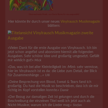
Überraschende Musik, von David Byrne für uns ausgewählt!
Hier könnte ihr durch unser neues
Vinylrausch Musikmagazin
blättern:
»Vielen Dank für die erste Ausgabe von Vinylrausch. Ich bin
jetzt schon angefixt und abonniere hiermit alle folgenden
Ausgaben. Sehr schöne Idee und großartig umgesetzt. Gefällt
mir wirklich gut!«
Mick
»Das, was ich bei aller Kleinteiligkeit im ›Mint‹ sehr vermisse,
hier im Vinylrausch ist es da: die Liebe zum Detail, der Blick
für Zusammenhänge …«
Ulli
»Deine Besprechung von Blood, Sweat & Tears fand ich
großartig. Du hast die Musik so beschrieben, dass ich sie mir
richtig im Kopf vorstellen konnte.«
Damir
»Der Bezug zur damaligen Zeit ist gelungen und durch die
Beschreibung der einzelnen Titel weiß ich jetzt auch als
Nicht-Musiker, warum ich die Lieder mag.«
Stefan