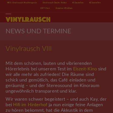
Skip
NEU: Vinylrausch Musikmagazin
Vinylrausch-Dealer finden
#1 bestellen
#2 bestellen
to
VR T-Shirt
Einzelne VR-Alben
content
Open
Close
mobile
mobile
menu
menu
NEWS UND TERMINE
Vinylrausch VIII
Mit dem schönen, lauten und vibrierenden
Hörerlebnis bei unserem Test im
Eiszeit-Kino
sind
wir alle mehr als zufrieden! Die Räume sind
schick und gemütlich, das Café einladen und
geräumig – und der Stereosound im Kinoraum
ungewöhnlich transparent und klar.
Wir waren schwer begeistert – und auch Kay, der
bei
Hifi im Hinterhof
ja nun einige feine Anlagen
zu hören bekommt, hat die Akkustik in dem