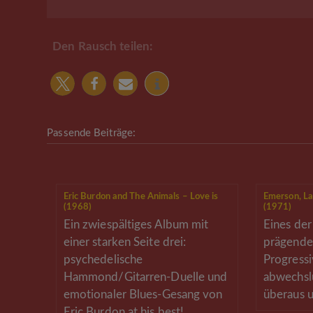
Den Rausch teilen:
Passende Beiträge:
Eric Burdon and The Animals – Love is
Emerson, La
(1968)
(1971)
Ein zwiespältiges Album mit
Eines de
einer starken Seite drei:
prägende
psychedelische
Progressi
Hammond/Gitarren-Duelle und
abwechslu
emotionaler Blues-Gesang von
überaus u
Eric Burdon at his best!