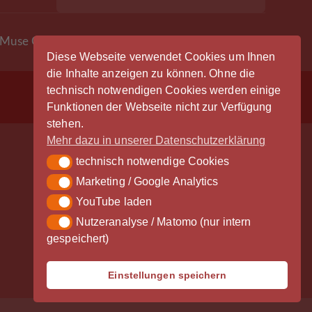
Muse Concerts For A Non-Nuclear Future (1979)
Diese Webseite verwendet Cookies um Ihnen
die Inhalte anzeigen zu können. Ohne die
technisch notwendigen Cookies werden einige
Anmeldung
Funktionen der Webseite nicht zur Verfügung
stehen.
Mehr dazu in unserer Datenschutzerklärung
technisch notwendige Cookies
technisch notwendige Cookies
Marketing / Google Analytics
Marketing / Google Analytics
Der Vinylrausch wäre nicht möglich
YouTube laden
YouTube laden
ohne die großzügige Unterstützung
Nutzeranalyse / Matomo (nur intern
Nutzeranalyse / Matomo (nur intern gespeichert)
durch unsere Partner - vielen Dank!
gespeichert)
Einstellungen speichern