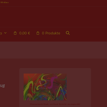
e VR-Alben
0 Produkte
gs
0,00
€
zug
Überraschende Musik, von David Byrne für uns ausgewählt!