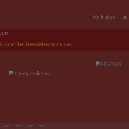
No Nukes – The 
Nächster
Beitrag:
ream
H oder den Newsletter anmelden.
Was?
Wie?
Wo?
Wer?