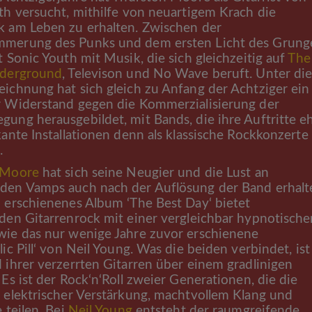
th versucht, mithilfe von neuartigem Krach die
 am Leben zu erhalten. Zwischen der
merung des Punks und dem ersten Licht des Grung
 Sonic Youth mit Musik, die sich gleichzeitig auf
The
nderground
, Televison und No Wave beruft. Unter die
ichnung hat sich gleich zu Anfang der Achtziger ein
 Widerstand gegen die Kommerzialisierung der
ung herausgebildet, mit Bands, die ihre Auftritte e
kante Installationen denn als klassische Rockkonzerte
.
 Moore
hat sich seine Neugier und die Lust an
en Vamps auch nach der Auflösung der Band erhalt
 erschienenes Album ‘The Best Day‘ bietet
den Gitarrenrock mit einer vergleichbar hypnotische
ie das nur wenige Jahre zuvor erschienene
ic Pill‘ von Neil Young. Was die beiden verbindet, ist
 ihrer verzerrten Gitarren über einem gradlinigen
Es ist der Rock‘n‘Roll zweier Generationen, die die
 elektrischer Verstärkung, machtvollem Klang und
 teilen. Bei
Neil Young
entsteht der raumgreifende