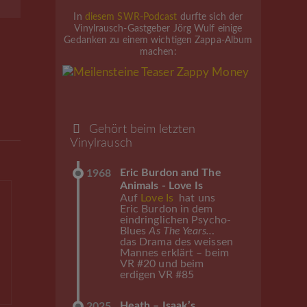
In
diesem SWR-Podcast
durfte sich der
Vinylrausch-Gastgeber Jörg Wulf einige
Gedanken zu einem wichtigen Zappa-Album
machen:
Gehört beim letzten
Vinylrausch
Eric Burdon and The
1968
Animals - Love Is
Auf
Love Is
hat uns
Eric Burdon in dem
eindringlichen Psycho-
Blues
As The Years..
.
das Drama des weissen
Mannes erklärt – beim
VR #20 und beim
erdigen VR #85
Heath – Isaak’s
2025