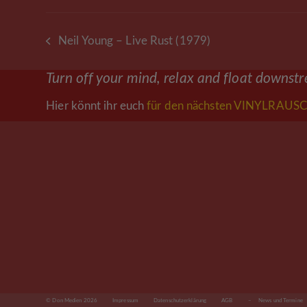
Neil Young – Live Rust (1979)
vorheriger
Beitrag:
Turn off your mind, relax and float downst
Hier könnt ihr euch
für den nächsten VINYLRAUSC
© Don Medien 2026
Impressum
Datenschutzerklärung
AGB
– News und Termine