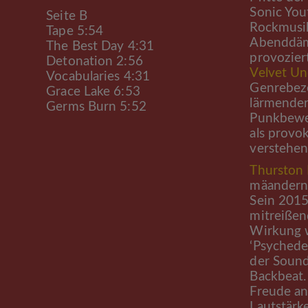
Sonic You
Seite B
Rockmusik
Tape 5:54
Abenddäm
The Best Day 4:31
provoziert
Detonation 2:56
Velvet U
Vocabularies 4:31
Genrebeze
Grace Lake 6:53
lärmender
Germs Burn 5:52
Punkbeweg
als provo
verstehen
Thurston
mäandernd
Sein 2015
mitreißen
Wirkung w
‘Psychedel
der Sound
Backbeat. 
Freude an
Lautstärke