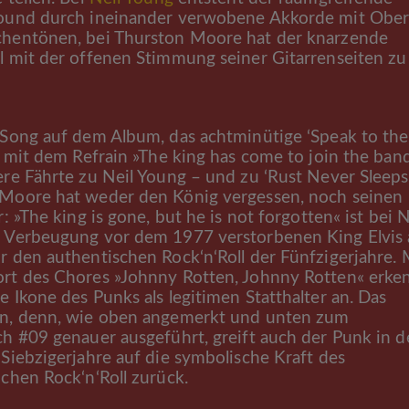
ound durch ineinander verwobene Akkorde mit Ober
hentönen, bei Thurston Moore hat der knarzende
l mit der offenen Stimmung seiner Gitarrenseiten zu
 Song auf dem Album, das achtminütige ‘Speak to the
gt mit dem Refrain »The king has come to join the ban
ere Fährte zu Neil Young – und zu ‘Rust Never Sleeps‘
Moore hat weder den König vergessen, noch seinen
r: »The king is gone, but he is not forgotten« ist bei N
 Verbeugung vor dem 1977 verstorbenen King Elvis 
r den authentischen Rock‘n‘Roll der Fünfzigerjahre. 
rt des Chores »Johnny Rotten, Johnny Rotten« erke
e Ikone des Punks als legitimen Statthalter an. Das
n, denn, wie oben angemerkt und unten zum
ch #09 genauer ausgeführt, greift auch der Punk in d
 Siebzigerjahre auf die symbolische Kraft des
ichen Rock‘n‘Roll zurück.