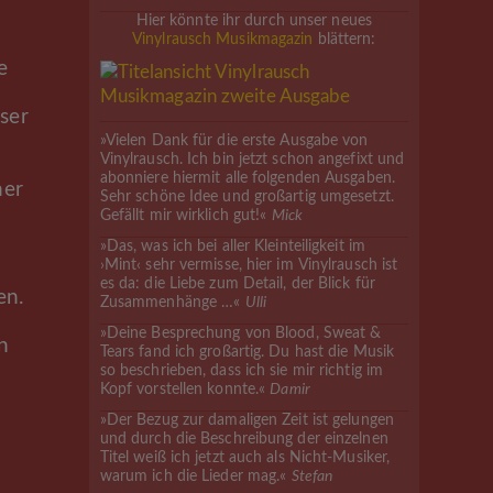
Hier könnte ihr durch unser neues
Vinylrausch Musikmagazin
blättern:
e
ser
»Vielen Dank für die erste Ausgabe von
Vinylrausch. Ich bin jetzt schon angefixt und
abonniere hiermit alle folgenden Ausgaben.
her
Sehr schöne Idee und großartig umgesetzt.
Gefällt mir wirklich gut!«
Mick
»Das, was ich bei aller Kleinteiligkeit im
›Mint‹ sehr vermisse, hier im Vinylrausch ist
es da: die Liebe zum Detail, der Blick für
en.
Zusammenhänge …«
Ulli
»Deine Besprechung von Blood, Sweat &
n
Tears fand ich großartig. Du hast die Musik
so beschrieben, dass ich sie mir richtig im
Kopf vorstellen konnte.«
Damir
»Der Bezug zur damaligen Zeit ist gelungen
und durch die Beschreibung der einzelnen
Titel weiß ich jetzt auch als Nicht-Musiker,
warum ich die Lieder mag.«
Stefan