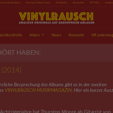
ylrausch Musikmagazin
Vinylrausch-Dealer finden
#1 bestellen
#2 bestellen
VR T-Shirt
Einzeln
uschkontrolle
Alben
News
Konzerte
VR unterwe
EHÖRT HABEN:
 (2014)
hrliche Besprechung des Albums gibt es in der zweiten
es
VINYLRAUSCH MUSIKMAGAZIN
. Hier ein kurzer Aus
 Achtzigerjahre hat Thurston Moore als Gitarrist von