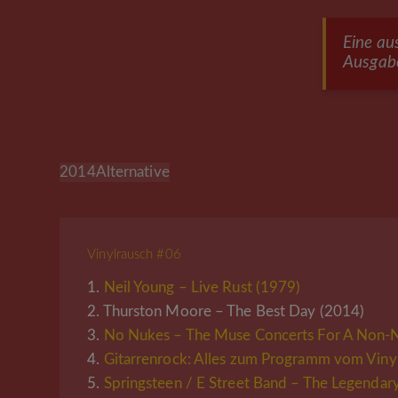
Eine au
Ausgab
2014
Alternative
Vinylrausch #06
1.
Neil Young – Live Rust (1979)
2.
Thurston Moore – The Best Day (2014)
3.
No Nukes – The Muse Concerts For A Non-N
4.
Gitarrenrock: Alles zum Programm vom Vinyl
5.
Springsteen / E Street Band – The Legenda