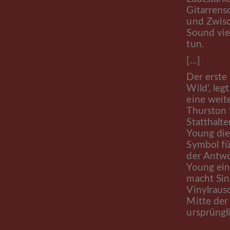
Gitarrens
und Zwisc
Sound vie
tun.
[…]
Der erste
Wild‘, le
eine weit
Thurston 
Statthalte
Young die
Symbol fü
der Antwo
Young ein
macht Sin
Vinylraus
Mitte der
ursprüngl