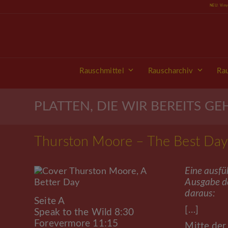
Skip
NEU: Vin
to
content
Rauschmittel
Rauscharchiv
Ra
PLATTEN, DIE WIR BEREITS G
Thurston Moore – The Best Day
Eine ausfü
Ausgabe d
daraus:
Seite A
[…]
Speak to the Wild 8:30
Forevermore 11:15
Mitte der