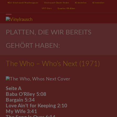
Skip
NEU: Vinylrausch Musikmagazin
Vinylrausch-Dealer finden
#1 bestellen
#2 bestellen
to
VR T-Shirt
Einzelne VR-Alben
content
Open
Close
mobile
mobile
menu
menu
PLATTEN, DIE WIR BEREITS
GEHÖRT HABEN:
The Who – Who’s Next (1971)
Seite A
Baba O’Riley 5:08
Bargain 5:34
Love Ain’t for Keeping 2:10
My Wife 3:41