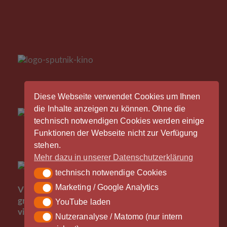
Diese Webseite verwendet Cookies um Ihnen
die Inhalte anzeigen zu können. Ohne die
technisch notwendigen Cookies werden einige
Funktionen der Webseite nicht zur Verfügung
stehen.
Mehr dazu in unserer Datenschutzerklärung
technisch notwendige Cookies
technisch notwendige Cookies
Der
Marketing / Google Analytics
Marketing / Google Analytics
Vinylrausch wäre nicht möglich ohne die
großzügige Unterstützung durch unsere Partner -
YouTube laden
YouTube laden
vielen Dank!
Nutzeranalyse / Matomo (nur intern
Nutzeranalyse / Matomo (nur intern gespeichert)