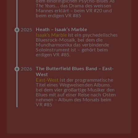
dem eindringlichen Psycho-Blues
As
The Years..
. das Drama des weissen
Mannes erklärt – beim VR #20 und
beim erdigen VR #85
Heath – Isaak’s Marble
2025
Isaak’s Marble
ist ein psychedelisches
Bluesrock-Mosaik, bei dem die
Mundharmonika das verbindende
Soloinstrument ist – gehört beim
erdigen VR #85.
The Butterfield Blues Band – East-
2026
West
East-West
ist der programmatische
Titel eines Wegweisenden Albums,
bei dem vier großartige Musiker den
Blues mit auf einer Reise nach Osten
nehmen – Album des Monats beim
VR #85