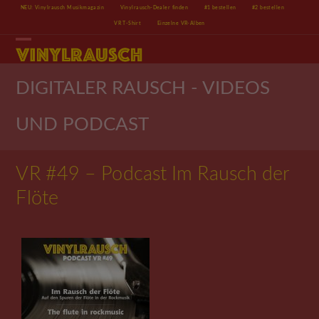
Skip
NEU: Vinylrausch Musikmagazin
Vinylrausch-Dealer finden
#1 bestellen
#2 bestellen
to
VR T-Shirt
Einzelne VR-Alben
content
Open
Close
mobile
mobile
menu
menu
DIGITALER RAUSCH - VIDEOS
UND PODCAST
VR #49 – Podcast Im Rausch der
Flöte