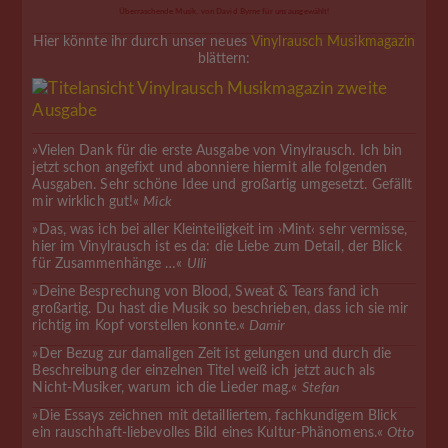
Überraschende Musik, von David Byrne für uns ausgewählt!
Hier könnte ihr durch unser neues
Vinylrausch Musikmagazin
blättern:
»Vielen Dank für die erste Ausgabe von Vinylrausch. Ich bin
jetzt schon angefixt und abonniere hiermit alle folgenden
Ausgaben. Sehr schöne Idee und großartig umgesetzt. Gefällt
mir wirklich gut!«
Mick
»Das, was ich bei aller Kleinteiligkeit im ›Mint‹ sehr vermisse,
hier im Vinylrausch ist es da: die Liebe zum Detail, der Blick
für Zusammenhänge …«
Ulli
»Deine Besprechung von Blood, Sweat & Tears fand ich
großartig. Du hast die Musik so beschrieben, dass ich sie mir
richtig im Kopf vorstellen konnte.«
Damir
»Der Bezug zur damaligen Zeit ist gelungen und durch die
Beschreibung der einzelnen Titel weiß ich jetzt auch als
Nicht-Musiker, warum ich die Lieder mag.«
Stefan
»Die Essays zeichnen mit detailliertem, fachkundigem Blick
ein rauschhaft-liebevolles Bild eines Kultur-Phänomens.«
Otto