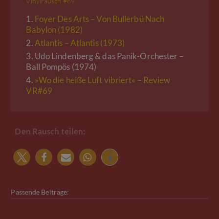
Vinylrausch #69
1.
Foyer Des Arts – Von Bullerbü Nach
Babylon (1982)
2.
Atlantis – Atlantis (1973)
3.
Udo Lindenberg & das Panik-Orchester –
Ball Pompös (1974)
4.
»Wo die heiße Luft vibriert« – Review
VR#69
Den Rausch teilen:
Passende Beiträge: