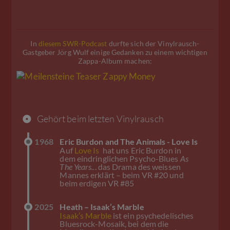
In
diesem SWR-Podcast
durfte sich der Vinylrausch-
Gastgeber Jörg Wulf einige Gedanken zu einem wichtigen
Zappa-Album machen:
Gehört beim letzten Vinylrausch
1968
Eric Burdon and The Animals - Love Is
Auf
Love Is
hat uns Eric Burdon in
dem eindringlichen Psycho-Blues
As
The Years..
. das Drama des weissen
Mannes erklärt – beim VR #20 und
beim erdigen VR #85
2025
Heath – Isaak’s Marble
Isaak’s Marble
ist ein psychedelisches
Bluesrock-Mosaik, bei dem die