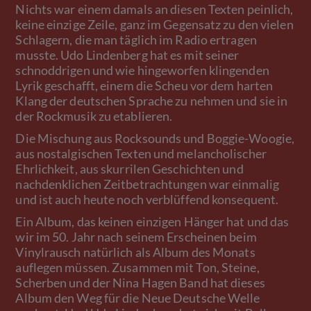
Nichts war einem damals an diesen Texten peinlich,
keine einzige Zeile, ganz im Gegensatz zu den vielen
Schlagern, die man täglich im Radio ertragen
musste. Udo Lindenberg hat es mit seiner
schnoddrigen und wie hingeworfen klingenden
Lyrik geschafft, einem die Scheu vor dem harten
Klang der deutschen Sprache zu nehmen und sie in
der Rockmusik zu etablieren.
Die Mischung aus Rocksounds und Boggie-Woogie,
aus nostalgischen Texten und melancholischer
Ehrlichkeit, aus skurrilen Geschichten und
nachdenklichen Zeitbetrachtungen war einmalig
und ist auch heute noch verblüffend konsequent.
Ein Album, das keinen einzigen Hänger hat und das
wir im 50. Jahr nach seinem Erscheinen beim
Vinylrausch natürlich als Album des Monats
auflegen müssen. Zusammen mit Ton, Steine,
Scherben und der Nina Hagen Band hat dieses
Album den Weg für die Neue Deutsche Welle