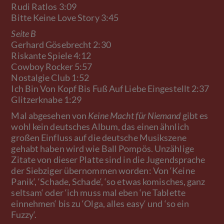
Rudi Ratlos 3:09
Bitte Keine Love Story 3:45
Seite B
Gerhard Gösebrecht 2:30
Riskante Spiele 4:12
Cowboy Rocker 5:57
Nostalgie Club 1:52
Ich Bin Von Kopf Bis Fuß Auf Liebe Eingestellt 2:37
Glitzerknabe 1:29
Mal abgesehen von
Keine Macht für Niemand
gibt es
wohl kein deutsches Album, das einen ähnlich
großen Einfluss auf die deutsche Musikszene
gehabt haben wird wie Ball Pompös. Unzählige
Zitate von dieser Platte sind in die Jugendsprache
der Siebziger übernommen worden: Von ‘Keine
Panik‘, ‘Schade, Schade‘, ‘so etwas komisches, ganz
seltsam‘ oder ‘ich muss mal eben ‘ne Tablette
einnehmen‘ bis zu ‘Olga, alles easy‘ und ‘so ein
Fuzzy‘.