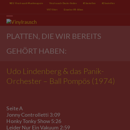
Skip
NEU: Vinylrausch Musikmagazin
Vinylrausch-Dealer finden
#1 bestellen
#2 bestellen
to
VR T-Shirt
Einzelne VR-Alben
content
Open
Close
mobile
mobile
menu
menu
PLATTEN, DIE WIR BEREITS
GEHÖRT HABEN:
Udo Lindenberg & das Panik-
Orchester – Ball Pompös (1974)
Seite A
Jonny Controlletti 3:09
Honky Tonky Show 5:26
Leider Nur Ein Vakuum 2:59