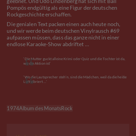
geebnet. Und Udo Lindenberg hat sich mit Ball
Pompös endgültig als eine Figur der deutschen
Rockgeschichte erschaffen.
Die genialen Text packen einen auch heute noch,
und wir werde beim deutschen Vinylrausch #69
aufpassen müssen, dass das ganze nicht in einer
endlose Karaoke-Show abdriftet …
‘Die Mutter guckt alleine Krimi oder Quiz und die Tochter ist da,
wo die Aktion ist‘
‘Wo die Lautsprecher steh‘n, sind die Mädchen, weil da die heiße
Luft vibriert …‘
1974
Album des Monats
Rock