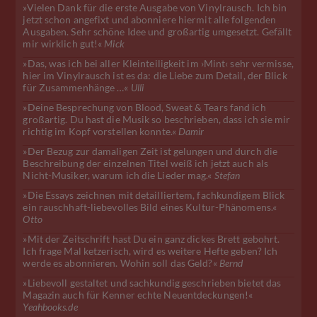
»Vielen Dank für die erste Ausgabe von Vinylrausch. Ich bin
jetzt schon angefixt und abonniere hiermit alle folgenden
Ausgaben. Sehr schöne Idee und großartig umgesetzt. Gefällt
mir wirklich gut!«
Mick
»Das, was ich bei aller Kleinteiligkeit im ›Mint‹ sehr vermisse,
hier im Vinylrausch ist es da: die Liebe zum Detail, der Blick
für Zusammenhänge …«
Ulli
»Deine Besprechung von Blood, Sweat & Tears fand ich
großartig. Du hast die Musik so beschrieben, dass ich sie mir
richtig im Kopf vorstellen konnte.«
Damir
»Der Bezug zur damaligen Zeit ist gelungen und durch die
Beschreibung der einzelnen Titel weiß ich jetzt auch als
Nicht-Musiker, warum ich die Lieder mag.«
Stefan
»Die Essays zeichnen mit detailliertem, fachkundigem Blick
ein rauschhaft-liebevolles Bild eines Kultur-Phänomens.«
Otto
»Mit der Zeitschrift hast Du ein ganz dickes Brett gebohrt.
Ich frage Mal ketzerisch, wird es weitere Hefte geben? Ich
werde es abonnieren. Wohin soll das Geld?«
Bernd
»Liebevoll gestaltet und sachkundig geschrieben bietet das
Magazin auch für Kenner echte Neuentdeckungen!«
Yeahbooks.de