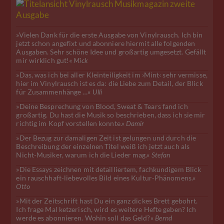
»Vielen Dank für die erste Ausgabe von Vinylrausch. Ich bin
jetzt schon angefixt und abonniere hiermit alle folgenden
Ausgaben. Sehr schöne Idee und großartig umgesetzt. Gefällt
mir wirklich gut!«
Mick
»Das, was ich bei aller Kleinteiligkeit im ›Mint‹ sehr vermisse,
hier im Vinylrausch ist es da: die Liebe zum Detail, der Blick
für Zusammenhänge …«
Ulli
»Deine Besprechung von Blood, Sweat & Tears fand ich
großartig. Du hast die Musik so beschrieben, dass ich sie mir
richtig im Kopf vorstellen konnte.«
Damir
»Der Bezug zur damaligen Zeit ist gelungen und durch die
Beschreibung der einzelnen Titel weiß ich jetzt auch als
Nicht-Musiker, warum ich die Lieder mag.«
Stefan
»Die Essays zeichnen mit detailliertem, fachkundigem Blick
ein rauschhaft-liebevolles Bild eines Kultur-Phänomens.«
Otto
»Mit der Zeitschrift hast Du ein ganz dickes Brett gebohrt.
Ich frage Mal ketzerisch, wird es weitere Hefte geben? Ich
werde es abonnieren. Wohin soll das Geld?«
Bernd