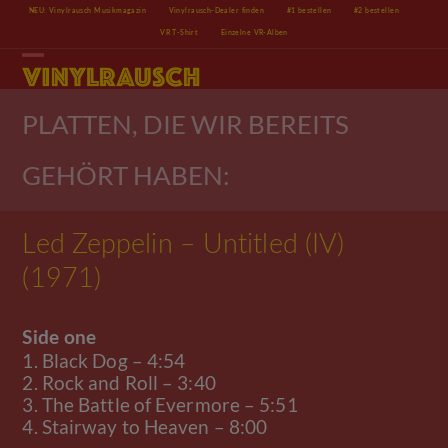
Skip
NEU: Vinylrausch Musikmagazin
Vinylrausch-Dealer finden
#1 bestellen
#2 bestellen
to
VR T-Shirt
Einzelne VR-Alben
content
Open
Close
mobile
mobile
menu
menu
PLATTEN, DIE WIR BEREITS
GEHÖRT HABEN:
Led Zeppelin – Untitled (IV)
(1971)
Side one
1. Black Dog – 4:54
2. Rock and Roll – 3:40
3. The Battle of Evermore – 5:51
4. Stairway to Heaven – 8:00