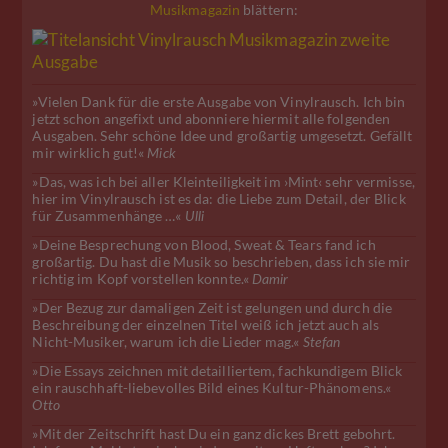
Musikmagazin
blättern:
»Vielen Dank für die erste Ausgabe von Vinylrausch. Ich bin
jetzt schon angefixt und abonniere hiermit alle folgenden
Ausgaben. Sehr schöne Idee und großartig umgesetzt. Gefällt
mir wirklich gut!«
Mick
»Das, was ich bei aller Kleinteiligkeit im ›Mint‹ sehr vermisse,
hier im Vinylrausch ist es da: die Liebe zum Detail, der Blick
für Zusammenhänge …«
Ulli
»Deine Besprechung von Blood, Sweat & Tears fand ich
großartig. Du hast die Musik so beschrieben, dass ich sie mir
richtig im Kopf vorstellen konnte.«
Damir
»Der Bezug zur damaligen Zeit ist gelungen und durch die
Beschreibung der einzelnen Titel weiß ich jetzt auch als
Nicht-Musiker, warum ich die Lieder mag.«
Stefan
»Die Essays zeichnen mit detailliertem, fachkundigem Blick
ein rauschhaft-liebevolles Bild eines Kultur-Phänomens.«
Otto
»Mit der Zeitschrift hast Du ein ganz dickes Brett gebohrt.