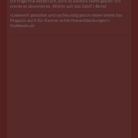
Ich frage Mal ketzerisch, wird es weitere Hefte geben? Ich
werde es abonnieren. Wohin soll das Geld?«
Bernd
»Liebevoll gestaltet und sachkundig geschrieben bietet das
Magazin auch für Kenner echte Neuentdeckungen!«
Yeahbooks.de