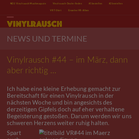
Skip
NEU: Vinylrausch Musikmagazin
Vinylrausch-Dealer finden
#1 bestellen
#2 bestellen
to
VR T-Shirt
Einzelne VR-Alben
content
Open
Close
mobile
mobile
menu
menu
NEWS UND TERMINE
Vinylrausch #44 – im März, dann
aber richtig …
Ich habe eine kleine Erhebung gemacht zur
Bereitschaft für einen Vinylrausch in der
nächsten Woche und bin angesichts des
derzeitigen Gipfels doch auf eher verhaltene
Begeisterung gestoßen. Darum werden wir uns
schweren Herzens weiter ruhig halten.
Spart