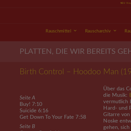
Skip
NEU: Vin
to
content
Rauschmittel
Rauscharchiv
Ra
PLATTEN, DIE WIR BEREITS G
Birth Control – Hoodoo Man (1
Über das C
die Musik:
Seite A
vermutlich
Buy! 7:10
Hard- und P
Suicide 6:16
Gitarre vo
Get Down To Your Fate 7:58
Noske entwi
Seite B
gehen, sic