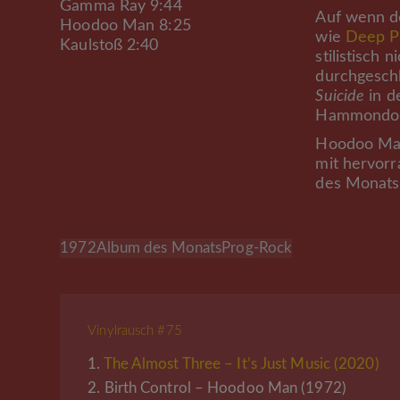
Gamma Ray 9:44
Auf wenn d
Hoodoo Man 8:25
wie
Deep P
Kaulstoß 2:40
stilistisch 
durchgeschl
Suicide
in d
Hammondorg
Hoodoo Man 
mit hervorr
des Monats
1972
Album des Monats
Prog-Rock
Vinylrausch #75
1.
The Almost Three – It’s Just Music (2020)
2.
Birth Control – Hoodoo Man (1972)