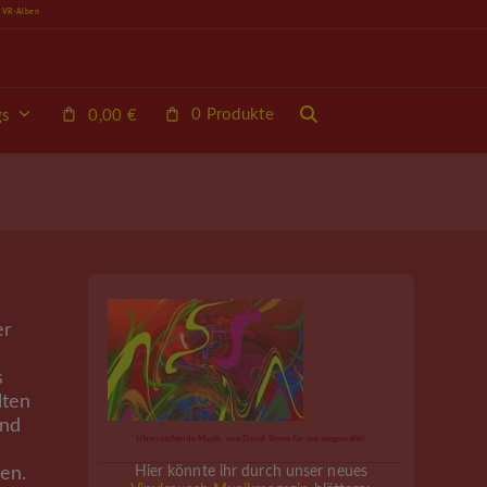
e VR-Alben
0 Produkte
gs
0,00
€
er
s
lten
rnd
Überraschende Musik, von David Byrne für uns ausgewählt!
uen.
Hier könnte ihr durch unser neues