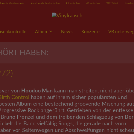
ylrausch Musikmagazin
Vinylrausch-Dealer finden
#1 bestellen
#2 bestellen
VR T-Shirt
Einzeln
uschkontrolle
Alben
News
Konzerte
VR unterwe
EHÖRT HABEN:
972)
over von
Hoodoo Man
kann man streiten, nicht aber üb
Birth Control
haben auf ihrem sicher populärsten und
 besten Album eine bestechend groovende Mischung au
rogressive Rock angerührt. Getrieben von der entfesse
n Bruno Frenzel und dem treibenden Schlagzeug von Be
ckelt die Band vielfältig Songs, die gerade nach vorn
h aber vor Seitenwegen und Abschweifungen nicht sche