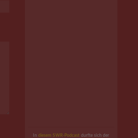
In
diesem SWR-Podcast
durfte sich der