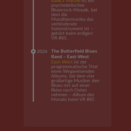
Isaak’s Marble
ist ein
psychedelisches
Bluesrock-Mosaik, bei
dem die
Mundharmonika das
verbindende
Soloinstrument ist –
gehört beim erdigen
VR #85.
The Butterfield Blues
2026
Band – East-West
East-West
ist der
programmatische Titel
eines Wegweisenden
Albums, bei dem vier
großartige Musiker den
Blues mit auf einer
Reise nach Osten
nehmen – Album des
Monats beim VR #85