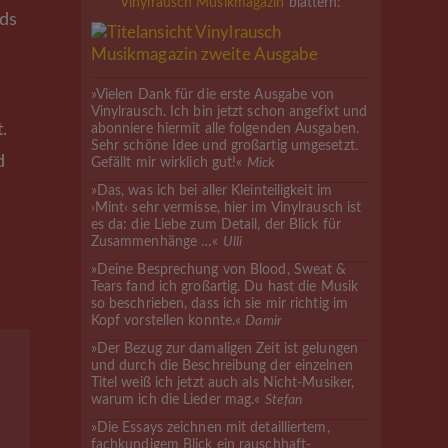
Vinylrausch Musikmagazin
blättern:
ds
»Vielen Dank für die erste Ausgabe von
Vinylrausch. Ich bin jetzt schon angefixt und
t.
abonniere hiermit alle folgenden Ausgaben.
Sehr schöne Idee und großartig umgesetzt.
d
Gefällt mir wirklich gut!«
Mick
»Das, was ich bei aller Kleinteiligkeit im
›Mint‹ sehr vermisse, hier im Vinylrausch ist
es da: die Liebe zum Detail, der Blick für
Zusammenhänge …«
Ulli
»Deine Besprechung von Blood, Sweat &
Tears fand ich großartig. Du hast die Musik
so beschrieben, dass ich sie mir richtig im
Kopf vorstellen konnte.«
Damir
»Der Bezug zur damaligen Zeit ist gelungen
und durch die Beschreibung der einzelnen
Titel weiß ich jetzt auch als Nicht-Musiker,
warum ich die Lieder mag.«
Stefan
»Die Essays zeichnen mit detailliertem,
fachkundigem Blick ein rauschhaft-