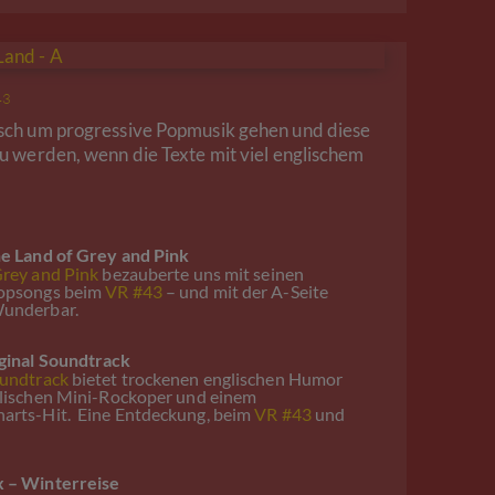
43
usch um progressive Popmusik gehen und diese
zu werden, wenn die Texte mit viel englischem
he Land of Grey and Pink
Grey and Pink
bezauberte uns mit seinen
Popsongs beim
VR #43
– und mit der A-Seite
Wunderbar.
ginal Soundtrack
oundtrack
bietet trockenen englischen Humor
ralischen Mini-Rockoper und einem
arts-Hit. Eine Entdeckung, beim
VR #43
und
x – Winterreise