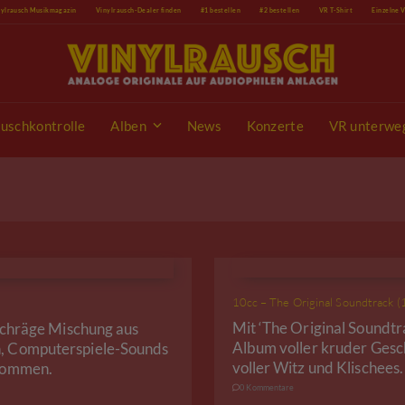
nylrausch Musikmagazin
Vinylrausch-Dealer finden
#1 bestellen
#2 bestellen
VR T-Shirt
Einzelne 
uschkontrolle
Alben
News
Konzerte
VR unterwe
10cc – The Original Soundtrack 
Mit ‘The Original Soundtr
 schräge Mischung aus
Album voller kruder Gesch
n, Computerspiele-Sounds
voller Witz und Klischees.
ekommen.
0 Kommentare