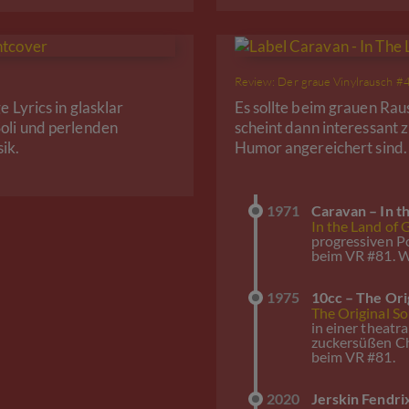
Review: Der graue Vinylrausch #
 Lyrics in glasklar
Es sollte beim grauen Ra
oli und perlenden
scheint dann interessant 
ik.
Humor angereichert sind.
1971
Caravan – In t
In the Land of 
progressiven 
beim VR #81. 
1975
10cc – The Ori
The Original S
in einer theat
zuckersüßen Ch
beim VR #81.
2020
Jerskin Fendri