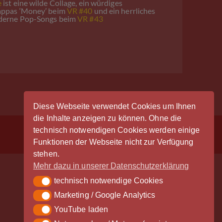
e
ist eine wilde Collage, ein würdiges
appas ‘Money’ beim
VR #40
und ein herrliches
oderne Pop-Songs beim
VR #43
Diese Webseite verwendet Cookies um Ihnen
die Inhalte anzeigen zu können. Ohne die
technisch notwendigen Cookies werden einige
Anmeldung
Funktionen der Webseite nicht zur Verfügung
stehen.
Mehr dazu in unserer Datenschutzerklärung
technisch notwendige Cookies
technisch notwendige Cookies
Marketing / Google Analytics
Marketing / Google Analytics
Der Vinylrausch wäre nicht möglich
YouTube laden
YouTube laden
ohne die großzügige Unterstützung