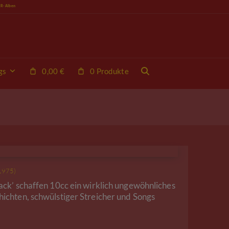
VR-Alben
gs
0,00
€
0 Produkte
(1975)
ack’ schaffen 10cc ein wirklich ungewöhnliches
ichten, schwülstiger Streicher und Songs