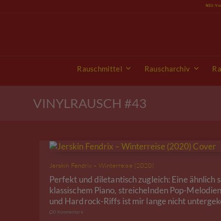
Skip
NEU: Vi
to
content
Rauschmittel
Rauscharchiv
Ra
VINYLRAUSCH #43
Jerskin Fendrix – Winterreise (2020)
Perfekt und diletantisch zugleich: Eine ähnlich
klassischem Piano, streichelnden Pop-Melodie
und Hardrock-Riffs ist mir lange nicht unterg
0 Kommentare