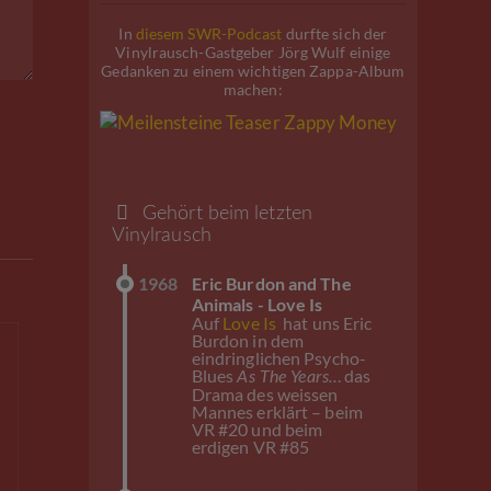
In
diesem SWR-Podcast
durfte sich der
Vinylrausch-Gastgeber Jörg Wulf einige
Gedanken zu einem wichtigen Zappa-Album
machen:
Gehört beim letzten
Vinylrausch
1968
Eric Burdon and The
Animals - Love Is
Auf
Love Is
hat uns Eric
Burdon in dem
eindringlichen Psycho-
Blues
. das
As The Years..
Drama des weissen
Mannes erklärt – beim
VR #20 und beim
erdigen VR #85