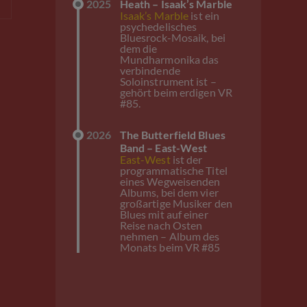
2025
Heath – Isaak’s Marble
Isaak’s Marble
ist ein
psychedelisches
Bluesrock-Mosaik, bei
dem die
Mundharmonika das
verbindende
Soloinstrument ist –
gehört beim erdigen VR
#85.
2026
The Butterfield Blues
Band – East-West
East-West
ist der
programmatische Titel
eines Wegweisenden
Albums, bei dem vier
großartige Musiker den
Blues mit auf einer
Reise nach Osten
nehmen – Album des
Monats beim VR #85