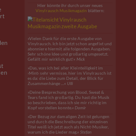
Hier könnte ihr durch unser neues
e
Vinylrausch Musikmagazin
blättern:
rt
»Vielen Dank für die erste Ausgabe von
den
Vinylrausch. Ich bin jetzt schon angefixt und
abonniere hiermit alle folgenden Ausgaben.
Sehr schöne Idee und großartig umgesetzt.
Gefällt mir wirklich gut!«
Mick
st
»Das, was ich bei aller Kleinteiligkeit im
den
›Mint‹ sehr vermisse, hier im Vinylrausch ist
es da: die Liebe zum Detail, der Blick für
Zusammenhänge …«
Ulli
»Deine Besprechung von Blood, Sweat &
Tears fand ich großartig. Du hast die Musik
so beschrieben, dass ich sie mir richtig im
Kopf vorstellen konnte.«
Damir
»Der Bezug zur damaligen Zeit ist gelungen
und durch die Beschreibung der einzelnen
Titel weiß ich jetzt auch als Nicht-Musiker,
warum ich die Lieder mag.«
Stefan