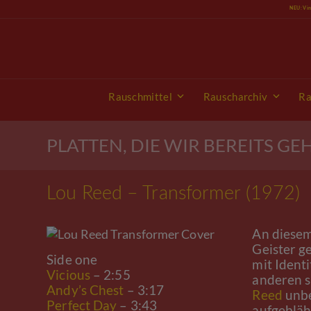
Skip
NEU: Vi
to
content
Rauschmittel
Rauscharchiv
Ra
PLATTEN, DIE WIR BEREITS G
Lou Reed – Transformer (1972)
An diesem
Geister g
Side one
mit Ident
Vicious
– 2:55
anderen s
Andy’s Chest
– 3:17
Reed
unbe
Perfect Day
– 3:43
aufgebläh