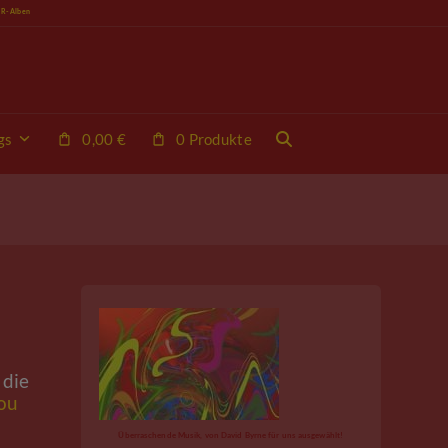
VR-Alben
gs
0,00
€
0 Produkte
l
 die
ou
Überraschende Musik, von David Byrne für uns ausgewählt!