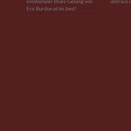
emotionaler Blues-Gesang von
überaus 
Eric Burdon at his best!