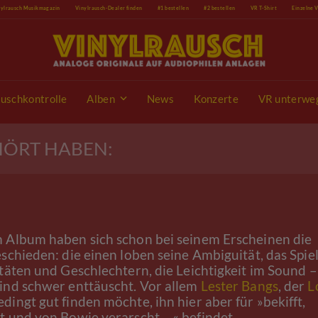
nylrausch Musikmagazin
Vinylrausch-Dealer finden
#1 bestellen
#2 bestellen
VR T-Shirt
Einzelne 
uschkontrolle
Alben
News
Konzerte
VR unterwe
EHÖRT HABEN:
 Album haben sich schon bei seinem Erscheinen die
eschieden: die einen loben seine Ambiguität, das Spie
itäten und Geschlechtern, die Leichtigkeit im Sound –
ind schwer enttäuscht. Vor allem
Lester Bangs
, der
L
dingt gut finden möchte, ihn hier aber für »bekifft,
t und von Bowie verarscht …« befindet.