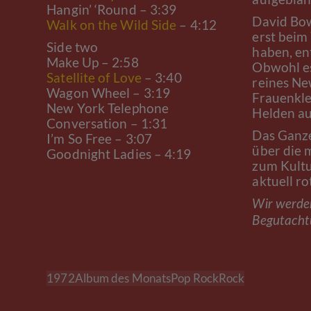
Hangin’ ‘Round – 3:39
David Bow
Walk on the Wild Side
– 4:12
erst beim
Side two
haben, en
Make Up – 2:58
Obwohl es
Satellite of Love
– 3:40
reines Ne
Wagon Wheel – 3:19
Frauenkle
New York Telephone
Helden au
Conversation – 1:31
Das Ganze
I’m So Free – 3:07
über die 
Goodnight Ladies – 4:19
zum Kultu
aktuell r
Wir werden
Begutachtu
1972
Album des Monats
Pop Rock
Rock