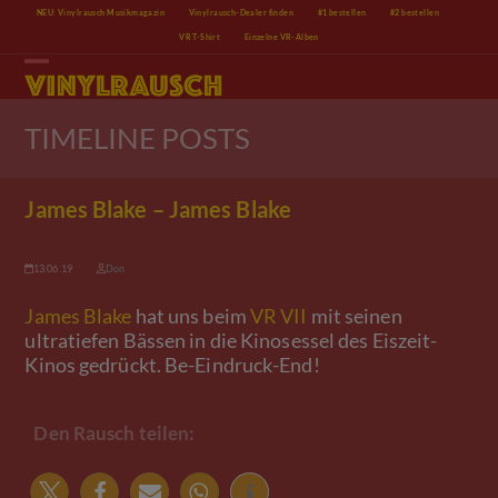
Skip
NEU: Vinylrausch Musikmagazin
Vinylrausch-Dealer finden
#1 bestellen
#2 bestellen
to
VR T-Shirt
Einzelne VR-Alben
content
Open
Close
mobile
mobile
menu
menu
TIMELINE POSTS
James Blake – James Blake
13.06.19
Don
James Blake
hat uns beim
VR VII
mit seinen
ultratiefen Bässen in die Kinosessel des Eiszeit-
Kinos gedrückt. Be-Eindruck-End!
Den Rausch teilen: