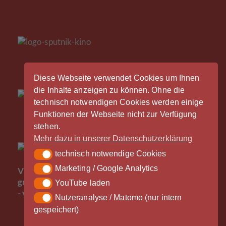
Diese Webseite verwendet Cookies um Ihnen
die Inhalte anzeigen zu können. Ohne die
technisch notwendigen Cookies werden einige
Funktionen der Webseite nicht zur Verfügung
stehen.
Mehr dazu in unserer Datenschutzerklärung
technisch notwendige Cookies
technisch notwendige Cookies
Der
Marketing / Google Analytics
Marketing / Google Analytics
Vinylrausch wäre nicht möglich ohne die
großzügige Unterstützung durch unsere Partner
YouTube laden
YouTube laden
- vielen Dank!
Nutzeranalyse / Matomo (nur intern
Nutzeranalyse / Matomo (nur intern gespeichert)
gespeichert)