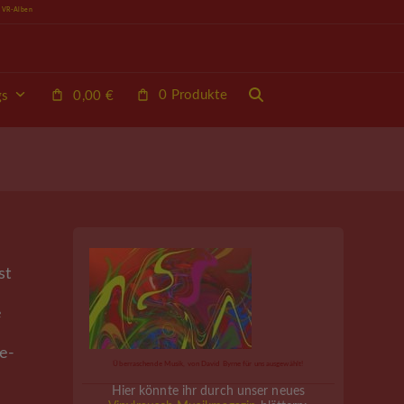
e VR-Alben
0 Produkte
gs
0,00
€
st
e
e-
Überraschende Musik, von David Byrne für uns ausgewählt!
Hier könnte ihr durch unser neues