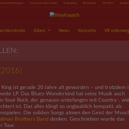
ylrausch Musikmagazin
Vinylrausch-Dealer finden
#1 bestellen
#2 bestellen
VR T-Shirt
Einzeln
uschkontrolle
Alben
News
Konzerte
VR unterwe
LLEN:
(2016)
King ist gerade 20 Jahre alt geworden – und trotzdem i
 zweite LP. Das Blues-Wunderkind hat seine Musik auch
rn-Soul-Rock, der genauso unbefangen mit Country-, wi
ert ist. Das alles klingt so unglaublich kompakt, als
nspielen. Die soliden Songs atmen den Geist der Muscl
Allman Brothers Band
denken. Geschrieben wurde das
r Tour.