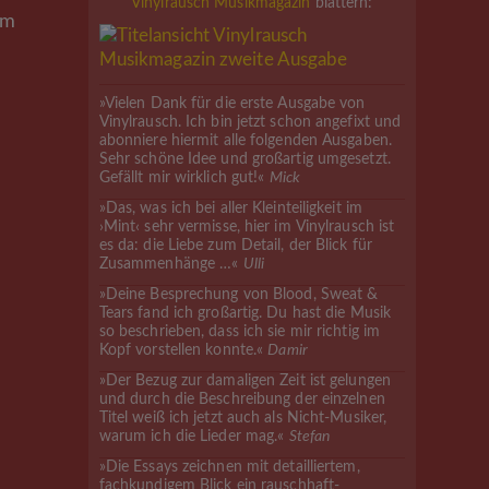
Vinylrausch Musikmagazin
blättern:
im
»Vielen Dank für die erste Ausgabe von
Vinylrausch. Ich bin jetzt schon angefixt und
abonniere hiermit alle folgenden Ausgaben.
Sehr schöne Idee und großartig umgesetzt.
Gefällt mir wirklich gut!«
Mick
»Das, was ich bei aller Kleinteiligkeit im
›Mint‹ sehr vermisse, hier im Vinylrausch ist
es da: die Liebe zum Detail, der Blick für
Zusammenhänge …«
Ulli
»Deine Besprechung von Blood, Sweat &
Tears fand ich großartig. Du hast die Musik
so beschrieben, dass ich sie mir richtig im
Kopf vorstellen konnte.«
Damir
»Der Bezug zur damaligen Zeit ist gelungen
und durch die Beschreibung der einzelnen
Titel weiß ich jetzt auch als Nicht-Musiker,
warum ich die Lieder mag.«
Stefan
»Die Essays zeichnen mit detailliertem,
fachkundigem Blick ein rauschhaft-