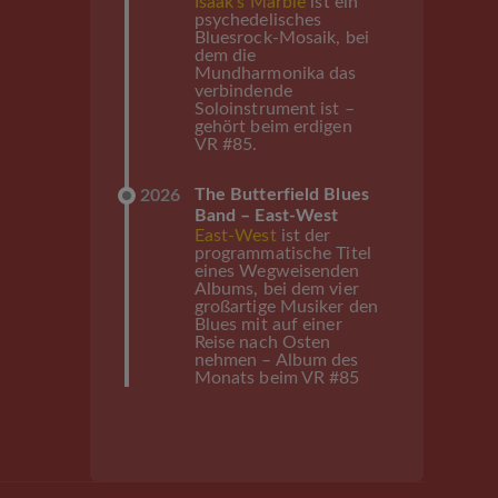
Isaak’s Marble
ist ein
psychedelisches
Bluesrock-Mosaik, bei
dem die
Mundharmonika das
verbindende
Soloinstrument ist –
gehört beim erdigen
VR #85.
The Butterfield Blues
2026
Band – East-West
East-West
ist der
programmatische Titel
eines Wegweisenden
Albums, bei dem vier
großartige Musiker den
Blues mit auf einer
Reise nach Osten
nehmen – Album des
Monats beim VR #85