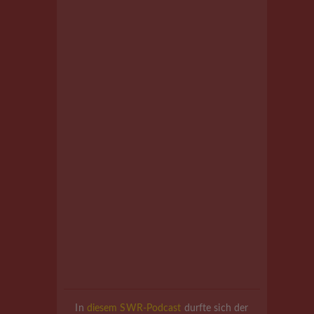
In
diesem SWR-Podcast
durfte sich der