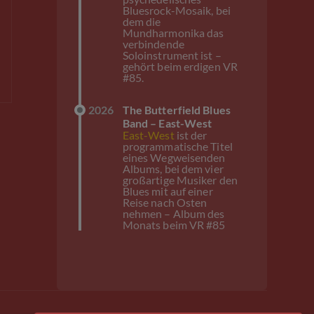
Bluesrock-Mosaik, bei
dem die
Mundharmonika das
verbindende
Soloinstrument ist –
gehört beim erdigen VR
#85.
2026
The Butterfield Blues
Band – East-West
East-West
ist der
programmatische Titel
eines Wegweisenden
Albums, bei dem vier
großartige Musiker den
Blues mit auf einer
Reise nach Osten
nehmen – Album des
Monats beim VR #85