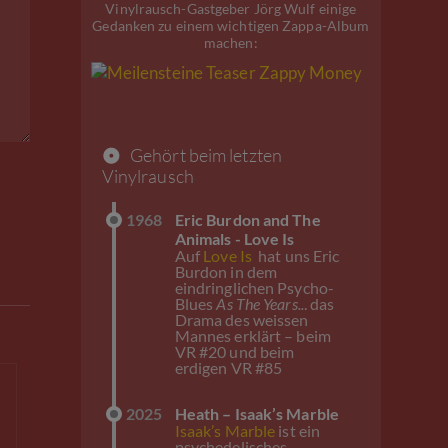
Vinylrausch-Gastgeber Jörg Wulf einige
Gedanken zu einem wichtigen Zappa-Album
machen:
Gehört beim letzten
Vinylrausch
1968
Eric Burdon and The
Animals - Love Is
Auf
Love Is
hat uns Eric
Burdon in dem
eindringlichen Psycho-
Blues
As The Years..
. das
Drama des weissen
Mannes erklärt – beim
VR #20 und beim
erdigen VR #85
2025
Heath – Isaak’s Marble
Isaak’s Marble
ist ein
psychedelisches