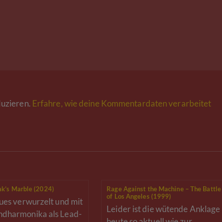
uzieren.
Erfahre, wie deine Kommentardaten verarbeitet
ak’s Marble (2024)
Rage Against the Machine – The Battle
of Los Angeles (1999)
lues verwurzelt und mit
Leider ist die wütende Anklage
ndharmonika als Lead-
heute so aktuell wie zur