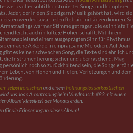
terwerk voller subtil konstruierter Songs und komplexer
. Jeder, der in den Siebzigern Musik gehört hat, wird sie
 meisten werden sogar jeden Refrain mitsingen können. Si
Armatradings warmer Stimme getragen, die es in tiefe Ti
hend leicht auch in luftige Höhen schafft. Mit ihrem
Gitarrenspiel und einem ausgeprägten Sinn für Rhythmus
sie einfache Akkorde in einprägsame Melodien. Auf Joan
 gibt es keinen schwachen Song, die Texte sind ehrlich un
rt, die Instrumentierung sicher und überraschend. Mag
 persönlich noch so zurückhaltend sein, die Songs erzähl
hrem Leben, von Höhen und Tiefen, Verletzungen und dem
ränderung.
nem selbstironischen
und einem
hoffnungslos sarkastischen
wird uns Joan Armatrading beim Vinylrausch #83 mit einem
en Album(klassiker) des Monats erden.
n für die Erinnerung an dieses Album!