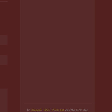
In
diesem SWR-Podcast
durfte sich der