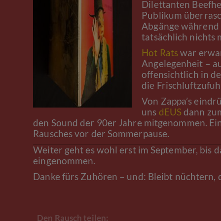
Dilettanten Beefhe
Publikum überrasch
Abgänge während d
tatsächlich nichts
Hot Rats
war erwar
Angelegenheit – a
offensichtlich in
die Frischluftzufuh
Von Zappa’s eindrü
uns
dEUS
dann zum
den Sound der 90er Jahre mitgenommen. Ein 
Rausches vor der Sommerpause.
Weiter geht es wohl erst im September, bis
eingenommen.
Danke fürs Zuhören – und: Bleibt nüchtern,
Den Rausch teilen: