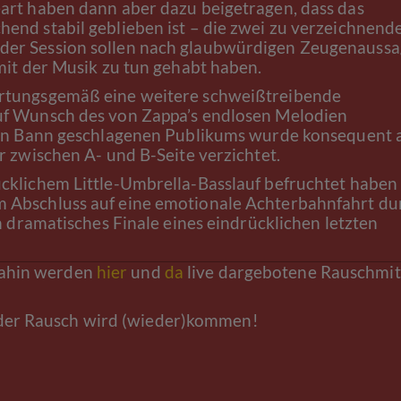
art haben dann aber dazu beigetragen, dass das
end stabil geblieben ist – die zwei zu verzeichnend
er Session sollen nach glaubwürdigen Zeugenauss
 mit der Musik zu tun gehabt haben.
tungsgemäß eine weitere schweißtreibende
uf Wunsch des von Zappa’s endlosen Melodien
 den Bann geschlagenen Publikums wurde konsequent 
r zwischen A- und B-Seite verzichtet.
cklichem Little-Umbrella-Basslauf befruchtet haben
 Abschluss auf eine emotionale Achterbahnfahrt du
dramatisches Finale eines eindrücklichen letzten
 dahin werden
hier
und
da
live dargebotene Rauschmit
 der Rausch wird (wieder)kommen!