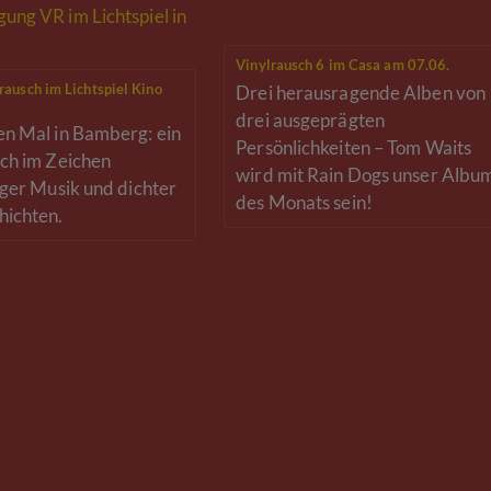
Vinylrausch 6 im Casa am 07.06.
rausch im Lichtspiel Kino
Drei herausragende Alben von
drei ausgeprägten
n Mal in Bamberg: ein
Persönlichkeiten – Tom Waits
ch im Zeichen
wird mit Rain Dogs unser Albu
iger Musik und dichter
des Monats sein!
hichten.