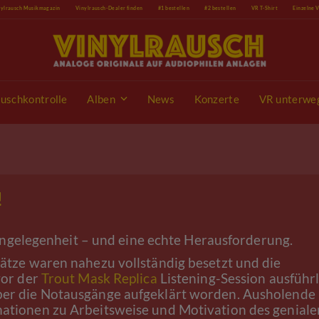
nylrausch Musikmagazin
Vinylrausch-Dealer finden
#1 bestellen
#2 bestellen
VR T-Shirt
Einzelne 
uschkontrolle
Alben
News
Konzerte
VR unterwe
!
ngelegenheit – und eine echte Herausforderung.
ätze waren nahezu vollständig besetzt und die
vor der
Trout Mask Replica
Listening-Session ausführl
er die Notausgänge aufgeklärt worden. Ausholende
ationen zu Arbeitsweise und Motivation des geniale