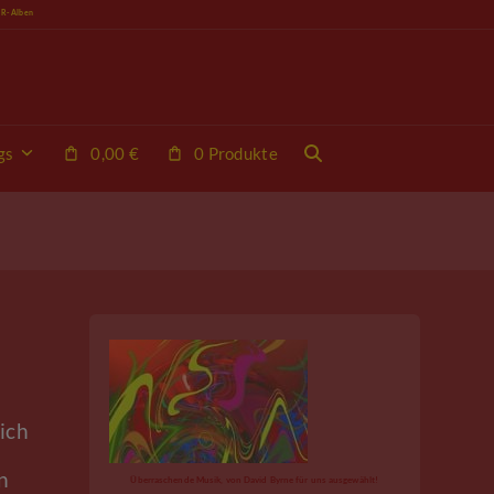
VR-Alben
gs
0,00
€
0 Produkte
ich
n
Überraschende Musik, von David Byrne für uns ausgewählt!