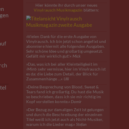
Hier könnte ihr durch unser neues
en
Vinylrausch Musikmagazin
blättern:
agen
»Vielen Dank für die erste Ausgabe von
Vinylrausch. Ich bin jetzt schon angefixt und
auf
abonniere hiermit alle folgenden Ausgaben.
Sehr schöne Idee und großartig umgesetzt.
Gefällt mir wirklich gut!«
Mick
»Das, was ich bei aller Kleinteiligkeit im
rch
›Mint‹ sehr vermisse, hier im Vinylrausch ist
es da: die Liebe zum Detail, der Blick für
Zusammenhänge …«
Ulli
tel
»Deine Besprechung von Blood, Sweat &
Tears fand ich großartig. Du hast die Musik
so beschrieben, dass ich sie mir richtig im
Kopf vorstellen konnte.«
Damir
»Der Bezug zur damaligen Zeit ist gelungen
und durch die Beschreibung der einzelnen
Titel weiß ich jetzt auch als Nicht-Musiker,
warum ich die Lieder mag.«
Stefan