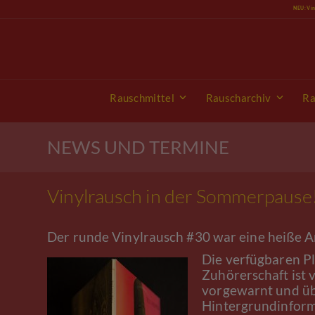
Skip
NEU: Vi
to
content
Rauschmittel
Rauscharchiv
Ra
NEWS UND TERMINE
Vinylrausch in der Sommerpause
Der runde Vinylrausch #30 war eine heiße A
Die verfügbaren Pl
Zuhörerschaft ist 
vorgewarnt und üb
Hintergrundinform