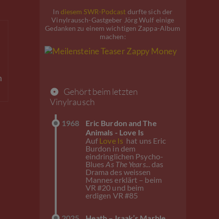
In
diesem SWR-Podcast
durfte sich der
Vinylrausch-Gastgeber Jörg Wulf einige
Gedanken zu einem wichtigen Zappa-Album
machen:
m
Gehört beim letzten
Vinylrausch
1968
Eric Burdon and The
Animals - Love Is
Auf
Love Is
hat uns Eric
Burdon in dem
eindringlichen Psycho-
Blues
As The Years..
. das
Drama des weissen
Mannes erklärt – beim
VR #20 und beim
erdigen VR #85
2025
Heath – Isaak’s Marble