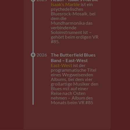
Isaak’s Marble
ist ein
psychedelisches
Bluesrock-Mosaik, bei
dem die
Mundharmonika das
verbindende
Soloinstrument ist –
gehört beim erdigen VR
#85.
2026
The Butterfield Blues
Band – East-West
East-West
ist der
programmatische Titel
eines Wegweisenden
Albums, bei dem vier
großartige Musiker den
Blues mit auf einer
Reise nach Osten
nehmen – Album des
Monats beim VR #85