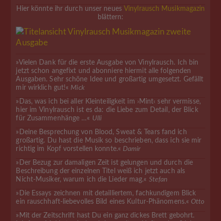
Hier könnte ihr durch unser neues
Vinylrausch Musikmagazin
blättern:
»Vielen Dank für die erste Ausgabe von Vinylrausch. Ich bin
jetzt schon angefixt und abonniere hiermit alle folgenden
Ausgaben. Sehr schöne Idee und großartig umgesetzt. Gefällt
mir wirklich gut!«
Mick
»Das, was ich bei aller Kleinteiligkeit im ›Mint‹ sehr vermisse,
hier im Vinylrausch ist es da: die Liebe zum Detail, der Blick
für Zusammenhänge …«
Ulli
»Deine Besprechung von Blood, Sweat & Tears fand ich
großartig. Du hast die Musik so beschrieben, dass ich sie mir
richtig im Kopf vorstellen konnte.«
Damir
»Der Bezug zur damaligen Zeit ist gelungen und durch die
Beschreibung der einzelnen Titel weiß ich jetzt auch als
Nicht-Musiker, warum ich die Lieder mag.«
Stefan
»Die Essays zeichnen mit detailliertem, fachkundigem Blick
ein rauschhaft-liebevolles Bild eines Kultur-Phänomens.«
Otto
»Mit der Zeitschrift hast Du ein ganz dickes Brett gebohrt.