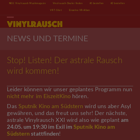
Skip
NEU: Vinylrausch Musikmagazin
Vinylrausch-Dealer finden
#1 bestellen
#2 bestellen
to
VR T-Shirt
Einzelne VR-Alben
content
Open
Close
mobile
mobile
menu
menu
NEWS UND TERMINE
Stop! Listen! Der astrale Rausch
wird kommen!
Leider können wir unser geplantes Programm nun
nicht mehr im EiszeitKino
hören.
Das
Sputnik Kino am Südstern
wird uns aber Asyl
gewähren, und das freut uns sehr! Der nächste,
astrale Vinylrausch XXI wird also wie geplant
am
24.05. um 19:30 im Exil im
Sputnik Kino am
Südstern
stattfinden
!