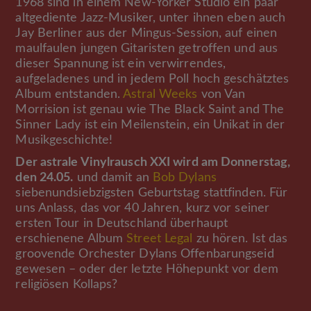
1968 sind in einem New-Yorker Studio ein paar
altgediente Jazz-Musiker, unter ihnen eben auch
Jay Berliner aus der Mingus-Session, auf einen
maulfaulen jungen Gitaristen getroffen und aus
dieser Spannung ist ein verwirrendes,
aufgeladenes und in jedem Poll hoch geschätztes
Album entstanden.
Astral Weeks
von Van
Morrision ist genau wie The Black Saint and The
Sinner Lady ist ein Meilenstein, ein Unikat in der
Musikgeschichte!
Der astrale Vinylrausch XXI wird am Donnerstag,
den 24.05.
und damit an
Bob Dylans
siebenundsiebzigsten Geburtstag stattfinden. Für
uns Anlass, das vor 40 Jahren, kurz vor seiner
ersten Tour in Deutschland überhaupt
erschienene Album
Street Legal
zu hören. Ist das
groovende Orchester Dylans Offenbarungseid
gewesen – oder der letzte Höhepunkt vor dem
religiösen Kollaps?