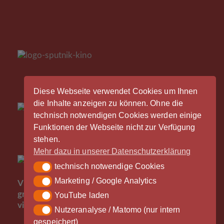
Diese Webseite verwendet Cookies um Ihnen
die Inhalte anzeigen zu können. Ohne die
technisch notwendigen Cookies werden einige
Funktionen der Webseite nicht zur Verfügung
stehen.
Mehr dazu in unserer Datenschutzerklärung
technisch notwendige Cookies
technisch notwendige Cookies
Der
Marketing / Google Analytics
Marketing / Google Analytics
Vinylrausch wäre nicht möglich ohne die
großzügige Unterstützung durch unsere Partner -
YouTube laden
YouTube laden
vielen Dank!
Nutzeranalyse / Matomo (nur intern
Nutzeranalyse / Matomo (nur intern gespeichert)
gespeichert)