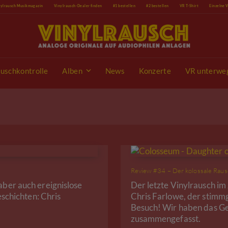
nylrausch Musikmagazin
Vinylrausch-Dealer finden
#1 bestellen
#2 bestellen
VR T-Shirt
Einzelne 
uschkontrolle
Alben
News
Konzerte
VR unterwe
Review #34 – Der kolossale Raus
aber auch ereignislose
Der letzte Vinylrausch i
eschichten: Chris
Chris Farlowe, der stimm
Besuch! Wir haben das Ge
zusammengefasst.