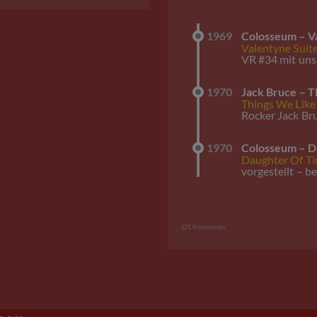
1969
Colosseum – V
Valentyne Suit
VR #34 mit uns
1970
Jack Bruce – T
Things We Like
Rocker Jack Br
1970
Colosseum – D
Daughter Of T
vorgestellt – 
1 Kommentar