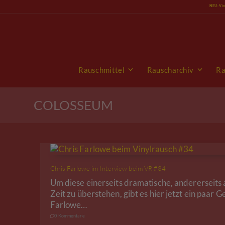
Skip
NEU: Vi
to
content
Rauschmittel
Rauscharchiv
Ra
COLOSSEUM
Chris Farlowe im Interview beim VR #34
Um diese einerseits dramatische, andererseits 
Zeit zu überstehen, gibt es hier jetzt ein paar G
Farlowe…
0 Kommentare