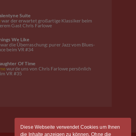
alentyne Suite
e
war der erwartet großartige Klassiker beim
erem Gast Chris Farlowe
hings We Like
war die Überraschung: purer Jazz vom Blues-
uce beim VR #34
aughter Of Time
ime
wurde uns von Chris Farlowe persönlich
beim VR #35
Diese Webseite verwendet Cookies um Ihnen
die Inhalte anzeigen zu können. Ohne die