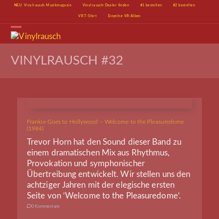
Skip
NEU: Vinylrausch Musikmagazin
Vinylrausch-Dealer finden
#1 bestellen
#2 bestellen
to
VR T-Shirt
Einzelne VR-Alben
content
Open
Close
mobile
mobile
menu
menu
VINYLRAUSCH #32
Frankie Goes to Hollywood – Welcome to the Pleasuredome
(1984)
Trevor Horn hat den Sound dieser Band zu
einem dramatischen Mix aus Rhythmus,
Provokation und symphonischer
Übertreibung entwickelt. Wir stellen uns den
achtziger Jahren mit der elegische ersten
Seite von ‘Welcome to the Pleasuredome‘.
0 Kommentare