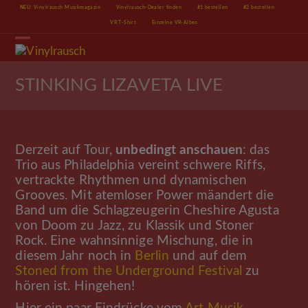
Skip
NEU: Vinylrausch Musikmagazin
Vinylrausch-Dealer finden
#1 bestellen
#2 bestellen
to
VR T-Shirt
Einzelne VR-Alben
content
Open
Close
mobile
mobile
menu
menu
STINKING LIZAVETA LIVE
Derzeit auf Tour,
unbedingt anschauen
: das
Trio aus Philadelphia vereint schwere Riffs,
vertrackte Rhythmen und dynamischen
Grooves. Mit atemloser Power mäandert die
Band um die Schlagzeugerin Cheshire Agusta
von Doom zu Jazz, zu Klassik und Stoner
Rock. Eine wahnsinnige Mischung, die in
diesem Jahr noch in
Berlin
und auf dem
Stoned from the Underground Festival
zu
hören ist. Hingehen!