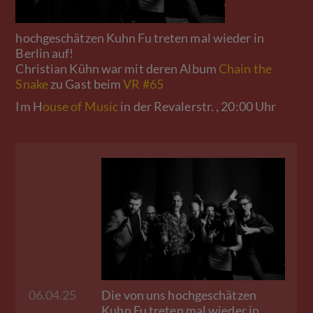
hochgeschätzen Kuhn Fu treten mal wieder in
Berlin auf!
Christian Kühn war mit deren Album
Chain the
Snake
zu Gast beim
VR #65
Im H
ouse of Music
in der Revalerstr. , 20:00 Uhr
Die von uns hochgeschätzen
06.04.25
Kuhn Fu treten mal wieder in