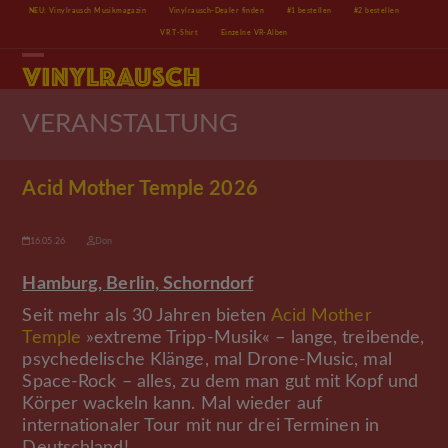
Skip
NEU: Vinylrausch Musikmagazin
Vinylrausch-Dealer finden
#1 bestellen
#2 bestellen
to
VR T-Shirt
Einzelne VR-Alben
content
Open
Close
mobile
mobile
menu
menu
VERANSTALTUNG
Acid Mother Temple 2026
16.05.26
Don
Hamburg, Berlin, Schorndorf
Seit mehr als 30 Jahren bieten
Acid Mother
Temple
»extreme Tripp-Musik« – lange, treibende,
psychedelische Klänge, mal Drone-Music, mal
Space-Rock – alles, zu dem man gut mit Kopf und
Körper wackeln kann. Mal wieder auf
internationaler Tour mit nur drei Terminen in
Deutschland!