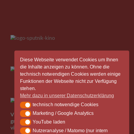
Diese Webseite verwendet Cookies um Ihnen
die Inhalte anzeigen zu können. Ohne die
technisch notwendigen Cookies werden einige
Funktionen der Webseite nicht zur Verfügung
stehen.
Mehr dazu in unserer Datenschutzerklärung
technisch notwendige Cookies
technisch notwendige Cookies
Der
Marketing / Google Analytics
Marketing / Google Analytics
Vinylrausch wäre nicht möglich ohne die
großzügige Unterstützung durch unsere Partner -
YouTube laden
YouTube laden
vielen Dank!
Nutzeranalyse / Matomo (nur intern
Nutzeranalyse / Matomo (nur intern gespeichert)