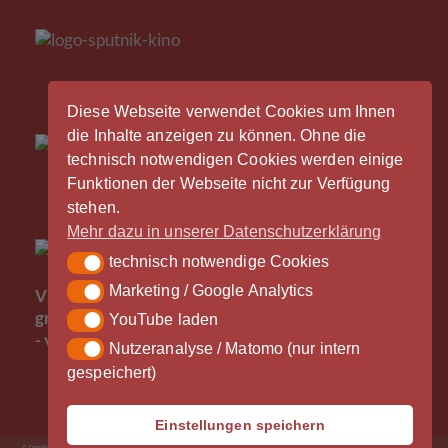
Diese Webseite verwendet Cookies um Ihnen
die Inhalte anzeigen zu können. Ohne die
technisch notwendigen Cookies werden einige
Funktionen der Webseite nicht zur Verfügung
stehen.
Mehr dazu in unserer Datenschutzerklärung
technisch notwendige Cookies
technisch notwendige Cookies
Der
Marketing / Google Analytics
Marketing / Google Analytics
Vinylrausch wäre nicht möglich ohne die
großzügige Unterstützung durch unsere Partner
YouTube laden
YouTube laden
- vielen Dank!
Nutzeranalyse / Matomo (nur intern
Nutzeranalyse / Matomo (nur intern gespeichert)
gespeichert)
Einstellungen speichern
© Don Medien 2026
Impressum
Datenschutzerklärung
AGB
– News und Termine
Was?
Wie?
Wo?