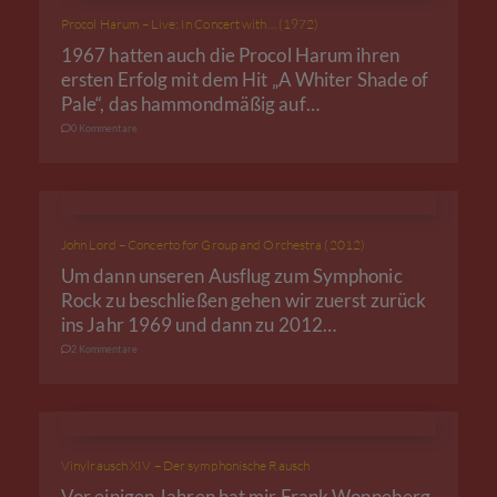
Procol Harum – Live: In Concert with… (1972)
1967 hatten auch die Procol Harum ihren
ersten Erfolg mit dem Hit „A Whiter Shade of
Pale“, das hammondmäßig auf…
0 Kommentare
John Lord – Concerto for Group and Orchestra (2012)
Um dann unseren Ausflug zum Symphonic
Rock zu beschließen gehen wir zuerst zurück
ins Jahr 1969 und dann zu 2012…
2 Kommentare
Vinylrausch XIV – Der symphonische Rausch
Vor einigen Jahren hat mir Frank Wonneberg