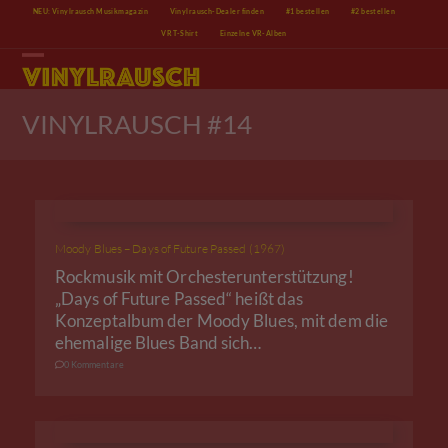
Skip
NEU: Vinylrausch Musikmagazin
Vinylrausch-Dealer finden
#1 bestellen
#2 bestellen
to
VR T-Shirt
Einzelne VR-Alben
content
Open
Close
mobile
mobile
menu
menu
VINYLRAUSCH #14
Moody Blues – Days of Future Passed (1967)
Rockmusik mit Orchesterunterstützung!
„Days of Future Passed“ heißt das
Konzeptalbum der Moody Blues, mit dem die
ehemalige Blues Band sich…
0 Kommentare