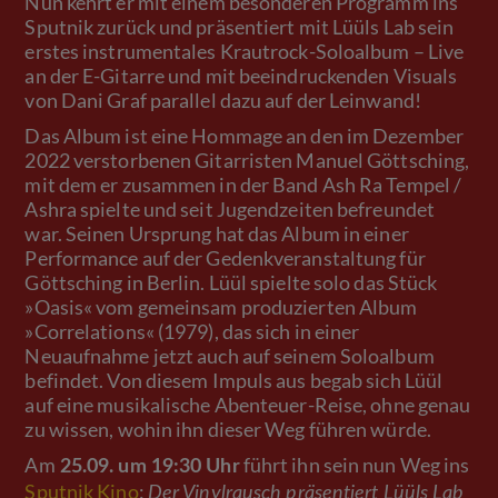
Nun kehrt er mit einem besonderen Programm ins
Sputnik zurück und präsentiert mit Lüüls Lab sein
erstes instrumentales Krautrock-Soloalbum – Live
an der E-Gitarre und mit beeindruckenden Visuals
von Dani Graf parallel dazu auf der Leinwand!
Das Album ist eine Hommage an den im Dezember
2022 verstorbenen Gitarristen Manuel Göttsching,
mit dem er zusammen in der Band Ash Ra Tempel /
Ashra spielte und seit Jugendzeiten befreundet
war. Seinen Ursprung hat das Album in einer
Performance auf der Gedenkveranstaltung für
Göttsching in Berlin. Lüül spielte solo das Stück
»Oasis« vom gemeinsam produzierten Album
»Correlations« (1979), das sich in einer
Neuaufnahme jetzt auch auf seinem Soloalbum
befindet. Von diesem Impuls aus begab sich Lüül
auf eine musikalische Abenteuer-Reise, ohne genau
zu wissen, wohin ihn dieser Weg führen würde.
Am
führt ihn sein nun Weg ins
25.09. um 19:30 Uhr
Sputnik Kino
:
Der Vinylrausch präsentiert Lüüls Lab