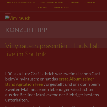
Skip
NEU: Vinylrausch Musikmagazin
Vinylrausch-Dealer finden
#1 bestellen
#2 bestellen
to
VR T-Shirt
Einzelne VR-Alben
content
Open
Close
mobile
mobile
menu
menu
KONZERTTIPP
Vinylrausch präsentiert: Lüüls Lab
live im Sputnik
Lüül aka Lutz Graf-Ulbrich war zweimal schon Gast
beim Vinylrausch: er hat das
erste Album seiner
Band Agitation Free
vorgestellt und uns dann beim
zweiten Mal mit seinen lebendigen Geschichten
aus der Berliner Musikszene der Siebziger bestens
unterhalten.