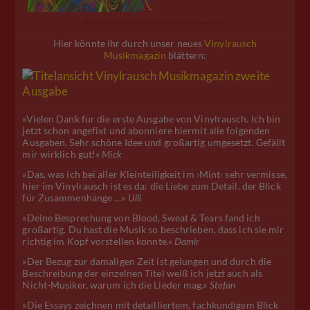
Überraschende Musik, von David Byrne für uns ausgewählt!
Hier könnte ihr durch unser neues
Vinylrausch
Musikmagazin
blättern:
»Vielen Dank für die erste Ausgabe von Vinylrausch. Ich bin
jetzt schon angefixt und abonniere hiermit alle folgenden
Ausgaben. Sehr schöne Idee und großartig umgesetzt. Gefällt
mir wirklich gut!«
Mick
»Das, was ich bei aller Kleinteiligkeit im ›Mint‹ sehr vermisse,
hier im Vinylrausch ist es da: die Liebe zum Detail, der Blick
für Zusammenhänge …«
Ulli
»Deine Besprechung von Blood, Sweat & Tears fand ich
großartig. Du hast die Musik so beschrieben, dass ich sie mir
richtig im Kopf vorstellen konnte.«
Damir
»Der Bezug zur damaligen Zeit ist gelungen und durch die
Beschreibung der einzelnen Titel weiß ich jetzt auch als
Nicht-Musiker, warum ich die Lieder mag.«
Stefan
»Die Essays zeichnen mit detailliertem, fachkundigem Blick