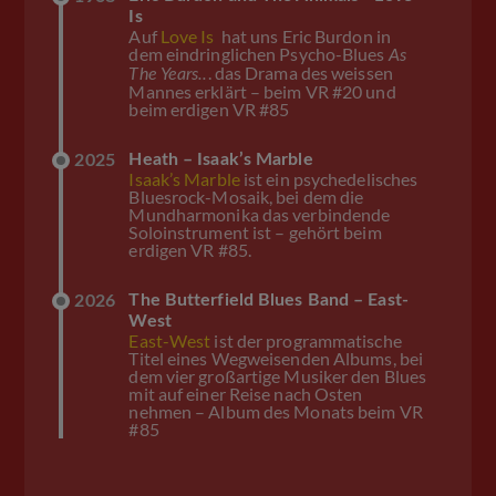
Is
Auf
Love Is
hat uns Eric Burdon in
dem eindringlichen Psycho-Blues
As
. das Drama des weissen
The Years..
Mannes erklärt – beim VR #20 und
beim erdigen VR #85
Heath – Isaak’s Marble
2025
Isaak’s Marble
ist ein psychedelisches
Bluesrock-Mosaik, bei dem die
Mundharmonika das verbindende
Soloinstrument ist – gehört beim
erdigen VR #85.
The Butterfield Blues Band – East-
2026
West
East-West
ist der programmatische
Titel eines Wegweisenden Albums, bei
dem vier großartige Musiker den Blues
mit auf einer Reise nach Osten
nehmen – Album des Monats beim VR
#85