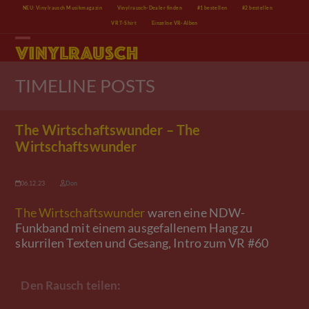
Skip
NEU: Vinylrausch Musikmagazin
Vinylrausch-Dealer finden
#1 bestellen
#2 bestellen
to
VR T-Shirt
Einzelne VR-Alben
content
Open
Close
mobile
mobile
menu
menu
TIMELINE POSTS
The Wirtschaftswunder – The
Wirtschaftswunder
06.12.23
Don
The Wirtschaftswunder
waren eine NDW-
Funkband mit einem ausgefallenem Hang zu
skurrilen Texten und Gesang, Intro zum VR #60
Den Rausch teilen: