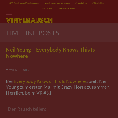
Skip
NEU: Vinylrausch Musikmagazin
Vinylrausch-Dealer finden
#1 bestellen
#2 bestellen
to
VR T-Shirt
Einzelne VR-Alben
content
Open
Close
mobile
mobile
menu
menu
TIMELINE POSTS
Neil Young – Everybody Knows This Is
Nowhere
09.10.19
Don
Bei
Everybody Knows This Is Nowhere
spielt Neil
Young zum ersten Mal mit Crazy Horse zusammen.
Herrlich, beim VR #31
Den Rausch teilen: