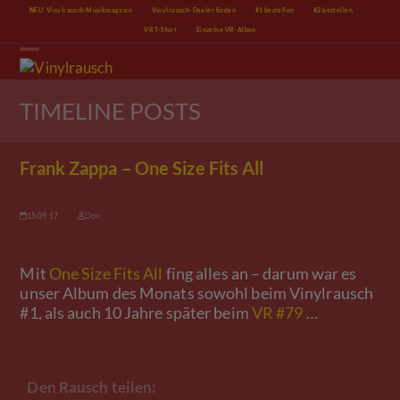
Skip
NEU: Vinylrausch Musikmagazin
Vinylrausch-Dealer finden
#1 bestellen
#2 bestellen
to
VR T-Shirt
Einzelne VR-Alben
content
Open
Close
mobile
mobile
menu
menu
TIMELINE POSTS
Frank Zappa – One Size Fits All
15.09.17
Don
Mit
One Size Fits All
fing alles an – darum war es
unser Album des Monats sowohl beim Vinylrausch
#1, als auch 10 Jahre später beim
VR #79
…
Den Rausch teilen: