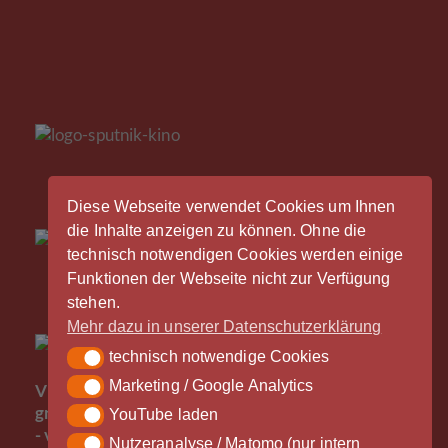
Diese Webseite verwendet Cookies um Ihnen
die Inhalte anzeigen zu können. Ohne die
technisch notwendigen Cookies werden einige
Funktionen der Webseite nicht zur Verfügung
stehen.
Mehr dazu in unserer Datenschutzerklärung
technisch notwendige Cookies
technisch notwendige Cookies
Der
Marketing / Google Analytics
Marketing / Google Analytics
Vinylrausch wäre nicht möglich ohne die
großzügige Unterstützung durch unsere Partner
YouTube laden
YouTube laden
- vielen Dank!
Nutzeranalyse / Matomo (nur intern
Nutzeranalyse / Matomo (nur intern gespeichert)