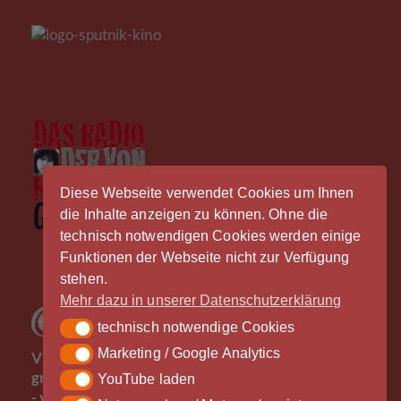
Diese Webseite verwendet Cookies um Ihnen
die Inhalte anzeigen zu können. Ohne die
technisch notwendigen Cookies werden einige
Funktionen der Webseite nicht zur Verfügung
stehen.
Mehr dazu in unserer Datenschutzerklärung
technisch notwendige Cookies
technisch notwendige Cookies
Der
Marketing / Google Analytics
Marketing / Google Analytics
Vinylrausch wäre nicht möglich ohne die
großzügige Unterstützung durch unsere Partner
YouTube laden
YouTube laden
- vielen Dank!