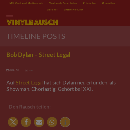
Skip
NEU: Vinylrausch Musikmagazin
Vinylrausch-Dealer finden
#1 bestellen
#2 bestellen
to
VR T-Shirt
Einzelne VR-Alben
content
Open
Close
mobile
mobile
menu
menu
TIMELINE POSTS
Bob Dylan – Street Legal
28.05.18
Don
Auf
Street Legal
hat sich Dylan neu erfunden, als
Showman. Chorlastig. Gehört bei XXI.
Den Rausch teilen: